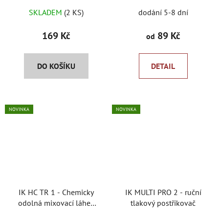
Průměrné
Průměrné
SKLADEM
(2 KS)
dodání 5-8 dní
hodnocení
hodnocení
produktu
produktu
169 Kč
89 Kč
od
je
je
5,0
5,0
DO KOŠÍKU
DETAIL
z
z
5
5
hvězdiček.
hvězdiček.
NOVINKA
NOVINKA
IK HC TR 1 - Chemicky
IK MULTI PRO 2 - ruční
odolná mixovací láhev
tlakový postřikovač
objem 1000ml