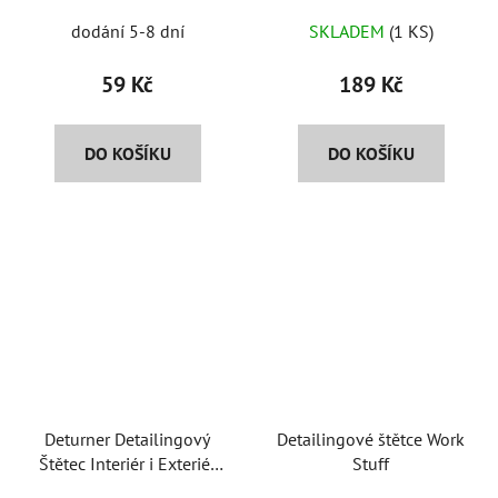
Průměrné
chemii
dodání 5-8 dní
SKLADEM
(1 KS)
hodnocení
produktu
59 Kč
189 Kč
je
5,0
DO KOŠÍKU
DO KOŠÍKU
z
5
hvězdiček.
Deturner Detailingový
Detailingové štětce Work
Štětec Interiér i Exteriér
Stuff
21mm