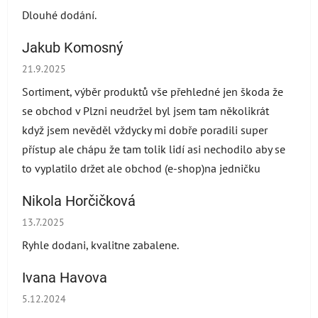
Dlouhé dodání.
Jakub Komosný
Hodnocení obchodu je 5 z 5 hvězdiček.
21.9.2025
Sortiment, výběr produktů vše přehledné jen škoda že
se obchod v Plzni neudržel byl jsem tam několikrát
když jsem nevěděl vždycky mi dobře poradili super
přístup ale chápu že tam tolik lidí asi nechodilo aby se
to vyplatilo držet ale obchod (e-shop)na jedničku
Nikola Horčičková
Hodnocení obchodu je 5 z 5 hvězdiček.
13.7.2025
Ryhle dodani, kvalitne zabalene.
Ivana Havova
Hodnocení obchodu je 5 z 5 hvězdiček.
5.12.2024