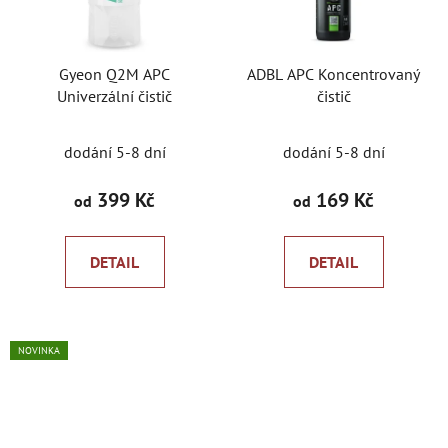
Gyeon Q2M APC
ADBL APC Koncentrovaný
Univerzální čistič
čistič
Průměrné
dodání 5-8 dní
dodání 5-8 dní
hodnocení
produktu
399 Kč
169 Kč
od
od
je
5,0
DETAIL
DETAIL
z
5
hvězdiček.
NOVINKA