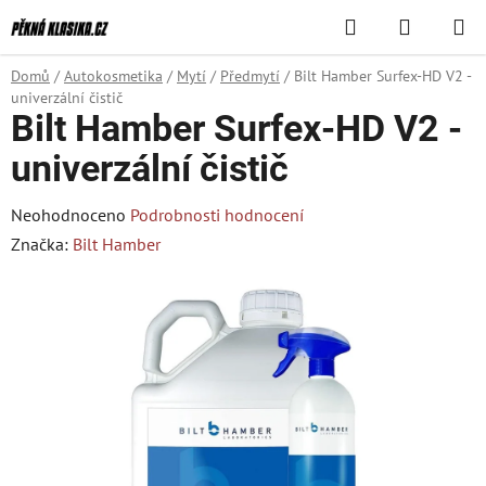
Přejít
Hledat
NÁKUPN
na
KOŠÍK
obsah
Domů
/
Autokosmetika
/
Mytí
/
Předmytí
/
Bilt Hamber Surfex-HD V2 -
univerzální čistič
Bilt Hamber Surfex-HD V2 -
univerzální čistič
Průměrné
Neohodnoceno
Podrobnosti hodnocení
hodnocení
Značka:
Bilt Hamber
produktu
je
0,0
z
5
hvězdiček.