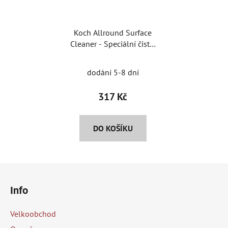
Koch Allround Surface
Cleaner - Speciální čistič
povrchů v interiéru
dodání 5-8 dní
317 Kč
DO KOŠÍKU
Z
á
Info
p
a
Velkoobchod
t