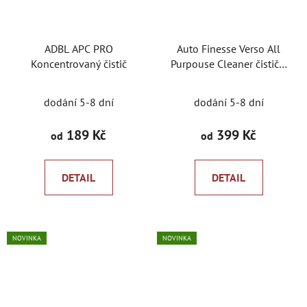
ADBL APC PRO
Auto Finesse Verso All
Koncentrovaný čistič
Purpouse Cleaner čistič a
odmašťovač povrchu
dodání 5-8 dní
dodání 5-8 dní
189 Kč
399 Kč
od
od
DETAIL
DETAIL
NOVINKA
NOVINKA