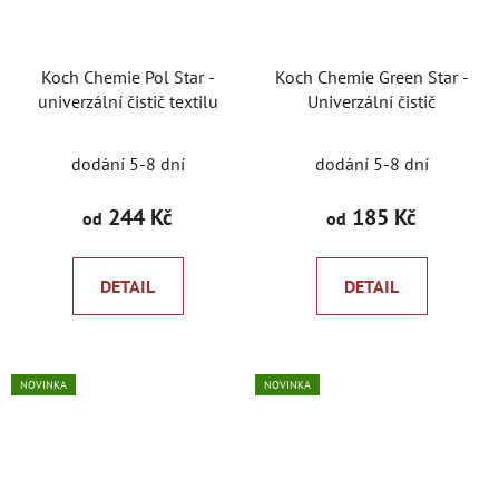
Koch Chemie Pol Star -
Koch Chemie Green Star -
univerzální čistič textilu
Univerzální čistič
Průměrné
dodání 5-8 dní
dodání 5-8 dní
hodnocení
produktu
244 Kč
185 Kč
od
od
je
5,0
DETAIL
DETAIL
z
5
hvězdiček.
NOVINKA
NOVINKA