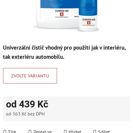
Univerzální čistič vhodný pro použití jak v interiéru,
tak exteriéru automobilu.
ZVOLTE VARIANTU
od
439 Kč
od
363 Kč
bez DPH
Měrná cena:
Tisk
Zeptat se
Hlídat
Sdílet