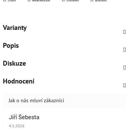
Varianty
Popis
Diskuze
Hodnocení
Jiří Šebesta
Hodnocení obchodu je 2 z 5 hvězdiček.
4.5.2026