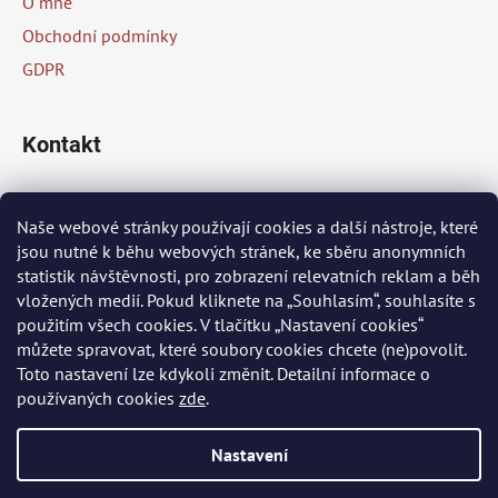
O mně
í
Obchodní podmínky
GDPR
Kontakt
info
@
peknaklasika.cz
Naše webové stránky používají cookies a další nástroje, které
jsou nutné k běhu webových stránek, ke sběru anonymních
+420 778 002 430
statistik návštěvnosti, pro zobrazení relevatních reklam a běh
vložených medií. Pokud kliknete na „Souhlasím“, souhlasíte s
použitím všech cookies. V tlačítku „Nastavení cookies“
Přijímáme online platby
můžete spravovat, které soubory cookies chcete (ne)povolit.
Toto nastavení lze kdykoli změnit. Detailní informace o
používaných cookies
zde
.
Nastavení