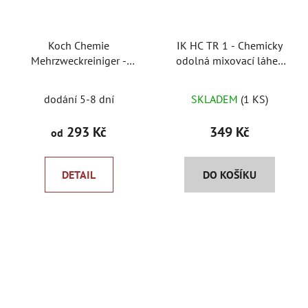
Koch Chemie
IK HC TR 1 - Chemicky
Mehrzweckreiniger -
odolná mixovací láhev
čistič textilu a plastu
objem 1000ml
dodání 5-8 dní
SKLADEM
(1 KS)
293 Kč
349 Kč
od
DETAIL
DO KOŠÍKU