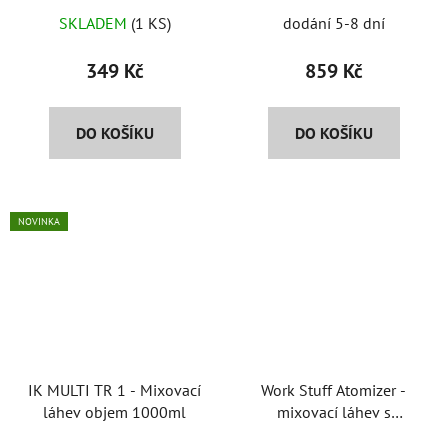
SKLADEM
(1 KS)
dodání 5-8 dní
349 Kč
859 Kč
DO KOŠÍKU
DO KOŠÍKU
NOVINKA
IK MULTI TR 1 - Mixovací
Work Stuff Atomizer -
láhev objem 1000ml
mixovací láhev s
rozprašovačem o objemu