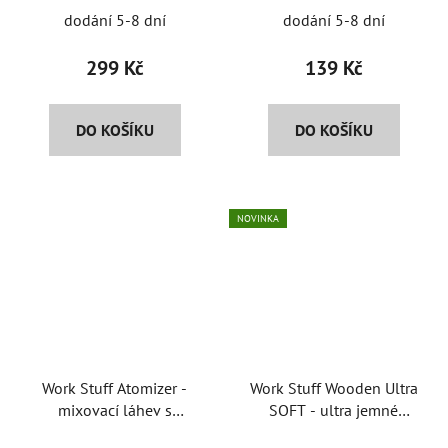
750 ml
dodání 5-8 dní
dodání 5-8 dní
299 Kč
139 Kč
DO KOŠÍKU
DO KOŠÍKU
NOVINKA
Work Stuff Atomizer -
Work Stuff Wooden Ultra
mixovací láhev s
SOFT - ultra jemné
rozprašovačem o objemu
dřevěné štětce