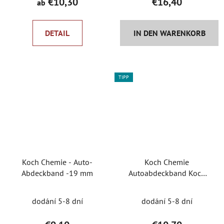
€10,30
€16,40
ab
u
k
t
DETAIL
IN DEN WARENKORB
e
TIPP
Koch Chemie - Auto-
Koch Chemie
Abdeckband -19 mm
Autoabdeckband Koch
25mm 9998159
dodání 5-8 dní
dodání 5-8 dní