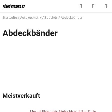
Zum
Suchen
WAREN
Inhalt
springen
Startseite
/
Autokosmetik
/
Zubehör
/
Abdeckbänder
Abdeckbänder
Meistverkauft
Liquid Elements Abdeckband-Set 3-tlg