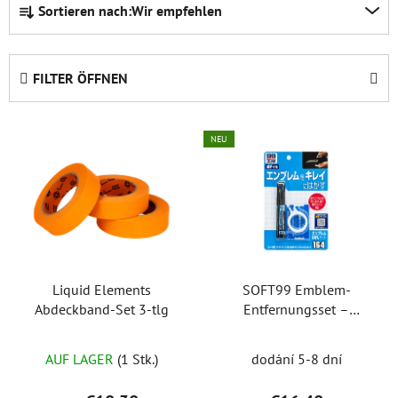
Sortieren nach:
Wir empfehlen
r
o
d
FILTER ÖFFNEN
u
k
L
t
NEU
i
s
s
o
t
r
e
t
d
i
e
e
Liquid Elements
SOFT99 Emblem-
r
r
Abdeckband-Set 3-tlg
Entfernungsset –
P
u
Emblem-Entfernungsset
r
n
AUF LAGER
(1 Stk.)
dodání 5-8 dní
o
g
d