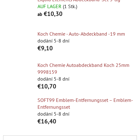
AUF LAGER
(1 Stk.)
€10,30
ab
Koch Chemie - Auto-Abdeckband -19 mm
dodání 5-8 dní
€9,10
Koch Chemie Autoabdeckband Koch 25mm
9998159
dodání 5-8 dní
€10,70
SOFT99 Emblem-Entfernungsset – Emblem-
Entfernungsset
dodání 5-8 dní
€16,40
P