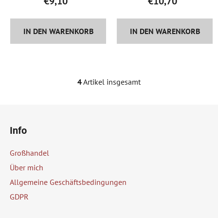
€9,10
€10,70
IN DEN WARENKORB
IN DEN WARENKORB
4
Artikel insgesamt
S
t
e
F
u
u
e
Info
ß
r
z
e
Großhandel
e
l
Über mich
e
i
Allgemeine Geschäftsbedingungen
m
l
e
GDPR
e
n
t