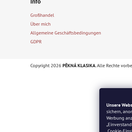
Info
s
ß
t
z
Großhandel
e
e
Über mich
i
Allgemeine Geschäftsbedingungen
l
GDPR
e
Copyright 2026
PĚKNÁ KLASIKA
. Alle Rechte vorb
Unsere Webs
sichern, ano
Werbung anz
„Einverstand
„Cookie-Eins