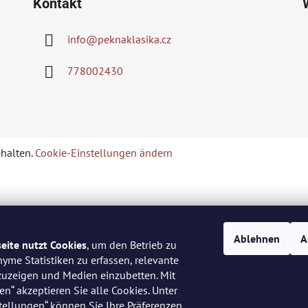
Kontakt
info
@
peknaklasika.cz
778002430
ehalten.
Cookie-Einstellungen ändern
Ablehnen
A
eite nutzt Cookies
, um den Betrieb zu
nyme Statistiken zu erfassen, relevante
uzeigen und Medien einzubetten. Mit
en“ akzeptieren Sie alle Cookies. Unter
tellungen“ können Sie Ihre Präferenzen