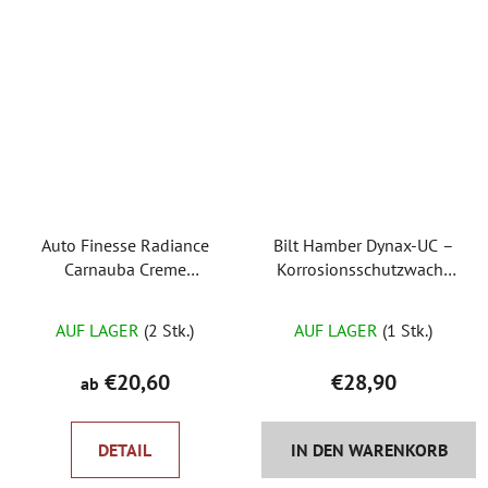
5
Sternen.
Auto Finesse Radiance
Bilt Hamber Dynax-UC –
Carnauba Creme
Korrosionsschutzwachs
Cremewachs auf Basis
für Fahrgestelle
synthetischer Polymere
AUF LAGER
(2 Stk.)
AUF LAGER
(1 Stk.)
€20,60
€28,90
ab
DETAIL
IN DEN WARENKORB