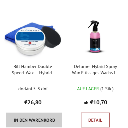
u
k
L
t
i
s
s
o
t
r
e
t
d
i
e
e
Bilt Hamber Double
Deturner Hybrid Spray
r
r
Speed-Wax – Hybrid-
Wax Flüssiges Wachs im
P
u
Pastenwachs + 2
Sprühgerät
r
n
Die
GESCHENKE
dodání 5-8 dní
AUF LAGER
(1 Stk.)
o
g
durchschnittliche
d
Produktbewertung
€26,80
€10,70
ab
u
ist
k
5,0
t
IN DEN WARENKORB
DETAIL
von
e