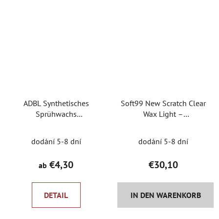
ADBL Synthetisches
Soft99 New Scratch Clear
Sprühwachs
Wax Light –
Synthetisches
synthetisches Wachs mit
Sprühwachs
Maskierungseffekt
dodání 5-8 dní
dodání 5-8 dní
€4,30
€30,10
ab
DETAIL
IN DEN WARENKORB