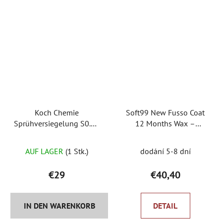
Koch Chemie
Soft99 New Fusso Coat
Sprühversiegelung S0.02
12 Months Wax –
– Flüssigwachs mit
synthetisches Wachs
Die
Sprühgerät
AUF LAGER
(1 Stk.)
dodání 5-8 dní
durchschnittlich
Produktbewertu
€29
€40,40
ist
5,0
IN DEN WARENKORB
DETAIL
von