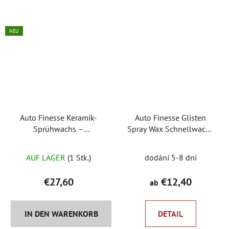
5
Sternen.
NEU
Auto Finesse Keramik-
Auto Finesse Glisten
Sprühwachs –
Spray Wax Schnellwachs
Schnellwachs mit SiO2
im Sprühgerät
im Sprühgerät
AUF LAGER
(1 Stk.)
dodání 5-8 dní
€27,60
€12,40
ab
IN DEN WARENKORB
DETAIL