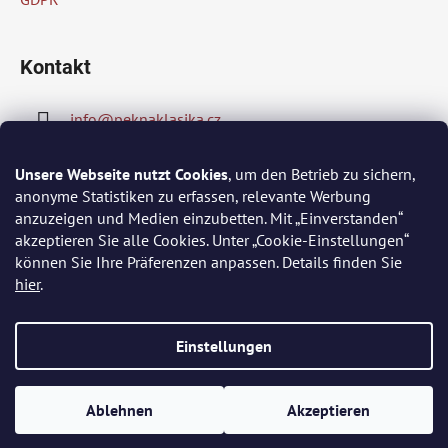
e
d
e
r
Kontakt
L
i
s
info
@
peknaklasika.cz
t
e
778002430
Unsere Webseite nutzt Cookies
, um den Betrieb zu sichern,
anonyme Statistiken zu erfassen, relevante Werbung
anzuzeigen und Medien einzubetten. Mit „Einverstanden“
akzeptieren Sie alle Cookies. Unter „Cookie-Einstellungen“
Wir akzeptieren online-Zahlungen
können Sie Ihre Präferenzen anpassen. Details finden Sie
hier
.
Einstellungen
Erstellt von Shoptet
Ablehnen
Akzeptieren
Copyright 2026
PĚKNÁ KLASIKA
. Alle Rechte vorbehalten.
Cookie-Einstellungen ändern