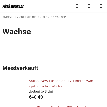
Zum
Suchen
WAREN
Inhalt
springen
Startseite
/
Autokosmetik
/
Schutz
/
Wachse
Wachse
Meistverkauft
Soft99 New Fusso Coat 12 Months Wax –
synthetisches Wachs
dodání 5-8 dní
€40,40