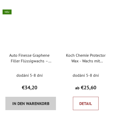
NEU
Auto Finesse Graphene
Koch Chemie Protector
Filler Flüssigwachs –
Wax - Wachs mit
Cremewachs und
Nanokonservierung
Graphen
dodání 5-8 dní
dodání 5-8 dní
€34,20
€25,60
ab
IN DEN WARENKORB
DETAIL