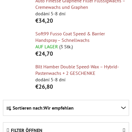
Auto Finesse Graphene Filler Flüssigwachs –
Cremewachs und Graphen
dodání 5-8 dní
€34,20
Soft99 Fusso Coat Speed & Barrier
Handspray – Schnellwachs
AUF LAGER
(3 Stk.)
€24,70
Bilt Hamber Double Speed-Wax – Hybrid-
Pastenwachs + 2 GESCHENKE
dodání 5-8 dní
€26,80
P
Sortieren nach:
Wir empfehlen
r
o
d
FILTER ÖFFNEN