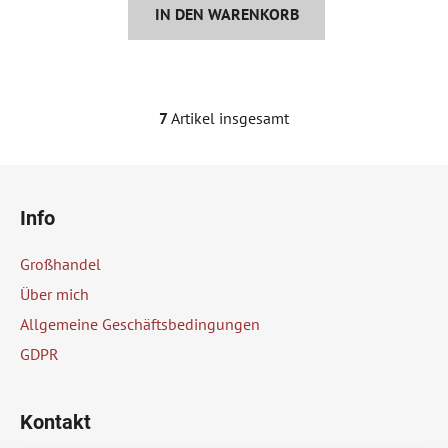
IN DEN WARENKORB
7
Artikel insgesamt
S
t
e
F
u
u
e
Info
ß
r
z
e
Großhandel
e
l
Über mich
e
i
Allgemeine Geschäftsbedingungen
m
l
e
GDPR
e
n
t
e
Kontakt
d