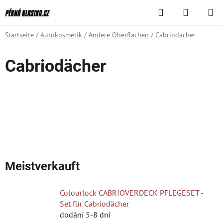
Zum
Suchen
WAREN
Inhalt
springen
Startseite
/
Autokosmetik
/
Andere Oberflächen
/
Cabriodächer
Cabriodächer
Meistverkauft
Colourlock CABRIOVERDECK PFLEGESET -
Set für Cabriodächer
dodání 5-8 dní