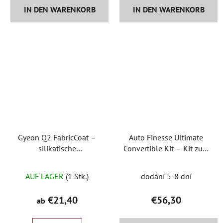
IN DEN WARENKORB
IN DEN WARENKORB
Gyeon Q2 FabricCoat –
Auto Finesse Ultimate
silikatische
Convertible Kit – Kit zum
Textilimprägnierung
Reinigen und
Imprägnieren von
AUF LAGER
(1 Stk.)
dodání 5-8 dní
Cabriodächern
€21,40
€56,30
ab