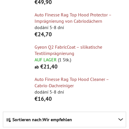
€49,90
Auto Finesse Rag Top Hood Protector –
Imprägnierung von Cabriodächern
dodání 5-8 dní
€24,70
Gyeon Q2 FabricCoat – silikatische
Textilimprägnierung
AUF LAGER
(1 Stk.)
€21,40
ab
Auto Finesse Rag Top Hood Cleaner –
Cabrio-Dachreiniger
dodání 5-8 dní
€16,40
P
Sortieren nach:
Wir empfehlen
r