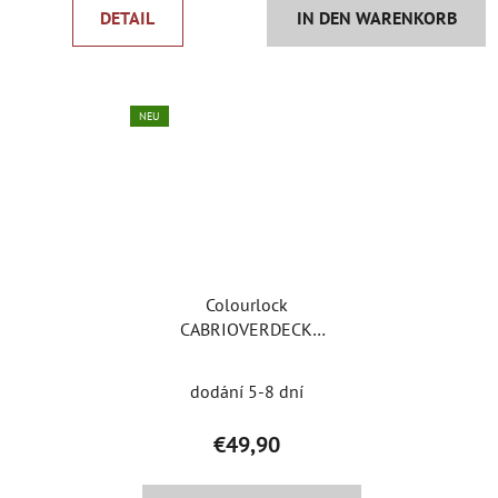
DETAIL
IN DEN WARENKORB
NEU
Colourlock
CABRIOVERDECK
PFLEGESET - Set für
Cabriodächer
dodání 5-8 dní
€49,90