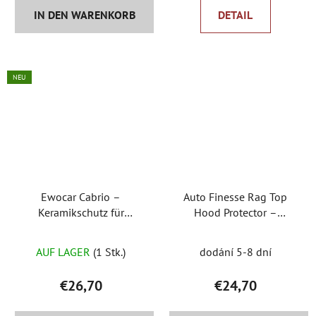
t
IN DEN WARENKORB
DETAIL
e
NEU
Ewocar Cabrio –
Auto Finesse Rag Top
Keramikschutz für
Hood Protector –
Cabriodächer und
Imprägnierung von
Textilien
Cabriodächern
AUF LAGER
(1 Stk.)
dodání 5-8 dní
€26,70
€24,70