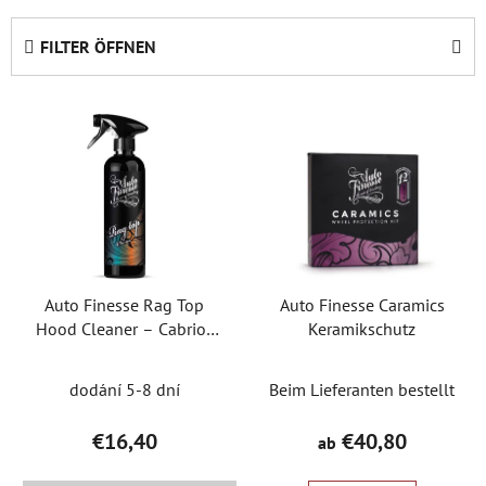
o
d
FILTER ÖFFNEN
u
k
L
t
i
s
s
o
t
r
e
t
d
i
e
e
Auto Finesse Rag Top
Auto Finesse Caramics
r
r
Hood Cleaner – Cabrio-
Keramikschutz
P
u
Dachreiniger
r
n
dodání 5-8 dní
Beim Lieferanten bestellt
o
g
d
€16,40
€40,80
ab
u
k