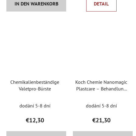
IN DEN WARENKORB
DETAIL
Chemikalienbeständige
Koch Chemie Nanomagic
Valetpro-Bürste
Plastcare – Behandlung
des äußeren Glanzes von
Kunststoffen
dodání 5-8 dní
dodání 5-8 dní
€12,30
€21,30