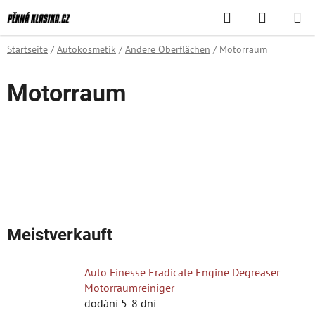
Zum
Suchen
WAREN
Inhalt
springen
Startseite
/
Autokosmetik
/
Andere Oberflächen
/
Motorraum
Motorraum
Meistverkauft
Auto Finesse Eradicate Engine Degreaser
Motorraumreiniger
dodání 5-8 dní