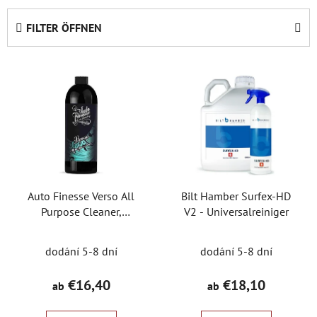
o
d
FILTER ÖFFNEN
u
k
L
t
i
s
s
o
t
r
e
t
d
i
e
e
Auto Finesse Verso All
Bilt Hamber Surfex-HD
r
r
Purpose Cleaner,
V2 - Universalreiniger
P
u
Oberflächenreiniger und
r
n
Entfetter
dodání 5-8 dní
dodání 5-8 dní
o
g
d
€16,40
€18,10
ab
ab
u
k