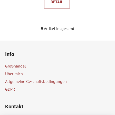
DETAIL
9
Artikel insgesamt
S
t
e
F
u
u
e
Info
ß
r
z
e
Großhandel
e
l
Über mich
e
i
Allgemeine Geschäftsbedingungen
m
l
e
GDPR
e
n
t
e
Kontakt
d