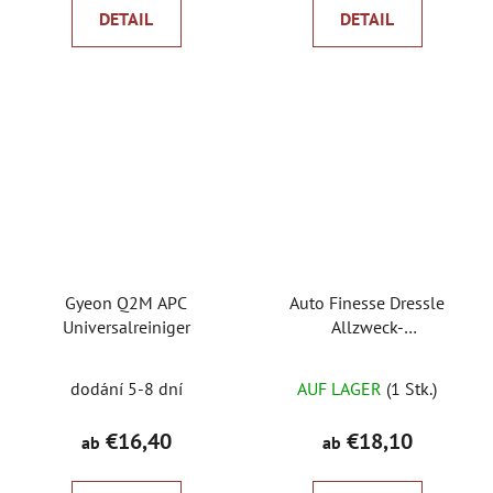
t
DETAIL
DETAIL
e
Gyeon Q2M APC
Auto Finesse Dressle
Universalreiniger
Allzweck-
Versiegelungsmittel für
Die
Kunststoffe
dodání 5-8 dní
AUF LAGER
(1 Stk.)
durchschnittliche
Produktbewertung
€16,40
€18,10
ab
ab
ist
5,0