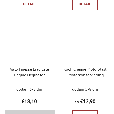
DETAIL
DETAIL
von
5
Sternen.
Auto Finesse Eradicate
Koch Chemie Motorplast
Engine Degreaser
- Motorkonservierung
Motorraumreiniger
dodání 5-8 dní
dodání 5-8 dní
€18,10
€12,90
ab