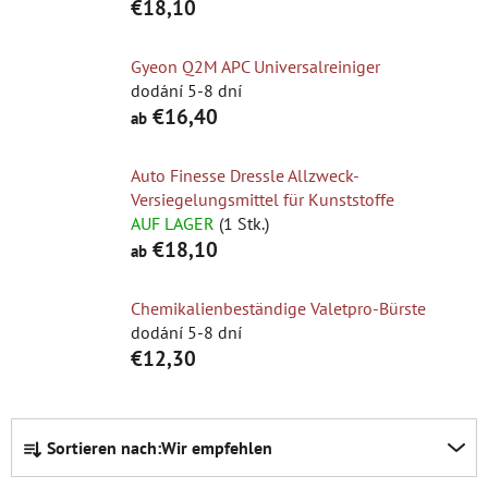
€18,10
Gyeon Q2M APC Universalreiniger
dodání 5-8 dní
€16,40
ab
Auto Finesse Dressle Allzweck-
Versiegelungsmittel für Kunststoffe
AUF LAGER
(1 Stk.)
€18,10
ab
Chemikalienbeständige Valetpro-Bürste
dodání 5-8 dní
€12,30
P
Sortieren nach:
Wir empfehlen
r