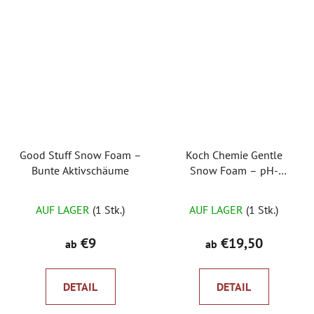
Good Stuff Snow Foam –
Koch Chemie Gentle
Bunte Aktivschäume
Snow Foam – pH-
neutraler Aktivschaum
Die
AUF LAGER
(1 Stk.)
AUF LAGER
(1 Stk.)
durchschnittliche
Produktbewertung
€9
€19,50
ab
ab
ist
5,0
DETAIL
DETAIL
von
5