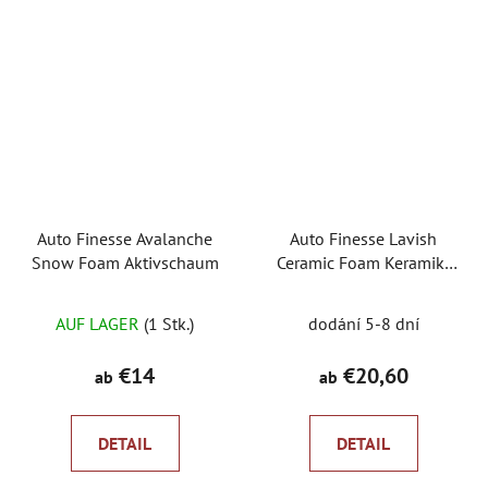
Sternen.
Auto Finesse Avalanche
Auto Finesse Lavish
Snow Foam Aktivschaum
Ceramic Foam Keramik-
Aktivschaum
Die
AUF LAGER
(1 Stk.)
dodání 5-8 dní
durchschnittliche
Produktbewertung
€14
€20,60
ab
ab
ist
5,0
DETAIL
DETAIL
von
5