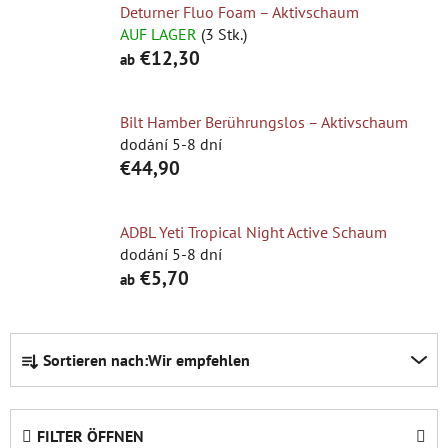
Deturner Fluo Foam – Aktivschaum
AUF LAGER
(3 Stk.)
€12,30
ab
Bilt Hamber Berührungslos – Aktivschaum
dodání 5-8 dní
€44,90
ADBL Yeti Tropical Night Active Schaum
dodání 5-8 dní
€5,70
ab
P
Sortieren nach:
Wir empfehlen
r
o
d
FILTER ÖFFNEN