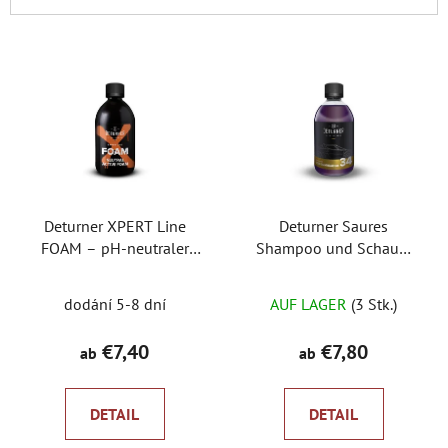
u
k
L
t
i
s
s
o
t
r
e
t
d
i
e
e
Deturner XPERT Line
Deturner Saures
r
r
FOAM – pH-neutraler
Shampoo und Schaum
P
u
Aktivschaum
Saures Shampoo und
r
n
Die
Schaum
dodání 5-8 dní
AUF LAGER
(3 Stk.)
o
g
durchschnittlich
d
Produktbewertu
€7,40
€7,80
ab
ab
u
ist
k
5,0
t
DETAIL
DETAIL
von
e