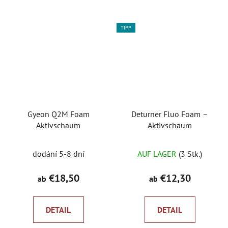
5
Sternen.
TIPP
Gyeon Q2M Foam
Deturner Fluo Foam –
Aktivschaum
Aktivschaum
dodání 5-8 dní
AUF LAGER
(3 Stk.)
€18,50
€12,30
ab
ab
DETAIL
DETAIL