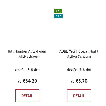
Sternen.
NEU
TIPP
Bilt Hamber Auto-Foam
ADBL Yeti Tropical Night
– Aktivschaum
Active Schaum
dodání 5-8 dní
dodání 5-8 dní
€34,20
€5,70
ab
ab
DETAIL
DETAIL