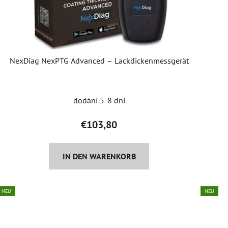
P
r
o
d
u
NexDiag NexPTG Advanced – Lackdickenmessgerät
k
t
e
dodání 5-8 dní
€103,80
IN DEN WARENKORB
NEU
NEU