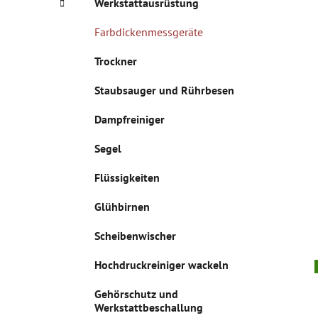
Werkstattausrüstung
e
n
Farbdickenmessgeräte
Trockner
Staubsauger und Rührbesen
Dampfreiniger
Segel
Flüssigkeiten
Glühbirnen
Scheibenwischer
Hochdruckreiniger wackeln
Gehörschutz und
Werkstattbeschallung