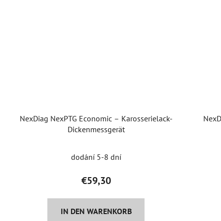
NexDiag NexPTG Economic – Karosserielack-
NexD
Dickenmessgerät
dodání 5-8 dní
€59,30
IN DEN WARENKORB