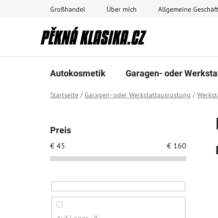
Zum
Großhandel
Über mich
Allgemeine Geschä
Inhalt
springen
Autokosmetik
Garagen- oder Werksta
Startseite
/
Garagen- oder Werkstattausrüstung
/
Werkst
S
e
Preis
i
€
45
€
160
t
e
n
l
e
i
0