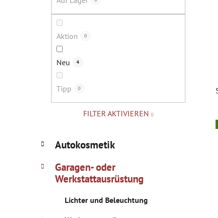
Auf Lager
s
t
e
Aktion
0
Neu
4
Tipp
0
FILTER AKTIVIEREN
i
K
Kategorien
Autokosmetik
a
überspringen
t
Garagen- oder
e
Werkstattausrüstung
g
o
Lichter und Beleuchtung
r
i