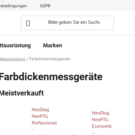
ftsbedingungen
GDPR
ttausrüstung
Marken
attausrüstung
/
Farbdickenmessgeräte
Farbdickenmessgeräte
Meistverkauft
NexDiag
NexDiag
NexPTG
NexPTG
Professional
Economic
-
–