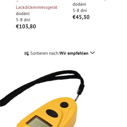
–
dodání
Lackdickenmessgerät
5-8 dní
dodání
€45,30
5-8 dní
€103,80
P
Sortieren nach:
Wir empfehlen
r
o
d
u
k
t
s
o
r
t