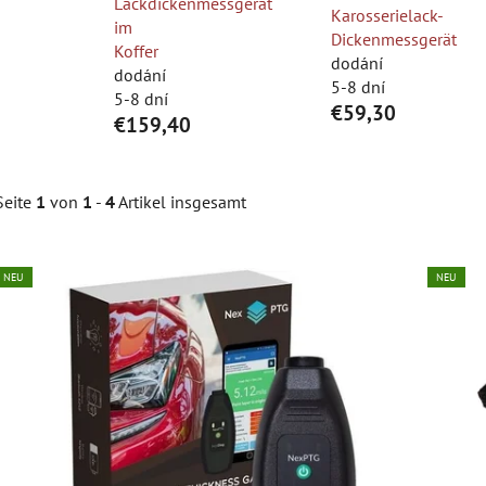
Lackdickenmessgerät
Karosserielack-
im
Dickenmessgerät
Koffer
dodání
dodání
5-8 dní
5-8 dní
€59,30
€159,40
Seite
1
von
1
-
4
Artikel insgesamt
L
NEU
NEU
s
t
e
d
e
r