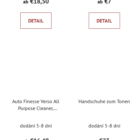
€18,50
€7
ab
ab
ist
5,0
DETAIL
DETAIL
von
5
Sternen.
Auto Finesse Verso All
Handschuhe zum Tonen
Purpose Cleaner,
Oberflächenreiniger und
Entfetter
dodání 5-8 dní
dodání 5-8 dní