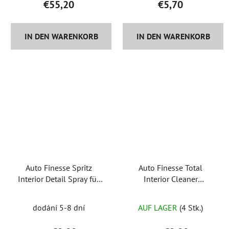
€55,20
€5,70
IN DEN WARENKORB
IN DEN WARENKORB
Auto Finesse Spritz
Auto Finesse Total
Interior Detail Spray für
Interior Cleaner
Innendetails
Innenreiniger
Die
dodání 5-8 dní
AUF LAGER
(4 Stk.)
durchschnittliche
Produktbewertung