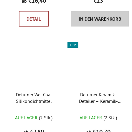
€16,40
€23
ab
DETAIL
IN DEN WARENKORB
TIPP
Deturner Wet Coat
Deturner Keramik-
Silikondichtmittel
Detailer – Keramik-
Detailer
Die
Die
AUF LAGER
(2 Stk.)
AUF LAGER
(2 Stk.)
durchschnittliche
durchschnittlich
Produktbewertung
Produktbewertu
€7,80
€10,70