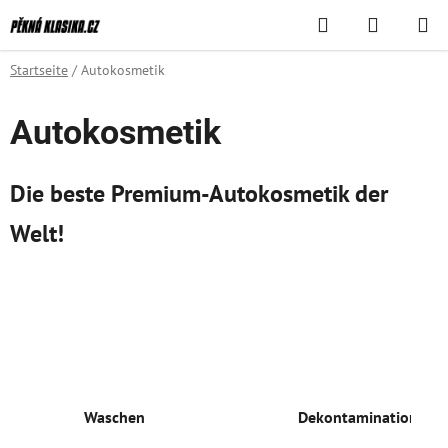
Zum
Suchen
WAREN
Inhalt
springen
Startseite
/
Autokosmetik
Autokosmetik
Die beste Premium-Autokosmetik der
Welt!
Waschen
Dekontamination