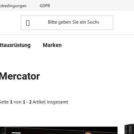
ftsbedingungen
GDPR
ttausrüstung
Marken
Mercator
Seite
1
von
1
-
2
Artikel insgesamt
L