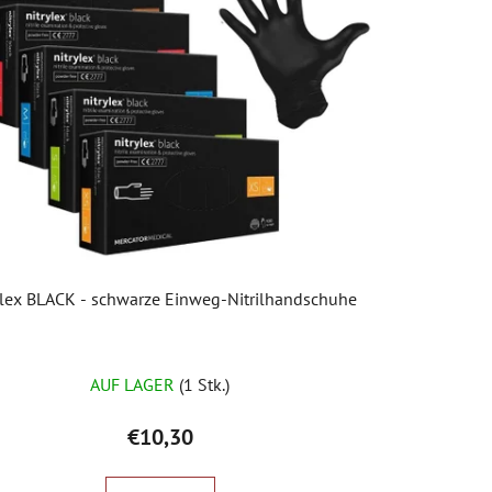
k
t
s
o
r
t
i
e
r
u
n
ylex BLACK - schwarze Einweg-Nitrilhandschuhe
g
AUF LAGER
(1 Stk.)
€10,30