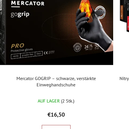
s
t
e
d
e
r
P
r
o
d
u
Mercator GOGRIP – schwarze, verstärkte
Nitr
k
Einweghandschuhe
t
e
AUF LAGER
(2 Stk.)
€16,50