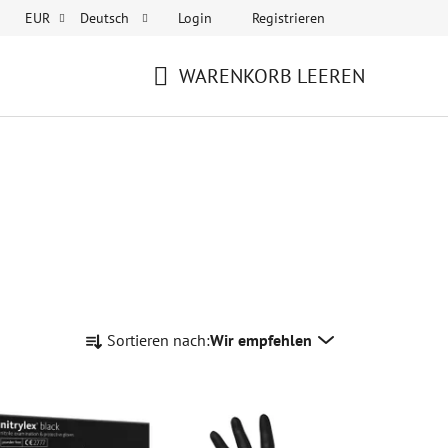
Login
Registrieren
EUR
Deutsch
WARENKORB LEEREN
WARENKORB
P
Sortieren nach:
Wir empfehlen
r
o
d
u