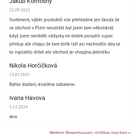
Jakub Komosný
Die Shop-Bewertung beträgt 5 von 5 Sternen.
21.09.2025
Sortiment, výběr produktů vše přehledné jen škoda že
se obchod v Plzni neudržel byl jsem tam několikrát
když jsem nevěděl vždycky mi dobře poradili super
přístup ale chápu že tam tolik lidí asi nechodilo aby se
to vyplatilo držet ale obchod (e-shop)na jedničku
Nikola Horčičková
Die Shop-Bewertung beträgt 5 von 5 Sternen.
13.07.2025
Ryhle dodani, kvalitne zabalene.
Ivana Havova
Die Shop-Bewertung beträgt 5 von 5 Sternen.
5.12.2024
Ano
Weitere Bewertungen sichtbar machen