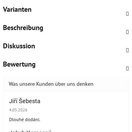
Varianten
Beschreibung
Diskussion
Bewertung
Jiří Šebesta
Die Shop-Bewertung beträgt 2 von 5 Sternen.
4.05.2026
Dlouhé dodání.