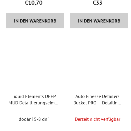
€10,70
€33
ist
5,0
IN DEN WARENKORB
IN DEN WARENKORB
von
5
Sternen.
Liquid Elements DEEP
Auto Finesse Detailers
MUD Detaillierungseimer
Bucket PRO – Detailing-
mit Einsatz und Deckel
Eimer mit Trenneinsatz
dodání 5-8 dní
Derzeit nicht verfügbar