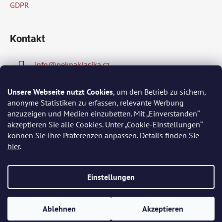
GDPR
e
Kontakt
info
@
peknaklasika.cz
778002430
Unsere Webseite nutzt Cookies
, um den Betrieb zu sichern,
anonyme Statistiken zu erfassen, relevante Werbung
anzuzeigen und Medien einzubetten. Mit „Einverstanden“
akzeptieren Sie alle Cookies. Unter „Cookie-Einstellungen“
Wir akzeptieren online-Zahlungen
können Sie Ihre Präferenzen anpassen. Details finden Sie
hier
.
Einstellungen
Erstellt von Shoptet
Ablehnen
Akzeptieren
Copyright 2026
PĚKNÁ KLASIKA
. Alle Rechte vorbehalten.