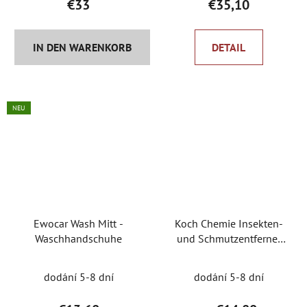
€33
€35,10
IN DEN WARENKORB
DETAIL
NEU
Ewocar Wash Mitt -
Koch Chemie Insekten-
Waschhandschuhe
und Schmutzentferner
Koch Insectdirtremover
750 ml mit Spray
dodání 5-8 dní
dodání 5-8 dní