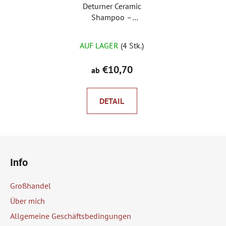
Deturner Ceramic
Shampoo –
Keramikshampoo mit
SiO2-Gehalt
AUF LAGER
(4 Stk.)
€10,70
ab
DETAIL
F
u
Info
ß
z
Großhandel
e
Über mich
i
Allgemeine Geschäftsbedingungen
l