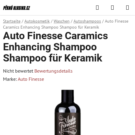
Zum
Suchen
WAREN
Inhalt
springen
Startseite
/
Autokosmetik
/
Waschen
/
Autoshampoos
/
Auto Finesse
Caramics Enhancing Shampoo Shampoo für Keramik
Auto Finesse Caramics
Enhancing Shampoo
Shampoo für Keramik
Die
Nicht bewertet
Bewertungsdetails
durchschnittliche
Marke:
Auto Finesse
Produktbewertung
ist
0,0
von
5
Sternen.