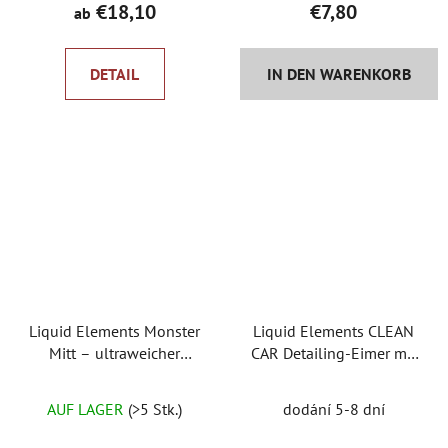
€18,10
€7,80
ab
DETAIL
IN DEN WARENKORB
Liquid Elements Monster
Liquid Elements CLEAN
Mitt – ultraweicher
CAR Detailing-Eimer mit
Waschhandschuh
Einsatz und Deckel
Die
AUF LAGER
(>5 Stk.)
dodání 5-8 dní
durchschnittliche
Produktbewertung