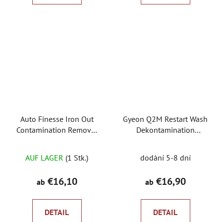
Auto Finesse Iron Out
Gyeon Q2M Restart Wash
Contamination Remover
Dekontamination
Entferner von Flugrost
Autoshampoo
AUF LAGER
(1 Stk.)
dodání 5-8 dní
€16,10
€16,90
ab
ab
DETAIL
DETAIL