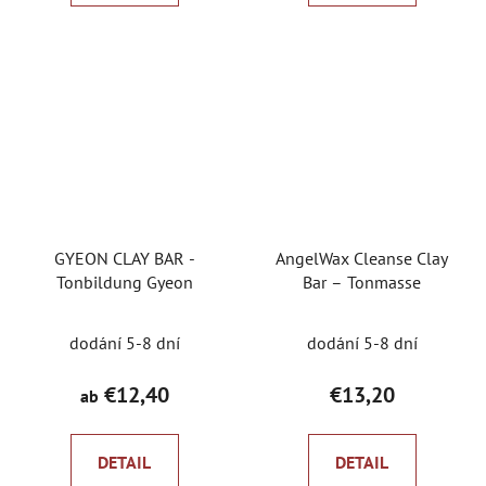
GYEON CLAY BAR -
AngelWax Cleanse Clay
Tonbildung Gyeon
Bar – Tonmasse
Die
dodání 5-8 dní
dodání 5-8 dní
durchschnittliche
Produktbewertung
€12,40
€13,20
ab
ist
5,0
DETAIL
DETAIL
von