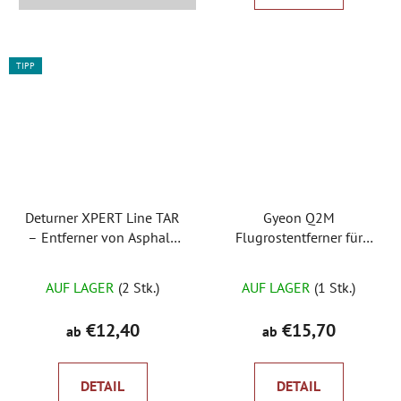
5
Sternen.
TIPP
Deturner XPERT Line TAR
Gyeon Q2M
– Entferner von Asphalt,
Flugrostentferner für
Teer und Klebstoffen
Eisen
AUF LAGER
(2 Stk.)
AUF LAGER
(1 Stk.)
€12,40
€15,70
ab
ab
DETAIL
DETAIL