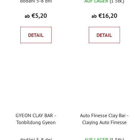
dodání 5-8 dní
AUF LAGER
(1 Stk.)
€5,20
€16,20
ab
ab
DETAIL
DETAIL
GYEON CLAY BAR -
Auto Finesse Clay Bar -
Tonbildung Gyeon
Claying Auto Finesse
Die
dodání 5-8 dní
AUF LAGER
(1 Stk.)