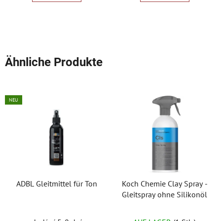
5
Sternen.
Ähnliche Produkte
NEU
ADBL Gleitmittel für Ton
Koch Chemie Clay Spray -
Gleitspray ohne Silikonöl