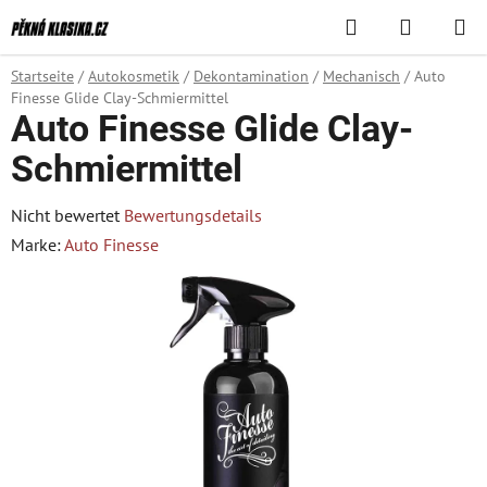
Zum
Suchen
WAREN
Inhalt
springen
Startseite
/
Autokosmetik
/
Dekontamination
/
Mechanisch
/
Auto
Finesse Glide Clay-Schmiermittel
Auto Finesse Glide Clay-
Schmiermittel
Die
Nicht bewertet
Bewertungsdetails
durchschnittliche
Marke:
Auto Finesse
Produktbewertung
ist
0,0
von
5
Sternen.