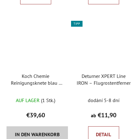
TIPP
Koch Chemie
Deturner XPERT Line
Reinigungsknete blau -
IRON – Flugrostentferner
Blue Clay
Die
Reinigungsmodell
AUF LAGER
(1 Stk.)
dodání 5-8 dní
durchschnittlich
Produktbewertu
€39,60
€11,90
ab
ist
4,5
IN DEN WARENKORB
DETAIL
von