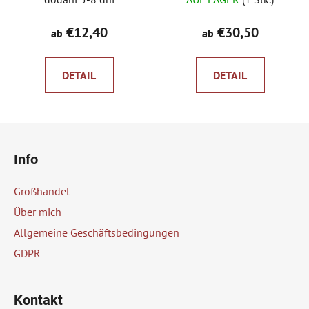
durchschnittliche
Produktbewertung
€12,40
€30,50
ab
ab
ist
5,0
DETAIL
DETAIL
von
5
Sternen.
F
u
Info
ß
z
Großhandel
e
Über mich
i
Allgemeine Geschäftsbedingungen
l
GDPR
e
Kontakt