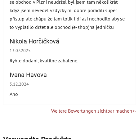
se obchod v Plzni neudržel byl jsem tam několikrát
když jsem nevěděl vždycky mi dobře poradili super
přístup ale chápu že tam tolik lidí asi nechodilo aby se
to vyplatilo držet ale obchod (e-shop)na jedničku
Nikola Horčičková
Die Shop-Bewertung beträgt 5 von 5 Sternen.
13.07.2025
Ryhle dodani, kvalitne zabalene.
Ivana Havova
Die Shop-Bewertung beträgt 5 von 5 Sternen.
5.12.2024
Ano
Weitere Bewertungen sichtbar machen