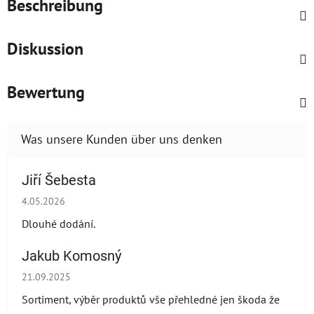
Beschreibung
Diskussion
Bewertung
Jiří Šebesta
Die Shop-Bewertung beträgt 2 von 5 Sternen.
4.05.2026
Dlouhé dodání.
Jakub Komosný
Die Shop-Bewertung beträgt 5 von 5 Sternen.
21.09.2025
Sortiment, výběr produktů vše přehledné jen škoda že