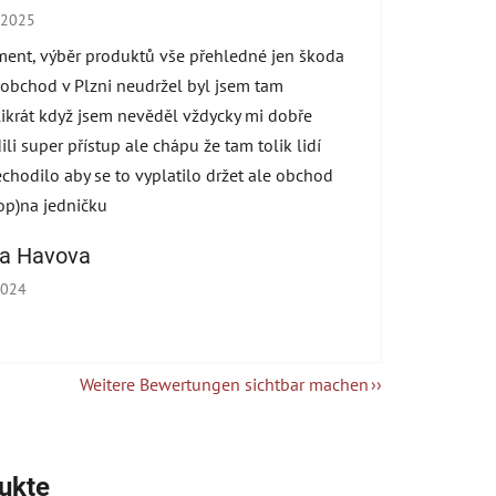
hop-Bewertung beträgt 5 von 5 Sternen.
.2025
ment, výběr produktů vše přehledné jen škoda
 obchod v Plzni neudržel byl jsem tam
ikrát když jsem nevěděl vždycky mi dobře
ili super přístup ale chápu že tam tolik lidí
echodilo aby se to vyplatilo držet ale obchod
op)na jedničku
na Havova
hop-Bewertung beträgt 5 von 5 Sternen.
2024
Weitere Bewertungen sichtbar machen
ukte