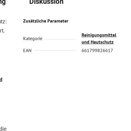
ng
Diskussion
tz:
Zusätzliche Parameter
rt.
Reinigungsmittel
Kategorie
und Hautschutz
EAN
661799826617
d
 die