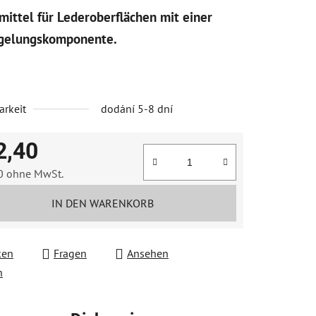
mittel für Lederoberflächen mit einer
egelungskomponente.
.
arkeit
dodání 5-8 dní
2,40
0 ohne MwSt.
fspreis:
IN DEN WARENKORB
ken
Fragen
Ansehen
n