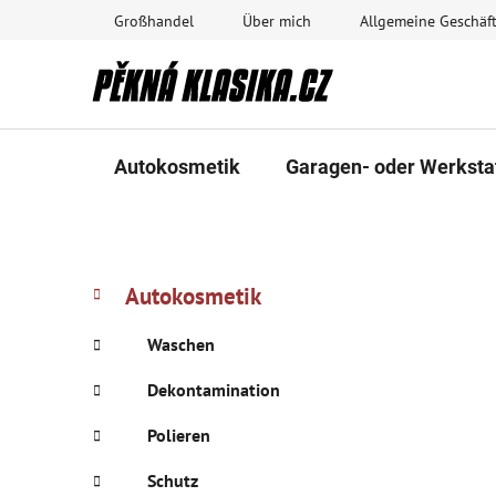
Zum
Großhandel
Über mich
Allgemeine Geschä
Inhalt
springen
Autokosmetik
Garagen- oder Werksta
S
K
Kategorien
Autokosmetik
a
überspringen
e
t
i
Waschen
e
t
g
Dekontamination
e
o
n
r
Polieren
i
l
e
Schutz
e