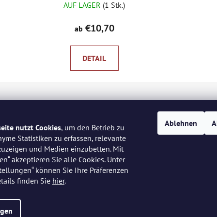
AUF LAGER
(1 Stk.)
€10,70
ab
DETAIL
Kontakt
Ablehnen
A
eite nutzt Cookies
, um den Betrieb zu
nyme Statistiken zu erfassen, relevante
info
@
peknaklasika.cz
uzeigen und Medien einzubetten. Mit
en“ akzeptieren Sie alle Cookies. Unter
778002430
tellungen“ können Sie Ihre Präferenzen
tails finden Sie
hier
.
ngen