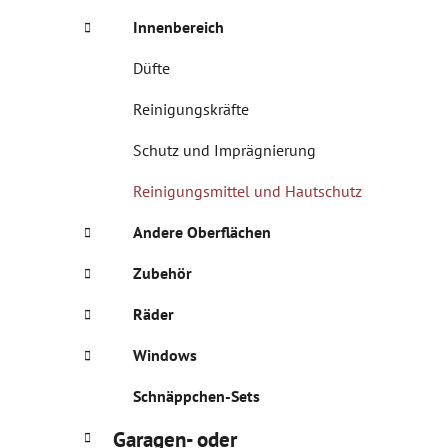
n
i
Innenbereich
s
t
Düfte
e
Reinigungskräfte
Schutz und Imprägnierung
Reinigungsmittel und Hautschutz
Andere Oberflächen
Zubehör
Räder
Windows
Schnäppchen-Sets
Garagen- oder