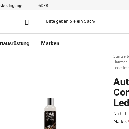
ftsbedingungen
GDPR
ttausrüstung
Marken
Startseit
Hautsch
Lederim
Aut
Con
Led
Die
Nicht b
durchsc
Marke:
Produk