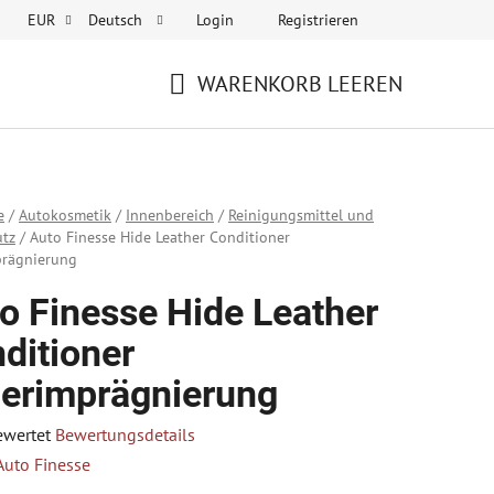
Login
Registrieren
EUR
Deutsch
WARENKORB LEEREN
WARENKORB
e
/
Autokosmetik
/
Innenbereich
/
Reinigungsmittel und
utz
/
Auto Finesse Hide Leather Conditioner
prägnierung
o Finesse Hide Leather
ditioner
erimprägnierung
ewertet
Bewertungsdetails
hnittliche
Auto Finesse
tbewertung