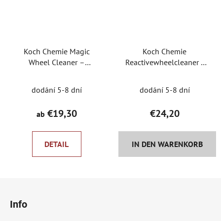
Koch Chemie Magic
Koch Chemie
Wheel Cleaner –
Reactivewheelcleaner -
Säurefreier
Scheibenreiniger
Scheibenreiniger
dodání 5-8 dní
dodání 5-8 dní
€19,30
€24,20
ab
DETAIL
IN DEN WARENKORB
F
u
Info
ß