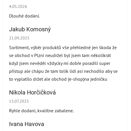
Die Shop-Bewertung beträgt 2 von 5 Sternen.
4.05.2026
Dlouhé dodání.
Jakub Komosný
Die Shop-Bewertung beträgt 5 von 5 Sternen.
21.09.2025
Sortiment, výběr produktů vše přehledné jen škoda že
se obchod v Plzni neudržel byl jsem tam několikrát
když jsem nevěděl vždycky mi dobře poradili super
přístup ale chápu že tam tolik lidí asi nechodilo aby se
to vyplatilo držet ale obchod (e-shop)na jedničku
Nikola Horčičková
Die Shop-Bewertung beträgt 5 von 5 Sternen.
13.07.2025
Ryhle dodani, kvalitne zabalene.
Ivana Havova