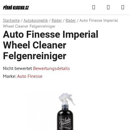
Zum
Suchen
WAREN
Inhalt
springen
Startseite
/
Autokosmetik
/
Räder
/
Räder
/
Auto Finesse Imperial
Wheel Cleaner Felgenreiniger
Auto Finesse Imperial
Wheel Cleaner
Felgenreiniger
Die
Nicht bewertet
Bewertungsdetails
durchschnittliche
Marke:
Auto Finesse
Produktbewertung
ist
0,0
von
5
Sternen.