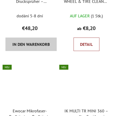
Drucksprüher –
WHEEL & TIRE CLEANER
Druckhandsprüher
– alkalischer Rad- und
Die
Reifenreiniger
dodání 5-8 dní
AUF LAGER
(1 Stk.)
durchschnittlich
Produktbewertu
€48,20
€8,20
ab
ist
5,0
IN DEN WARENKORB
DETAIL
von
5
Sternen.
NEU
NEU
Ewocar Mikrofaser-
IK MULTI TR MINI 360 –