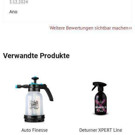
Die Shop-Bewertung beträgt 5 von 5 Sternen.
5.12.2024
Ano
Weitere Bewertungen sichtbar machen
Verwandte Produkte
Auto Finesse
Deturner XPERT Line