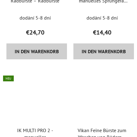
Radbürste – Radbürste
manuelles Sprühgerät
mit 360-System
dodání 5-8 dní
dodání 5-8 dní
€24,70
€14,40
IN DEN WARENKORB
IN DEN WARENKORB
NEU
IK MULTI PRO 2 -
Vikan Feine Bürste zum
manuelles
Waschen von Rädern –