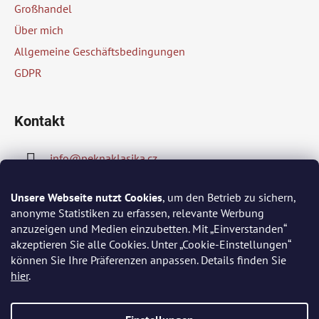
z
Großhandel
e
Über mich
i
Allgemeine Geschäftsbedingungen
l
GDPR
e
Kontakt
info
@
peknaklasika.cz
778002430
Unsere Webseite nutzt Cookies
, um den Betrieb zu sichern,
anonyme Statistiken zu erfassen, relevante Werbung
anzuzeigen und Medien einzubetten. Mit „Einverstanden“
akzeptieren Sie alle Cookies. Unter „Cookie-Einstellungen“
Wir akzeptieren online-Zahlungen
können Sie Ihre Präferenzen anpassen. Details finden Sie
hier
.