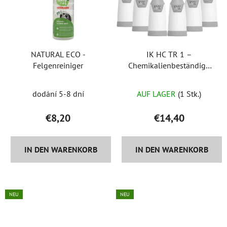
NATURAL ECO -
IK HC TR 1 –
Felgenreiniger
Chemikalienbeständige
Mischflasche, Volumen
1000 ml
dodání 5-8 dní
AUF LAGER
(1 Stk.)
€8,20
€14,40
IN DEN WARENKORB
IN DEN WARENKORB
NEU
NEU