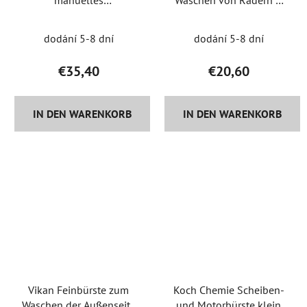
Drucksprühgerät
Baum
dodání 5-8 dní
dodání 5-8 dní
€35,40
€20,60
IN DEN WARENKORB
IN DEN WARENKORB
Vikan Feinbürste zum
Koch Chemie Scheiben-
Waschen der Außenseite
und Motorbürste klein