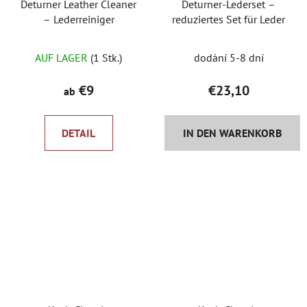
Deturner Leather Cleaner
Deturner-Lederset –
– Lederreiniger
reduziertes Set für Leder
Die
Die
AUF LAGER
(1 Stk.)
dodání 5-8 dní
durchschnittliche
durchschnittlich
Produktbewertung
Produktbewertu
€9
€23,10
ab
ist
ist
5,0
5,0
DETAIL
IN DEN WARENKORB
von
von
5
5
Sternen.
Sternen.