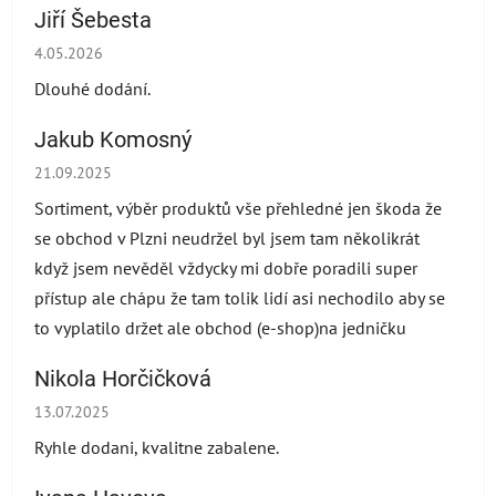
Jiří Šebesta
Die Shop-Bewertung beträgt 2 von 5 Sternen.
4.05.2026
Dlouhé dodání.
Jakub Komosný
Die Shop-Bewertung beträgt 5 von 5 Sternen.
21.09.2025
Sortiment, výběr produktů vše přehledné jen škoda že
se obchod v Plzni neudržel byl jsem tam několikrát
když jsem nevěděl vždycky mi dobře poradili super
přístup ale chápu že tam tolik lidí asi nechodilo aby se
to vyplatilo držet ale obchod (e-shop)na jedničku
Nikola Horčičková
Die Shop-Bewertung beträgt 5 von 5 Sternen.
13.07.2025
Ryhle dodani, kvalitne zabalene.