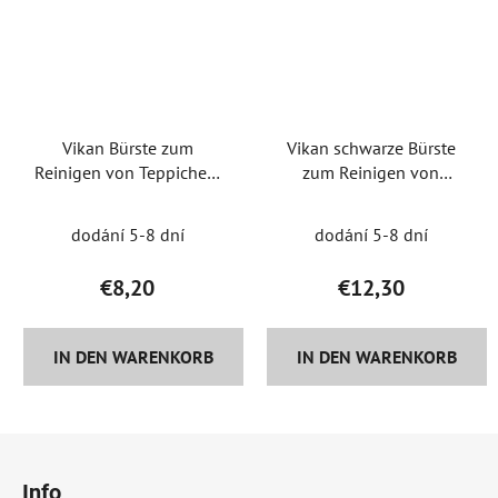
Vikan Bürste zum
Vikan schwarze Bürste
Reinigen von Teppichen,
zum Reinigen von
Sitzen und Innenraum
Teppichen und Textilien
dodání 5-8 dní
dodání 5-8 dní
€8,20
€12,30
IN DEN WARENKORB
IN DEN WARENKORB
F
u
Info