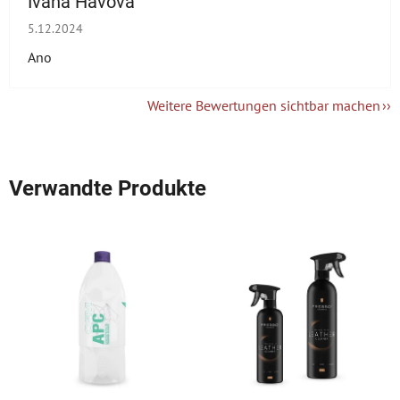
Ivana Havova
Die Shop-Bewertung beträgt 5 von 5 Sternen.
5.12.2024
Ano
Weitere Bewertungen sichtbar machen
Verwandte Produkte