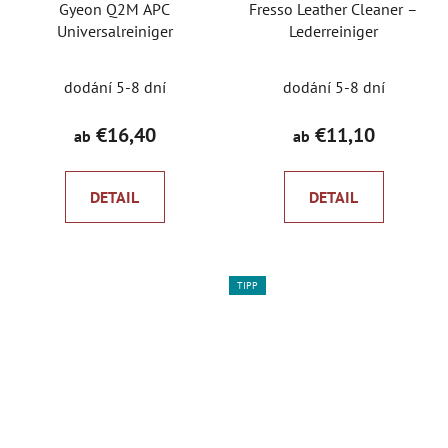
Gyeon Q2M APC
Fresso Leather Cleaner –
Universalreiniger
Lederreiniger
Die
dodání 5-8 dní
dodání 5-8 dní
durchschnittliche
Produktbewertung
€16,40
€11,10
ab
ab
ist
5,0
DETAIL
DETAIL
von
5
Sternen.
TIPP