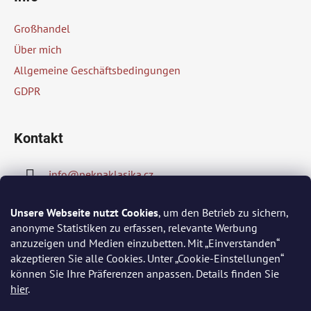
ß
z
Großhandel
e
Über mich
i
Allgemeine Geschäftsbedingungen
l
GDPR
e
Kontakt
info
@
peknaklasika.cz
778002430
Unsere Webseite nutzt Cookies
, um den Betrieb zu sichern,
anonyme Statistiken zu erfassen, relevante Werbung
anzuzeigen und Medien einzubetten. Mit „Einverstanden“
akzeptieren Sie alle Cookies. Unter „Cookie-Einstellungen“
Wir akzeptieren online-Zahlungen
können Sie Ihre Präferenzen anpassen. Details finden Sie
hier
.