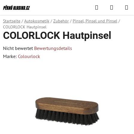
Zum
Suchen
WAREN
Inhalt
springen
Startseite
/
Autokosmetik
/
Zubehör
/
Pinsel, Pinsel und Pinsel
/
COLORLOCK Hautpinsel
COLORLOCK Hautpinsel
Die
Nicht bewertet
Bewertungsdetails
durchschnittliche
Marke:
Colourlock
Produktbewertung
ist
0,0
von
5
Sternen.