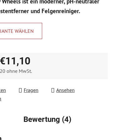
 Wheels ist ein moderner, pH-neutraler
stentferner und Felgenreiniger.
IANTE WÄHLEN
.
€11,10
,20
ohne MwSt.
fspreis:
ken
Fragen
Ansehen
n
Bewertung (4)
n