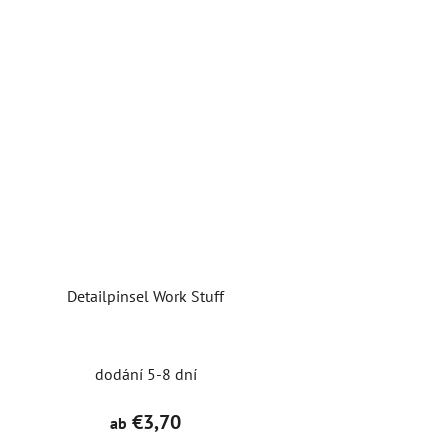
Detailpinsel Work Stuff
Die
dodání 5-8 dní
durchschnittliche
Produktbewertung
€3,70
ab
ist