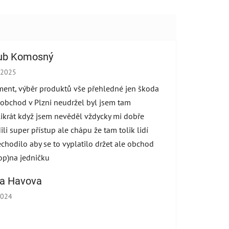
WARENKORB
ub Komosný
hop-Bewertung beträgt 5 von 5 Sternen.
.2025
ment, výběr produktů vše přehledné jen škoda
 obchod v Plzni neudržel byl jsem tam
ikrát když jsem nevěděl vždycky mi dobře
ili super přístup ale chápu že tam tolik lidí
echodilo aby se to vyplatilo držet ale obchod
op)na jedničku
na Havova
hop-Bewertung beträgt 5 von 5 Sternen.
2024