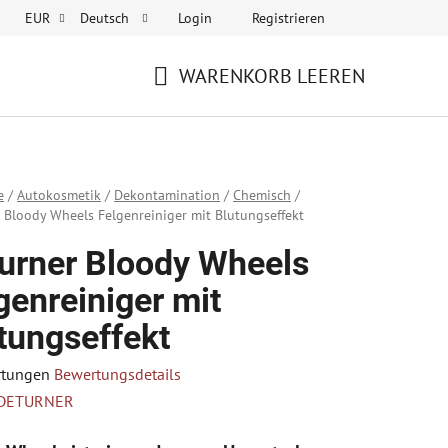
Login
Registrieren
EUR
Deutsch
WARENKORB LEEREN
WARENKORB
e
/
Autokosmetik
/
Dekontamination
/
Chemisch
/
 Bloody Wheels Felgenreiniger mit Blutungseffekt
urner Bloody Wheels
genreiniger mit
tungseffekt
rtungen
Bewertungsdetails
hnittliche
DETURNER
tbewertung