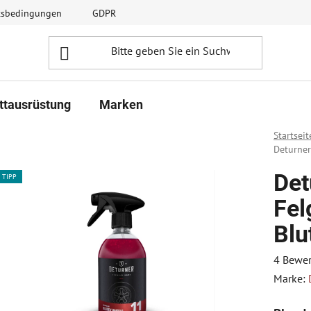
ftsbedingungen
GDPR
ttausrüstung
Marken
Startseit
Deturner
Det
TIPP
Fel
Blu
Die
4 Bewe
durchsc
Marke:
Produk