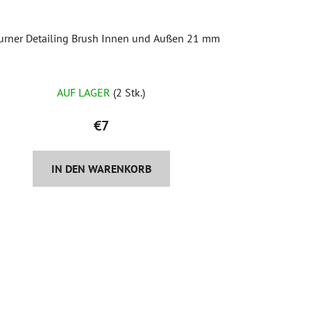
urner Detailing Brush Innen und Außen 21 mm
Die
AUF LAGER
(2 Stk.)
durchschnittliche
Produktbewertung
€7
ist
5,0
IN DEN WARENKORB
von
5
Sternen.