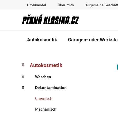
Zum
Großhandel
Über mich
Allgemeine Geschä
Inhalt
springen
Autokosmetik
Garagen- oder Werksta
S
K
Kategorien
Autokosmetik
a
überspringen
e
t
i
Waschen
e
t
g
Dekontamination
e
o
n
r
Chemisch
i
l
e
Mechanisch
e
n
i