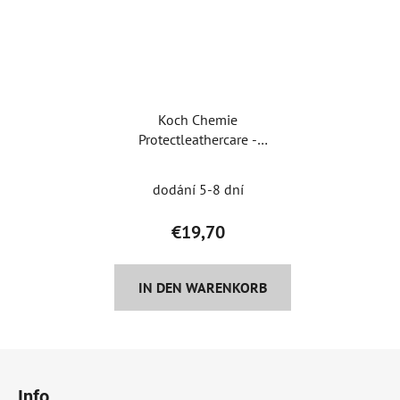
Koch Chemie
Protectleathercare -
Lederbehandlung
dodání 5-8 dní
€19,70
IN DEN WARENKORB
F
u
Info