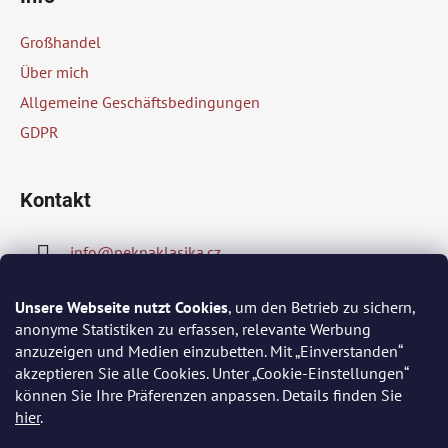
ß
z
Großhandel
e
Über mich
i
Allgemeine Geschäftsbedingungen
l
GDPR
e
Kontakt
info
@
peknaklasika.cz
778002430
Unsere Webseite nutzt Cookies
, um den Betrieb zu sichern,
anonyme Statistiken zu erfassen, relevante Werbung
anzuzeigen und Medien einzubetten. Mit „Einverstanden“
akzeptieren Sie alle Cookies. Unter „Cookie-Einstellungen“
Wir akzeptieren online-Zahlungen
können Sie Ihre Präferenzen anpassen. Details finden Sie
hier
.