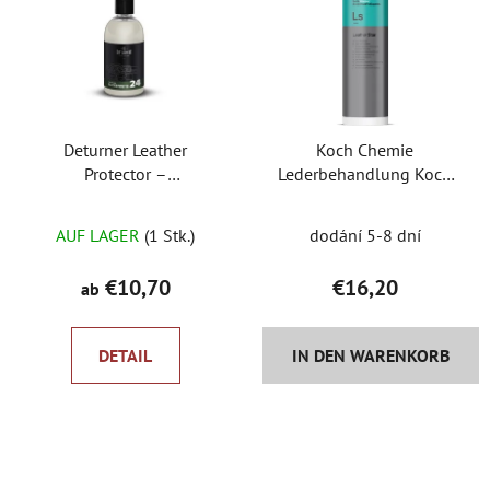
Deturner Leather
Koch Chemie
Protector –
Lederbehandlung Koch
Lederimprägnierung
Leather Star 1 l
AUF LAGER
(1 Stk.)
dodání 5-8 dní
€10,70
€16,20
ab
DETAIL
IN DEN WARENKORB