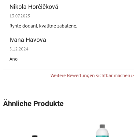
Nikola Horčičková
Die Shop-Bewertung beträgt 5 von 5 Sternen.
13.07.2025
Ryhle dodani, kvalitne zabalene.
Ivana Havova
Die Shop-Bewertung beträgt 5 von 5 Sternen.
5.12.2024
Ano
Weitere Bewertungen sichtbar machen
Ähnliche Produkte