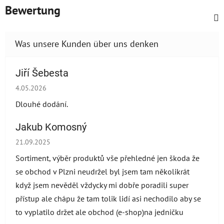
Bewertung
Jiří Šebesta
Die Shop-Bewertung beträgt 2 von 5 Sternen.
4.05.2026
Dlouhé dodání.
Jakub Komosný
Die Shop-Bewertung beträgt 5 von 5 Sternen.
21.09.2025
Sortiment, výběr produktů vše přehledné jen škoda že
se obchod v Plzni neudržel byl jsem tam několikrát
když jsem nevěděl vždycky mi dobře poradili super
přístup ale chápu že tam tolik lidí asi nechodilo aby se
to vyplatilo držet ale obchod (e-shop)na jedničku