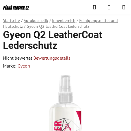
Zum
Suchen
WAREN
Inhalt
springen
Startseite
/
Autokosmetik
/
Innenbereich
/
Reinigungsmittel und
Hautschutz
/
Gyeon Q2 LeatherCoat Lederschutz
Gyeon Q2 LeatherCoat
Lederschutz
Die
Nicht bewertet
Bewertungsdetails
durchschnittliche
Marke:
Gyeon
Produktbewertung
ist
0,0
von
5
Sternen.