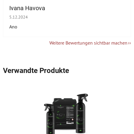
Ivana Havova
Die Shop-Bewertung beträgt 5 von 5 Sternen.
5.12.2024
Ano
Weitere Bewertungen sichtbar machen
Verwandte Produkte