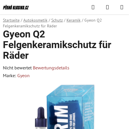
Zum
Suchen
WAREN
Inhalt
springen
Startseite
/
Autokosmetik
/
Schutz
/
Keramik
/
Gyeon Q2
Felgenkeramikschutz für Räder
Gyeon Q2
Felgenkeramikschutz für
Räder
Die
Nicht bewertet
Bewertungsdetails
durchschnittliche
Marke:
Gyeon
Produktbewertung
ist
0,0
von
5
Sternen.