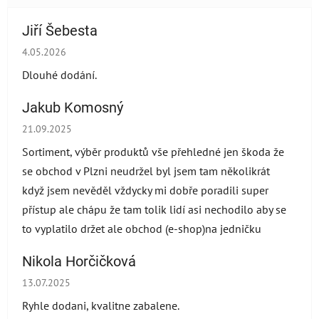
Jiří Šebesta
Die Shop-Bewertung beträgt 2 von 5 Sternen.
4.05.2026
Dlouhé dodání.
Jakub Komosný
Die Shop-Bewertung beträgt 5 von 5 Sternen.
21.09.2025
Sortiment, výběr produktů vše přehledné jen škoda že
se obchod v Plzni neudržel byl jsem tam několikrát
když jsem nevěděl vždycky mi dobře poradili super
přístup ale chápu že tam tolik lidí asi nechodilo aby se
to vyplatilo držet ale obchod (e-shop)na jedničku
Nikola Horčičková
Die Shop-Bewertung beträgt 5 von 5 Sternen.
13.07.2025
Ryhle dodani, kvalitne zabalene.