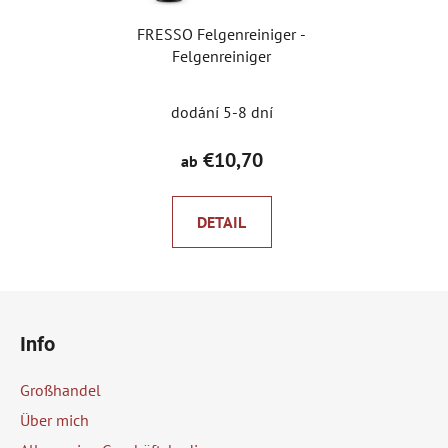
FRESSO Felgenreiniger -
Felgenreiniger
dodání 5-8 dní
€10,70
ab
DETAIL
F
u
Info
ß
z
Großhandel
e
Über mich
i