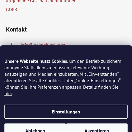
Allgemeine Geschäftsbedingungen
l
GDPR
e
Kontakt
info
@
peknaklasika.cz
778002430
Unsere Webseite nutzt Cookies
, um den Betrieb zu sichern,
anonyme Statistiken zu erfassen, relevante Werbung
anzuzeigen und Medien einzubetten. Mit „Einverstanden“
akzeptieren Sie alle Cookies. Unter „Cookie-Einstellungen“
Wir akzeptieren online-Zahlungen
können Sie Ihre Präferenzen anpassen. Details finden Sie
hier
.
Einstellungen
Erstellt von Shoptet
Ablehnen
Akzeptieren
Copyright 2026
PĚKNÁ KLASIKA
. Alle Rechte vorbehalten.