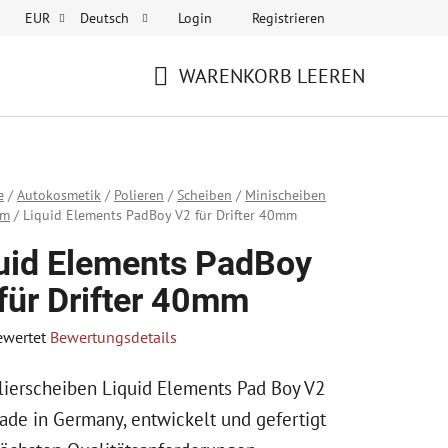
Login
Registrieren
EUR
Deutsch
WARENKORB LEEREN
WARENKORB
e
/
Autokosmetik
/
Polieren
/
Scheiben
/
Minischeiben
mm
/
Liquid Elements PadBoy V2 für Drifter 40mm
uid Elements PadBoy
für Drifter 40mm
ewertet
Bewertungsdetails
hnittliche
lierscheiben Liquid Elements Pad Boy V2
tbewertung
ade in Germany, entwickelt und gefertigt