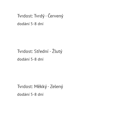
Tvrdost: Tvrdý - Červený
dodání 5-8 dní
Tvrdost: Střední - Žlutý
dodání 5-8 dní
Tvrdost: Měkký - Zelený
dodání 5-8 dní