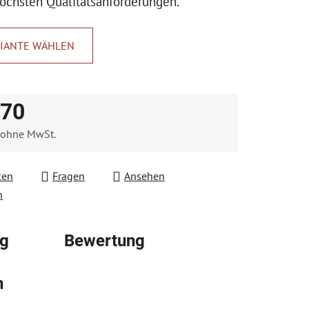
öchsten Qualitätsanforderungen.
IANTE WÄHLEN
.
,70
 ohne MwSt.
fspreis:
ken
Fragen
Ansehen
n
ng
Bewertung
n