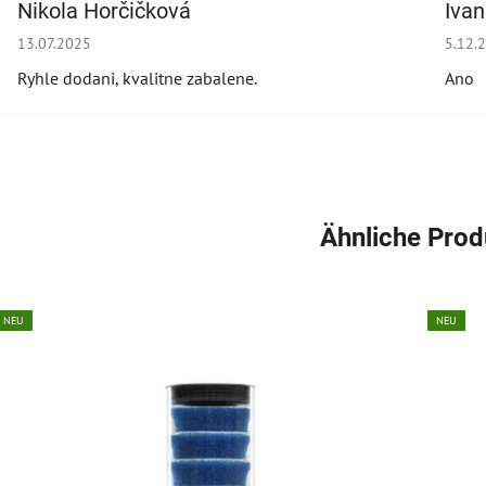
Nikola Horčičková
Iva
Die Shop-Bewertung beträgt 5 von 5 Sternen.
Die S
13.07.2025
5.12.
Ryhle dodani, kvalitne zabalene.
Ano
Ähnliche Prod
NEU
NEU