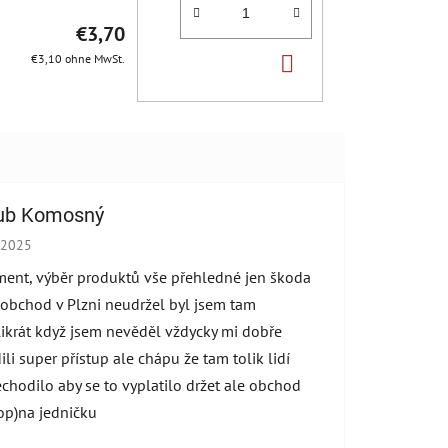
€3,70
IN
€3,10 ohne MwSt.
DEN
WARENKORB
ub Komosný
hop-Bewertung beträgt 5 von 5 Sternen.
.2025
ment, výběr produktů vše přehledné jen škoda
 obchod v Plzni neudržel byl jsem tam
ikrát když jsem nevěděl vždycky mi dobře
ili super přístup ale chápu že tam tolik lidí
echodilo aby se to vyplatilo držet ale obchod
op)na jedničku