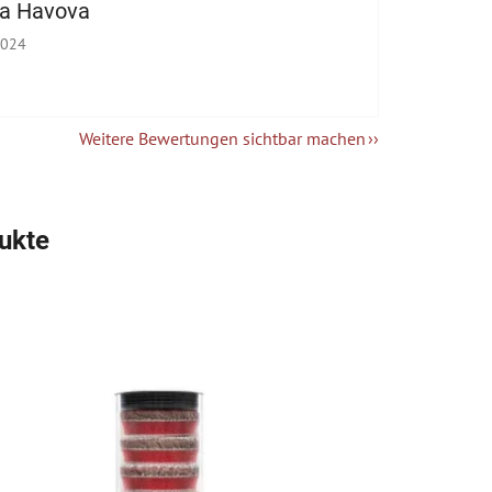
na Havova
hop-Bewertung beträgt 5 von 5 Sternen.
2024
Weitere Bewertungen sichtbar machen
ukte