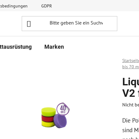
ftsbedingungen
GDPR
ttausrüstung
Marken
Startseit
bis 70 
Liq
V2 
Die
Nicht b
durchsc
Die Po
Produk
ist
sind M
0,0