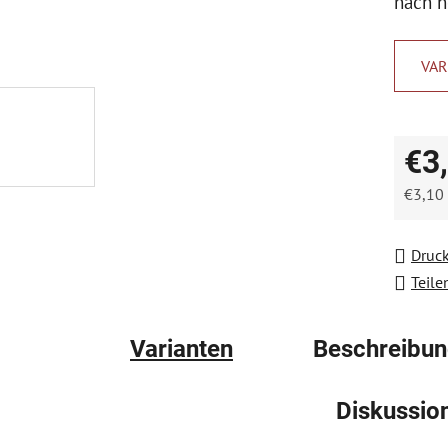
nach h
von
5
VAR
Sternen
€3
€3,10
Verkau
Druc
Teile
Varianten
Beschreibu
Diskussio