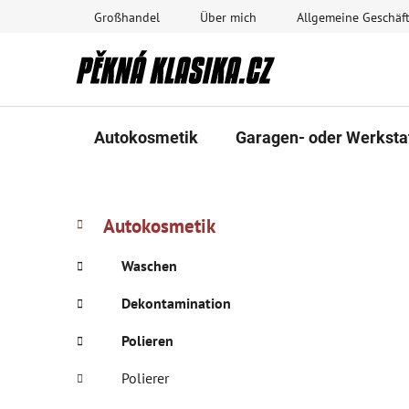
Zum
Großhandel
Über mich
Allgemeine Geschä
Inhalt
springen
Autokosmetik
Garagen- oder Werksta
S
K
Kategorien
Autokosmetik
a
überspringen
e
t
i
Waschen
e
t
g
Dekontamination
e
o
n
r
Polieren
i
l
e
Polierer
e
n
i