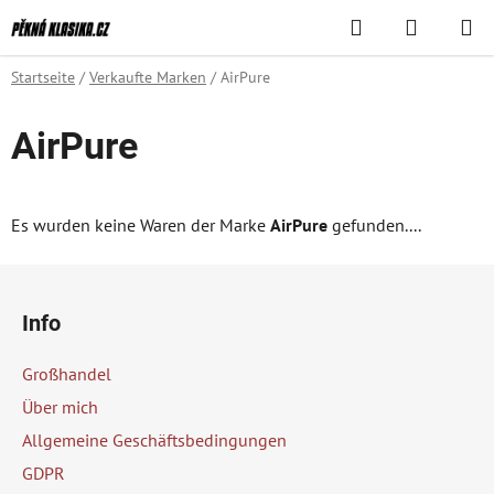
Zum
Suchen
WAREN
Inhalt
springen
Startseite
/
Verkaufte Marken
/
AirPure
AirPure
Es wurden keine Waren der Marke
AirPure
gefunden....
F
u
Info
ß
z
Großhandel
e
Über mich
i
Allgemeine Geschäftsbedingungen
l
GDPR
e