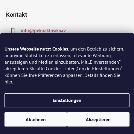
Kontakt
info
@
peknaklasika.cz
778002430
Unsere Webseite nutzt Cookies
, um den Betrieb zu sichern,
anonyme Statistiken zu erfassen, relevante Werbung
anzuzeigen und Medien einzubetten. Mit „Einverstanden“
akzeptieren Sie alle Cookies. Unter „Cookie-Einstellungen“
Wir akzeptieren online-Zahlungen
können Sie Ihre Präferenzen anpassen. Details finden Sie
hier
.
Einstellungen
Erstellt von Shoptet
Copyright 2026
PĚKNÁ KLASIKA
. Alle Rechte vorbehalten.
Ablehnen
Akzeptieren
Cookie-Einstellungen ändern