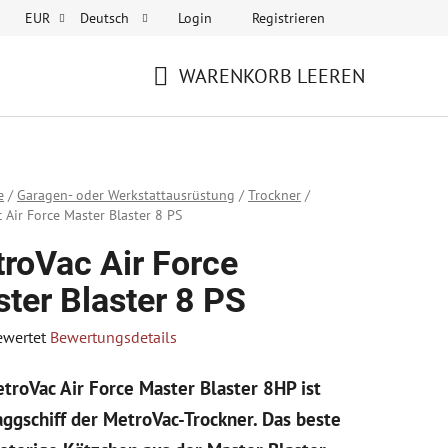
Login
Registrieren
EUR
Deutsch
WARENKORB LEEREN
WARENKORB
e
/
Garagen- oder Werkstattausrüstung
/
Trockner
/
 Air Force Master Blaster 8 PS
roVac Air Force
ter Blaster 8 PS
ewertet
Bewertungsdetails
hnittliche
troVac Air Force Master Blaster 8HP ist
tbewertung
aggschiff der MetroVac-Trockner. Das beste