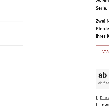
zweimo
von
Serie.
5
Sternen
Zwei M
Pferde
Ihres 
VAR
ab
ab
€4
Verkau
Druc
Teile