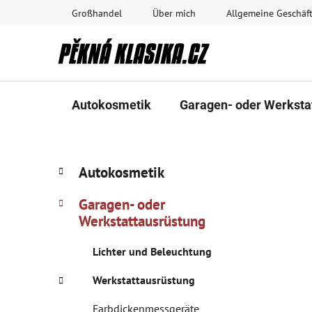
Zum
Großhandel
Über mich
Allgemeine Geschä
Inhalt
springen
Autokosmetik
Garagen- oder Werksta
S
K
Kategorien
Autokosmetik
a
überspringen
e
t
i
Garagen- oder
e
t
Werkstattausrüstung
g
e
o
Lichter und Beleuchtung
n
r
i
l
Werkstattausrüstung
e
e
n
i
Farbdickenmessgeräte