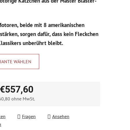
torige Kätzchen aus der Master Blaster-
.
otoren, beide mit 8 amerikanischen
stärken, sorgen dafür, dass kein Fleckchen
Klassikers unberührt bleibt.
IANTE WÄHLEN
€557,60
60,80
ohne MwSt.
fspreis:
ken
Fragen
Ansehen
n