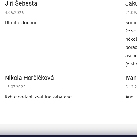
Jiří Šebesta
Jak
Die Shop-Bewertung beträgt 2 von 5 Sternen.
Die S
4.05.2026
21.09
Dlouhé dodání.
Sorti
že se
někol
porad
asi n
(e-sh
Nikola Horčičková
Iva
Die Shop-Bewertung beträgt 5 von 5 Sternen.
Die S
13.07.2025
5.12.
Ryhle dodani, kvalitne zabalene.
Ano