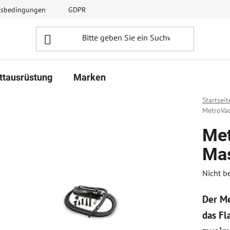
ftsbedingungen
GDPR
ttausrüstung
Marken
Startseit
MetroVac
Met
Mas
Die
Nicht b
durchsc
Der Me
Produk
ist
das Fl
0,0