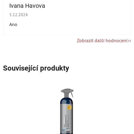
Ivana Havova
Hodnocení obchodu je 5 z 5 hvězdiček.
5.12.2024
Ano
Zobrazit další hodnocení
Související produkty