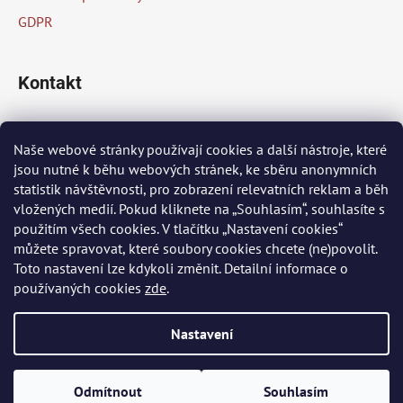
GDPR
Kontakt
info
@
peknaklasika.cz
Naše webové stránky používají cookies a další nástroje, které
jsou nutné k běhu webových stránek, ke sběru anonymních
+420 778 002 430
statistik návštěvnosti, pro zobrazení relevatních reklam a běh
vložených medií. Pokud kliknete na „Souhlasím“, souhlasíte s
použitím všech cookies. V tlačítku „Nastavení cookies“
Přijímáme online platby
můžete spravovat, které soubory cookies chcete (ne)povolit.
Toto nastavení lze kdykoli změnit. Detailní informace o
používaných cookies
zde
.
Nastavení
Vytvořil Shoptet
Odmítnout
Souhlasím
Copyright 2026
PĚKNÁ KLASIKA
. Všechna práva vyhrazena.