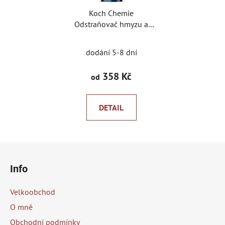
Koch Chemie
Odstraňovač hmyzu a
nečistot Koch
Insectdirtremover 750 ml
dodání 5-8 dní
s rozprašov
358 Kč
od
DETAIL
Z
á
Info
p
a
Velkoobchod
t
O mně
í
Obchodní podmínky