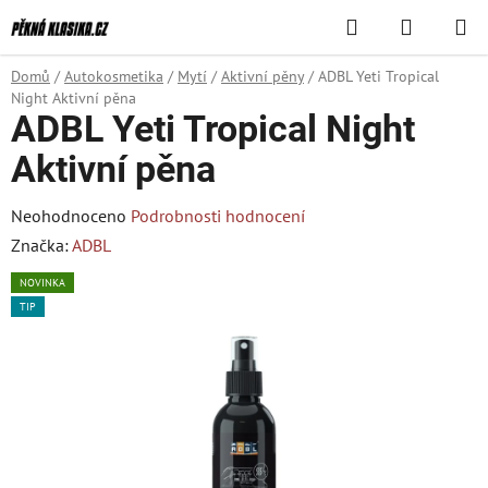
Přejít
Hledat
NÁKUPN
na
KOŠÍK
obsah
Domů
/
Autokosmetika
/
Mytí
/
Aktivní pěny
/
ADBL Yeti Tropical
Night Aktivní pěna
ADBL Yeti Tropical Night
Aktivní pěna
Průměrné
Neohodnoceno
Podrobnosti hodnocení
hodnocení
Značka:
ADBL
produktu
NOVINKA
je
TIP
0,0
z
5
hvězdiček.