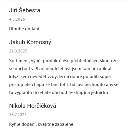
Jiří Šebesta
Hodnocení obchodu je 2 z 5 hvězdiček.
4.5.2026
Dlouhé dodání.
Jakub Komosný
Hodnocení obchodu je 5 z 5 hvězdiček.
21.9.2025
Sortiment, výběr produktů vše přehledné jen škoda že
se obchod v Plzni neudržel byl jsem tam několikrát
když jsem nevěděl vždycky mi dobře poradili super
přístup ale chápu že tam tolik lidí asi nechodilo aby se
to vyplatilo držet ale obchod (e-shop)na jedničku
Nikola Horčičková
Hodnocení obchodu je 5 z 5 hvězdiček.
13.7.2025
Ryhle dodani, kvalitne zabalene.