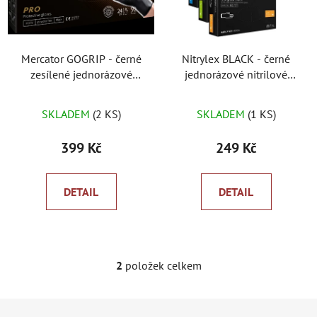
s
r
p
o
r
d
Mercator GOGRIP - černé
Nitrylex BLACK - černé
o
u
zesílené jednorázové
jednorázové nitrilové
d
k
rukavice
rukavice
u
t
SKLADEM
(2 KS)
SKLADEM
(1 KS)
k
ů
t
399 Kč
249 Kč
ů
DETAIL
DETAIL
2
položek celkem
O
v
l
Z