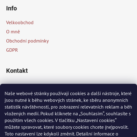
á
á
d
Info
p
a
a
c
Velkoobchod
t
í
O mně
p
í
Obchodní podmínky
r
v
GDPR
k
y
v
Kontakt
ý
p
info
@
peknaklasika.cz
i
Naše webové stránky používají cookies a další nástroje, které
s
jsou nutné k běhu webových stránek, ke sběru anonymních
+420 778 002 430
u
statistik návštěvnosti, pro zobrazení relevatních reklam a běh
vložených medií. Pokud kliknete na „Souhlasím“, souhlasíte s
použitím všech cookies. V tlačítku „Nastavení cookies“
Přijímáme online platby
můžete spravovat, které soubory cookies chcete (ne)povolit.
Toto nastavení lze kdykoli změnit. Detailní informace o