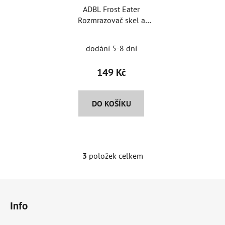
ADBL Frost Eater
Rozmrazovač skel a
zámků
dodání 5-8 dní
149 Kč
DO KOŠÍKU
3
položek celkem
O
v
l
Z
á
á
d
Info
p
a
a