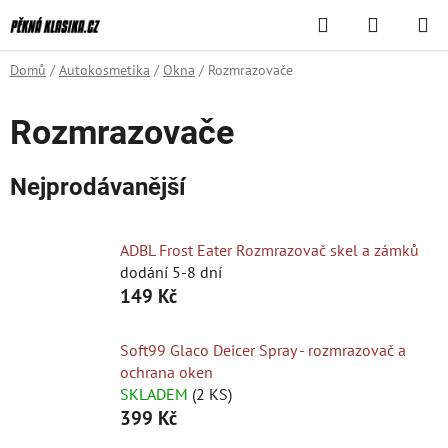
Přejít
Hledat
NÁKUPN
na
KOŠÍK
obsah
Domů
/
Autokosmetika
/
Okna
/
Rozmrazovače
Rozmrazovače
Nejprodávanější
ADBL Frost Eater Rozmrazovač skel a zámků
dodání 5-8 dní
149 Kč
Soft99 Glaco Deicer Spray - rozmrazovač a
ochrana oken
SKLADEM
(2 KS)
399 Kč