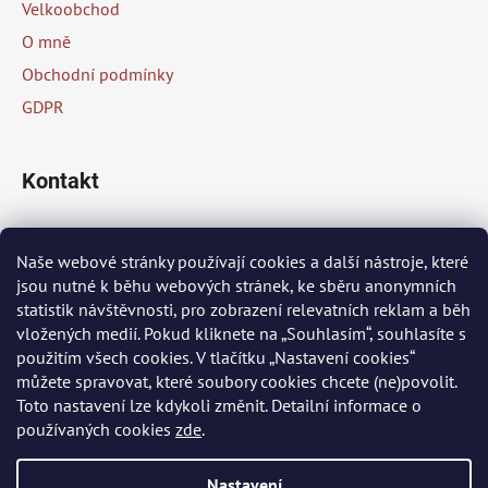
c
Velkoobchod
t
í
O mně
p
í
Obchodní podmínky
r
v
GDPR
k
y
v
Kontakt
ý
p
info
@
peknaklasika.cz
i
Naše webové stránky používají cookies a další nástroje, které
s
jsou nutné k běhu webových stránek, ke sběru anonymních
+420 778 002 430
u
statistik návštěvnosti, pro zobrazení relevatních reklam a běh
vložených medií. Pokud kliknete na „Souhlasím“, souhlasíte s
použitím všech cookies. V tlačítku „Nastavení cookies“
Přijímáme online platby
můžete spravovat, které soubory cookies chcete (ne)povolit.
Toto nastavení lze kdykoli změnit. Detailní informace o
používaných cookies
zde
.
Nastavení