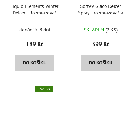
t
Liquid Elements Winter
Soft99 Glaco Deicer
o
ů
Deicer - Rozmrazovač
Spray - rozmrazovač a
d
oken a zámků
ochrana oken
u
Průměrné
dodání 5-8 dní
SKLADEM
(2 KS)
k
hodnocení
t
produktu
189 Kč
399 Kč
ů
je
5,0
DO KOŠÍKU
DO KOŠÍKU
z
5
hvězdiček.
NOVINKA