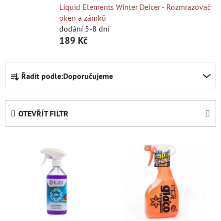
Liquid Elements Winter Deicer - Rozmrazovač
oken a zámků
dodání 5-8 dní
189 Kč
Ř
Řadit podle:
Doporučujeme
a
z
e
OTEVŘÍT FILTR
n
í
V
p
ý
r
p
o
i
d
s
u
p
k
r