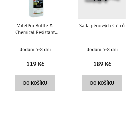
s
r
p
o
r
d
ValetPro Bottle &
Sada pěnových štětců
o
u
Chemical Resistant
d
k
Trigger mixovací láhev s
u
t
postřikovačem
dodání 5-8 dní
dodání 5-8 dní
k
ů
t
119 Kč
189 Kč
ů
DO KOŠÍKU
DO KOŠÍKU