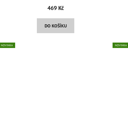
produktu
469 Kč
je
5,0
DO KOŠÍKU
z
5
hvězdiček.
NOVINKA
NOVINKA