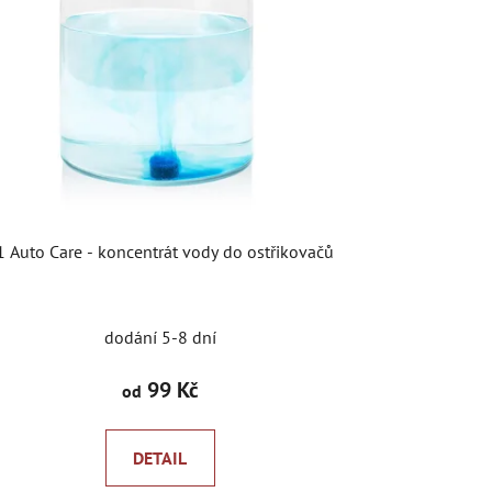
r
o
d
u
k
t
ů
1 Auto Care - koncentrát vody do ostřikovačů
dodání 5-8 dní
99 Kč
od
DETAIL