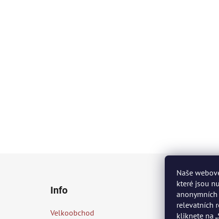
Z
Naše webové 
á
které jsou n
Info
p
anonymních s
relevatních 
a
Velkoobchod
kliknete na 