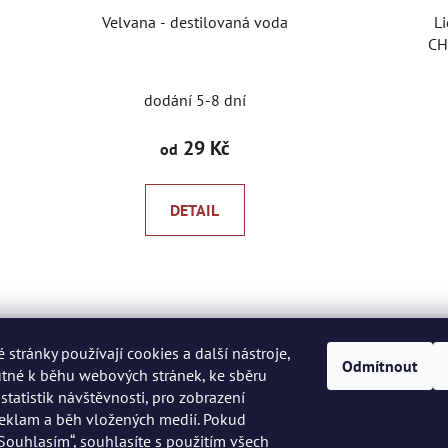
Velvana - destilovaná voda
L
CH
dodání 5-8 dní
29 Kč
od
DETAIL
O
v
l
stránky používají cookies a další nástroje,
á
Odmítnout
utné k běhu webových stránek, ke sběru
d
Kontakt
tatistik návštěvnosti, pro zobrazení
a
reklam a běh vložených medií. Pokud
c
„Souhlasím“, souhlasíte s použitím všech
info
@
peknaklasika.cz
í