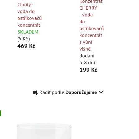
Konzentrat
Clarity -
CHERRY
voda do
- voda
ostřikovačů
do
koncentrát
ostřikovačů
SKLADEM
koncentrát
(5 KS)
s vůní
469 Kč
višně
dodání
5-8 dní
199 Kč
Ř
Řadit podle:
Doporučujeme
a
z
e
n
í
p