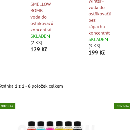
Winter -
SMELLOW
voda do
BOMB -
ostřikovačů
voda do
bez
ostřikovačů
zápachu
koncentrát
koncentrát
SKLADEM
SKLADEM
(2 KS)
(3 KS)
129 Kč
199 Kč
Stránka
1
z
1
-
6
položek celkem
V
NOVINKA
NOVINKA
ý
p