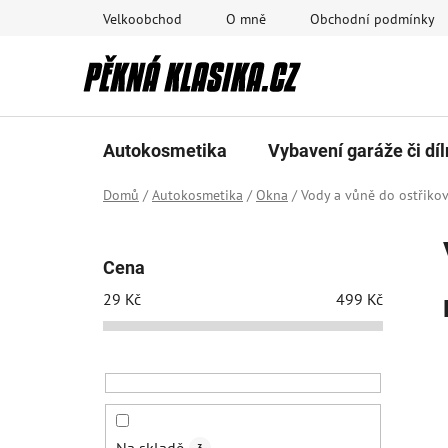
Přejít
Velkoobchod
O mně
Obchodní podmínky
na
obsah
Autokosmetika
Vybavení garáže či díl
Domů
/
Autokosmetika
/
Okna
/
Vody a vůně do ostřiko
P
o
Cena
s
29
Kč
499
Kč
t
r
a
n
n
í
3