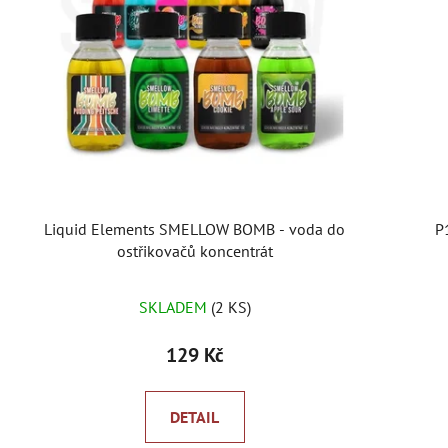
s
p
r
o
d
u
k
t
ů
Liquid Elements SMELLOW BOMB - voda do
P
ostřikovačů koncentrát
SKLADEM
(2 KS)
129 Kč
DETAIL