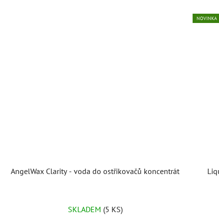
NOVINKA
AngelWax Clarity - voda do ostřikovačů koncentrát
Liq
Průměrné
SKLADEM
(5 KS)
hodnocení