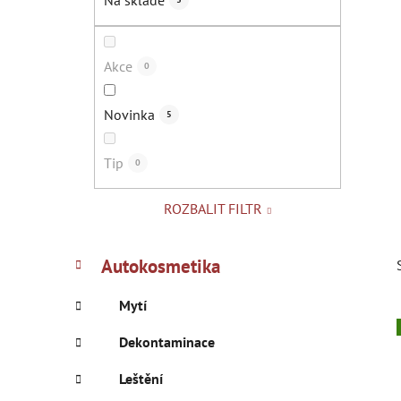
Na skladě
p
a
n
Akce
0
e
l
Novinka
5
Tip
0
ROZBALIT FILTR
K
Přeskočit
Autokosmetika
a
kategorie
t
Mytí
e
g
Dekontaminace
o
r
Leštění
i
i