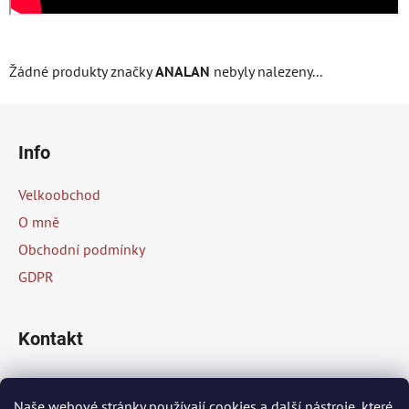
Žádné produkty značky
ANALAN
nebyly nalezeny...
Z
á
Info
p
a
Velkoobchod
t
O mně
í
Obchodní podmínky
GDPR
Kontakt
info
@
peknaklasika.cz
Naše webové stránky používají cookies a další nástroje, které