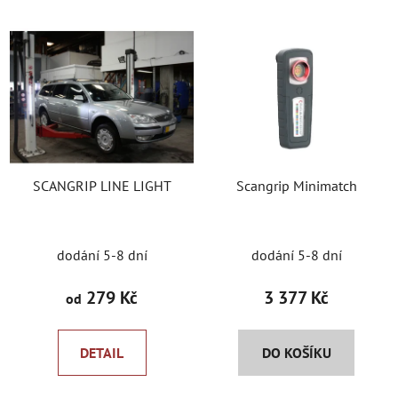
z
V
e
ý
n
p
í
i
p
s
r
p
o
r
d
SCANGRIP LINE LIGHT
Scangrip Minimatch
o
u
d
k
u
t
dodání 5-8 dní
dodání 5-8 dní
k
ů
t
279 Kč
3 377 Kč
od
ů
DETAIL
DO KOŠÍKU