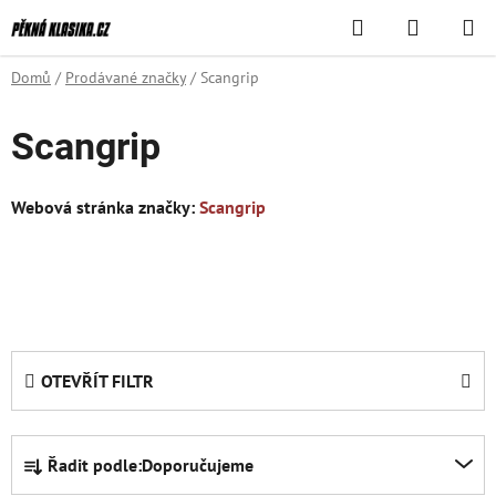
Přejít
Hledat
NÁKUPN
na
KOŠÍK
obsah
Domů
/
Prodávané značky
/
Scangrip
Scangrip
Webová stránka značky:
Scangrip
OTEVŘÍT FILTR
Ř
Řadit podle:
Doporučujeme
a