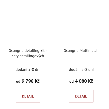
Scangrip detailing kit -
Scangrip Multimatch
sety detailingových
světel v praktických
brašnách
dodání 5-8 dní
dodání 5-8 dní
9 798 Kč
4 080 Kč
od
od
DETAIL
DETAIL