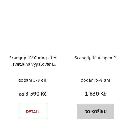
Scangrip UV Curing - UV
Scangrip Matchpen R
světla na vypalování
keramických ochran
dodání 5-8 dní
dodání 5-8 dní
3 590 Kč
1 630 Kč
od
DETAIL
DO KOŠÍKU