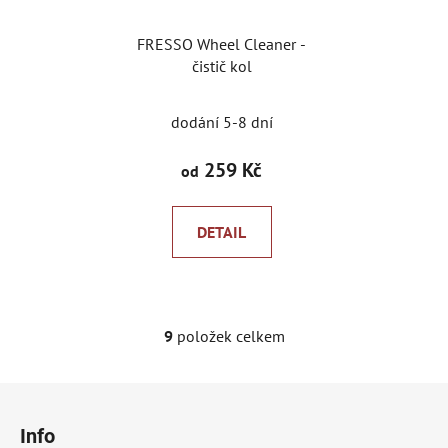
FRESSO Wheel Cleaner -
čistič kol
dodání 5-8 dní
259 Kč
od
DETAIL
9
položek celkem
O
v
l
Z
á
á
d
Info
p