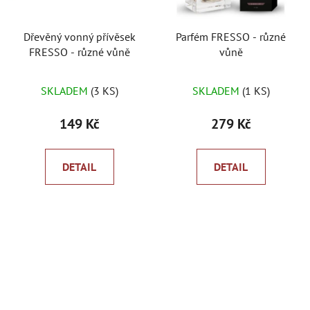
p
o
r
d
Dřevěný vonný přívěsek
Parfém FRESSO - různé
o
u
FRESSO - různé vůně
vůně
d
k
u
t
Průměrné
SKLADEM
(3 KS)
SKLADEM
(1 KS)
k
ů
hodnocení
t
produktu
149 Kč
279 Kč
ů
je
5,0
DETAIL
DETAIL
z
5
hvězdiček.