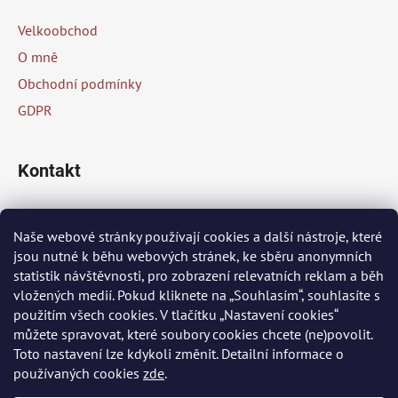
a
a
c
Velkoobchod
t
í
O mně
p
í
Obchodní podmínky
r
v
GDPR
k
y
v
Kontakt
ý
p
info
@
peknaklasika.cz
i
Naše webové stránky používají cookies a další nástroje, které
s
jsou nutné k běhu webových stránek, ke sběru anonymních
+420 778 002 430
u
statistik návštěvnosti, pro zobrazení relevatních reklam a běh
vložených medií. Pokud kliknete na „Souhlasím“, souhlasíte s
použitím všech cookies. V tlačítku „Nastavení cookies“
Přijímáme online platby
můžete spravovat, které soubory cookies chcete (ne)povolit.
Toto nastavení lze kdykoli změnit. Detailní informace o
používaných cookies
zde
.