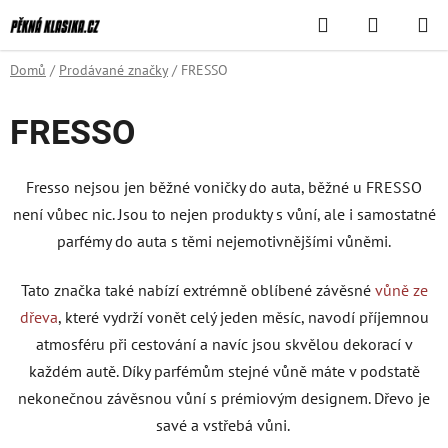
Přejít
Hledat
NÁKUPN
na
KOŠÍK
obsah
Domů
/
Prodávané značky
/
FRESSO
FRESSO
Fresso nejsou jen běžné voničky do auta, běžné u FRESSO
není vůbec nic. Jsou to nejen produkty s vůní, ale i samostatné
parfémy do auta s těmi nejemotivnějšími vůněmi.
Tato značka také nabízí extrémně oblíbené závěsné
vůně ze
dřeva
, které vydrží vonět celý jeden měsíc, navodí příjemnou
atmosféru při cestování a navíc jsou skvělou dekorací v
každém autě. Díky parfémům stejné vůně máte v podstatě
nekonečnou závěsnou vůní s prémiovým designem. Dřevo je
savé a vstřebá vůni.