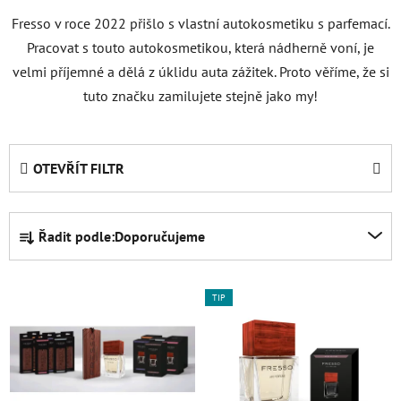
Fresso v roce 2022 přišlo s vlastní autokosmetiku s parfemací.
Pracovat s touto autokosmetikou, která nádherně voní, je
velmi příjemné a dělá z úklidu auta zážitek. Proto věříme, že si
tuto značku zamilujete stejně jako my!
OTEVŘÍT FILTR
Ř
Řadit podle:
Doporučujeme
a
z
V
e
TIP
ý
n
p
í
i
p
s
r