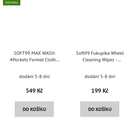
NOVINKA
SOFT99 MAX WASH
Soft99 Fukupika Wheel
4Pockets Format Cloth -
Cleaning Wipes -
inovativní sušící ručník s
ubrousky na čistění kol -
kapsami
10ks
dodání 5-8 dní
dodání 5-8 dní
549 Kč
199 Kč
DO KOŠÍKU
DO KOŠÍKU