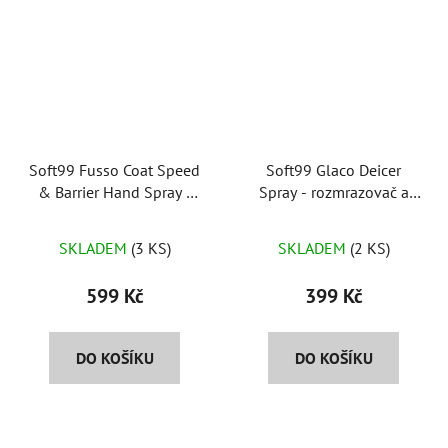
Soft99 Fusso Coat Speed
Soft99 Glaco Deicer
& Barrier Hand Spray -
Spray - rozmrazovač a
rychlý vosk
ochrana oken
SKLADEM
(3 KS)
SKLADEM
(2 KS)
599 Kč
399 Kč
DO KOŠÍKU
DO KOŠÍKU