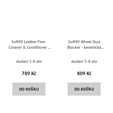
Soft99 Leather Fine-
Soft99 Wheel Dust
Cleaner & Conditioner -
Blocker - keramická
čistič a kondicionér
ochrana kol
dodání 5-8 dní
dodání 5-8 dní
789 Kč
809 Kč
DO KOŠÍKU
DO KOŠÍKU