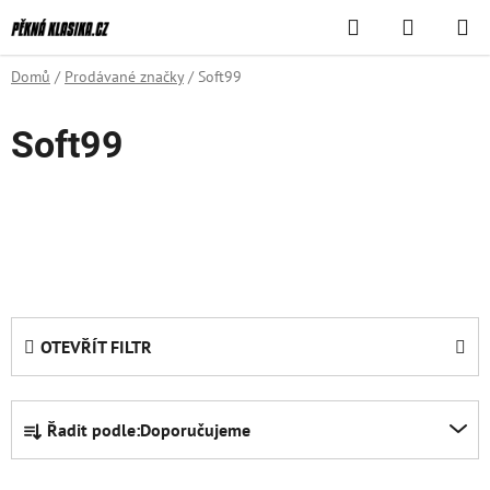
Přejít
Hledat
NÁKUPN
na
KOŠÍK
obsah
Domů
/
Prodávané značky
/
Soft99
Soft99
OTEVŘÍT FILTR
Ř
Řadit podle:
Doporučujeme
a
z