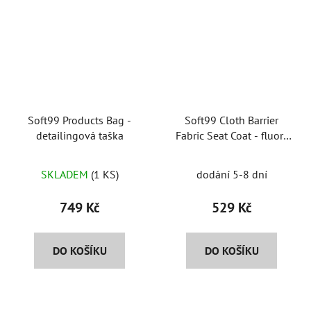
Soft99 Products Bag -
Soft99 Cloth Barrier
detailingová taška
Fabric Seat Coat - fluor-
polymerová ochrana na
čalounení
SKLADEM
(1 KS)
dodání 5-8 dní
749 Kč
529 Kč
DO KOŠÍKU
DO KOŠÍKU