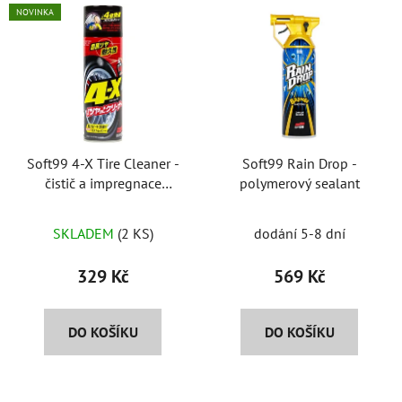
V
e
NOVINKA
ý
n
p
í
i
p
s
r
p
o
r
d
Soft99 4-X Tire Cleaner -
Soft99 Rain Drop -
o
u
čistič a impregnace
polymerový sealant
d
k
pneumatik
u
t
SKLADEM
(2 KS)
dodání 5-8 dní
k
ů
t
329 Kč
569 Kč
ů
DO KOŠÍKU
DO KOŠÍKU