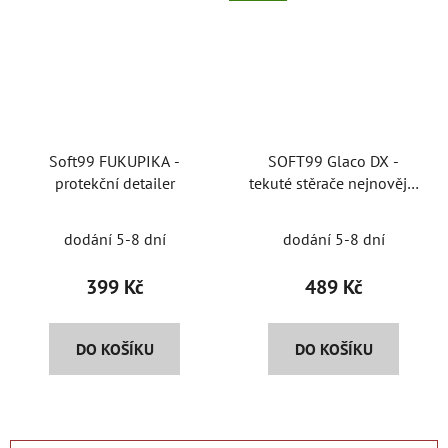
Soft99 FUKUPIKA -
SOFT99 Glaco DX -
protekční detailer
tekuté stěrače nejnovější
generace
dodání 5-8 dní
dodání 5-8 dní
399 Kč
489 Kč
DO KOŠÍKU
DO KOŠÍKU