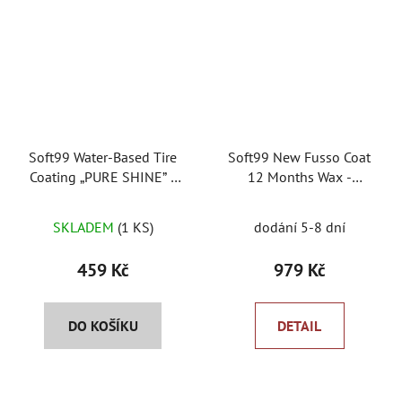
Soft99 Water-Based Tire
Soft99 New Fusso Coat
Coating „PURE SHINE” -
12 Months Wax -
ochrana pneumatik s
syntentický vosk
Průměrné
leskem
SKLADEM
(1 KS)
dodání 5-8 dní
hodnocení
produktu
459 Kč
979 Kč
je
5,0
DO KOŠÍKU
DETAIL
z
5
hvězdiček.