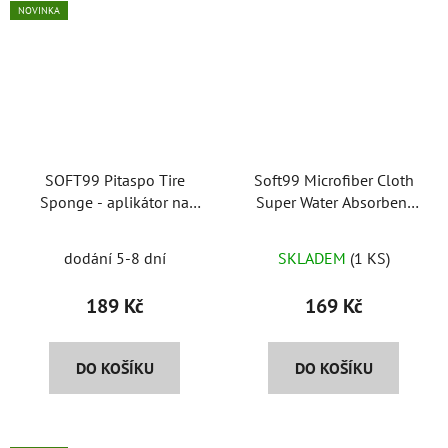
NOVINKA
SOFT99 Pitaspo Tire
Soft99 Microfiber Cloth
Sponge - aplikátor na
Super Water Absorbent
pneumatiky 2ks
Regular Size - sušící
utěrka
dodání 5-8 dní
SKLADEM
(1 KS)
189 Kč
169 Kč
DO KOŠÍKU
DO KOŠÍKU