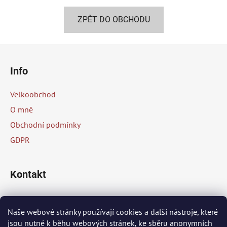
ZPĚT DO OBCHODU
Z
á
Info
p
a
Velkoobchod
t
O mně
í
Obchodní podmínky
GDPR
Kontakt
info
@
peknaklasika.cz
Naše webové stránky používají cookies a další nástroje, které
jsou nutné k běhu webových stránek, ke sběru anonymních
+420 778 002 430