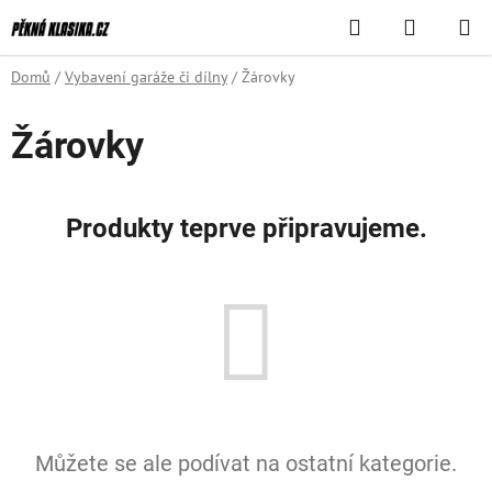
Přejít
Hledat
NÁKUPN
na
KOŠÍK
obsah
Domů
/
Vybavení garáže či dílny
/
Žárovky
Žárovky
Produkty teprve připravujeme.
Můžete se ale podívat na ostatní kategorie.