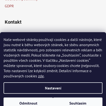
GDPR
Kontakt
info
@
peknaklasika.cz
Naše webové stránky používají cookies a další nástroje, které
jsou nutné k běhu webových stránek, ke sběru anonymních
+420 778 002 430
statistik návštěvnosti, pro zobrazení relevatních reklam a běh
vložených medií. Pokud kliknete na „Souhlasím“, souhlasíte s
použitím všech cookies. V tlačítku „Nastavení cookies“
Přijímáme online platby
můžete spravovat, které soubory cookies chcete (ne)povolit.
Toto nastavení lze kdykoli změnit. Detailní informace o
používaných cookies
zde
.
Nastavení
Vytvořil Shoptet
Odmítnout
Souhlasím
Copyright 2026
PĚKNÁ KLASIKA
. Všechna práva vyhrazena.