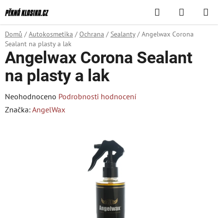
Přejít
Hledat
NÁKUPN
na
KOŠÍK
obsah
Domů
/
Autokosmetika
/
Ochrana
/
Sealanty
/
Angelwax Corona
Sealant na plasty a lak
Angelwax Corona Sealant
na plasty a lak
Průměrné
Neohodnoceno
Podrobnosti hodnocení
hodnocení
Značka:
AngelWax
produktu
je
0,0
z
5
hvězdiček.