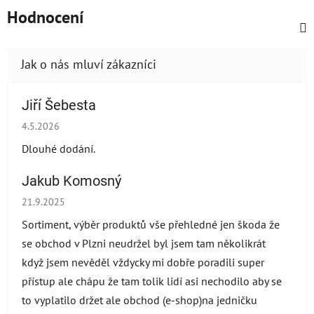
Hodnocení
Jiří Šebesta
Hodnocení obchodu je 2 z 5 hvězdiček.
4.5.2026
Dlouhé dodání.
Jakub Komosný
Hodnocení obchodu je 5 z 5 hvězdiček.
21.9.2025
Sortiment, výběr produktů vše přehledné jen škoda že
se obchod v Plzni neudržel byl jsem tam několikrát
když jsem nevěděl vždycky mi dobře poradili super
přístup ale chápu že tam tolik lidí asi nechodilo aby se
to vyplatilo držet ale obchod (e-shop)na jedničku