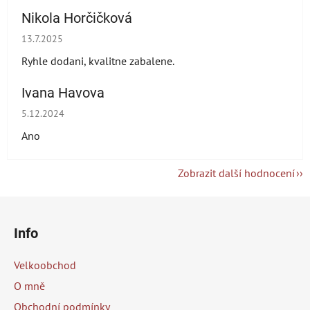
Nikola Horčičková
Hodnocení obchodu je 5 z 5 hvězdiček.
13.7.2025
Ryhle dodani, kvalitne zabalene.
Ivana Havova
Hodnocení obchodu je 5 z 5 hvězdiček.
5.12.2024
Ano
Zobrazit další hodnocení
Z
á
Info
p
a
Velkoobchod
t
O mně
í
Obchodní podmínky