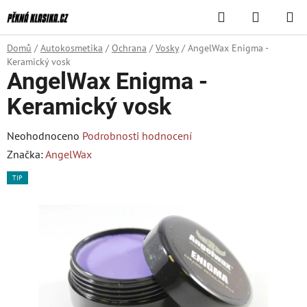
Přejít
Hledat
NÁKUPN
na
KOŠÍK
obsah
Domů
/
Autokosmetika
/
Ochrana
/
Vosky
/
AngelWax Enigma -
Keramický vosk
AngelWax Enigma -
Keramický vosk
Průměrné
Neohodnoceno
Podrobnosti hodnocení
hodnocení
Značka:
AngelWax
produktu
TIP
je
0,0
z
5
hvězdiček.