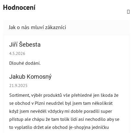
Hodnocení
Jiří Šebesta
Hodnocení obchodu je 2 z 5 hvězdiček.
4.5.2026
Dlouhé dodání.
Jakub Komosný
Hodnocení obchodu je 5 z 5 hvězdiček.
21.9.2025
Sortiment, výběr produktů vše přehledné jen škoda že
se obchod v Plzni neudržel byl jsem tam několikrát
když jsem nevěděl vždycky mi dobře poradili super
přístup ale chápu že tam tolik lidí asi nechodilo aby se
to vyplatilo držet ale obchod (e-shop)na jedničku