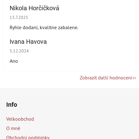
Nikola Horčičková
Hodnocení obchodu je 5 z 5 hvězdiček.
13.7.2025
Ryhle dodani, kvalitne zabalene.
Ivana Havova
Hodnocení obchodu je 5 z 5 hvězdiček.
5.12.2024
Ano
Zobrazit další hodnocení
Z
á
Info
p
a
Velkoobchod
t
O mně
í
Obchodní podmínky