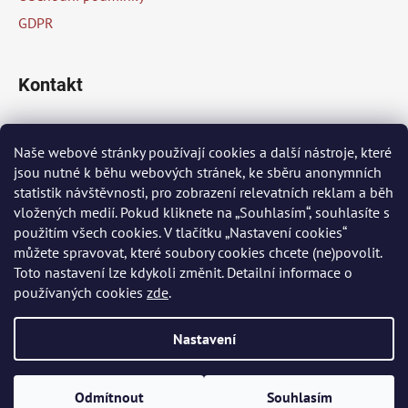
GDPR
Kontakt
info
@
peknaklasika.cz
Naše webové stránky používají cookies a další nástroje, které
jsou nutné k běhu webových stránek, ke sběru anonymních
+420 778 002 430
statistik návštěvnosti, pro zobrazení relevatních reklam a běh
vložených medií. Pokud kliknete na „Souhlasím“, souhlasíte s
použitím všech cookies. V tlačítku „Nastavení cookies“
Přijímáme online platby
můžete spravovat, které soubory cookies chcete (ne)povolit.
Toto nastavení lze kdykoli změnit. Detailní informace o
používaných cookies
zde
.
Nastavení
Vytvořil Shoptet
Odmítnout
Souhlasím
Copyright 2026
PĚKNÁ KLASIKA
. Všechna práva vyhrazena.