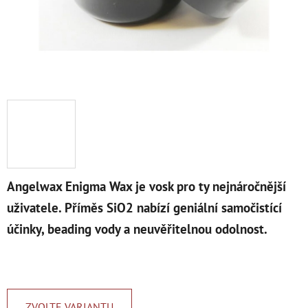
Angelwax Enigma Wax je vosk pro ty nejnáročnější
uživatele. Příměs SiO2 nabízí geniální samočistící
účinky, beading vody a neuvěřitelnou odolnost.
ZVOLTE VARIANTU