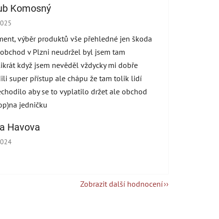
ub Komosný
cení obchodu je 5 z 5 hvězdiček.
2025
ment, výběr produktů vše přehledné jen škoda
 obchod v Plzni neudržel byl jsem tam
ikrát když jsem nevěděl vždycky mi dobře
ili super přístup ale chápu že tam tolik lidí
echodilo aby se to vyplatilo držet ale obchod
op)na jedničku
na Havova
cení obchodu je 5 z 5 hvězdiček.
2024
Zobrazit další hodnocení