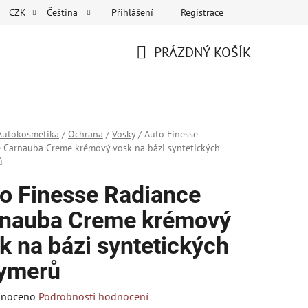
Přihlášení
Registrace
CZK
Čeština
PRÁZDNÝ KOŠÍK
NÁKUPNÍ
KOŠÍK
Autokosmetika
/
Ochrana
/
Vosky
/
Auto Finesse
 Carnauba Creme krémový vosk na bázi syntetických
ů
o Finesse Radiance
nauba Creme krémový
k na bázi syntetických
ymerů
né
noceno
Podrobnosti hodnocení