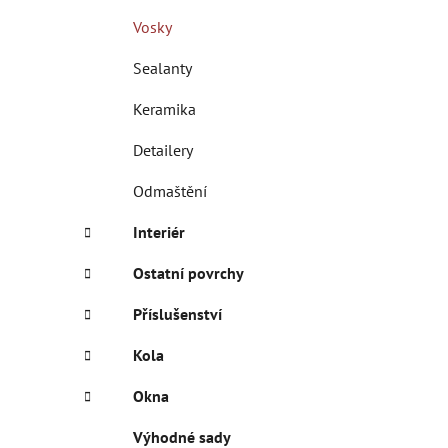
í
Vosky
p
a
Sealanty
n
Keramika
e
l
Detailery
Odmaštění
Interiér
Ostatní povrchy
Příslušenství
Kola
Okna
Výhodné sady