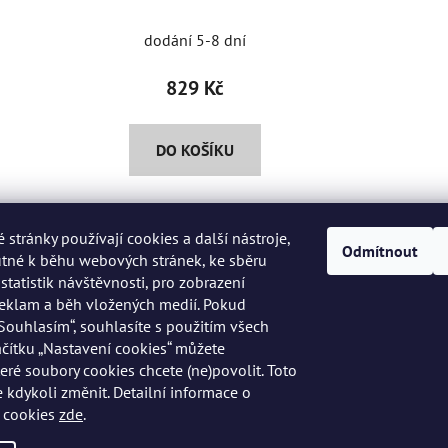
dodání 5-8 dní
829 Kč
DO KOŠÍKU
stránky používají cookies a další nástroje,
Odmítnout
utné k běhu webových stránek, ke sběru
Kontakt
tatistik návštěvnosti, pro zobrazení
reklam a běh vložených medií. Pokud
info
@
peknaklasika.cz
„Souhlasím“, souhlasíte s použitím všech
lačítku „Nastavení cookies“ můžete
teré soubory cookies chcete (ne)povolit. Toto
+420 778 002 430
e kdykoli změnit. Detailní informace o
 cookies
zde
.