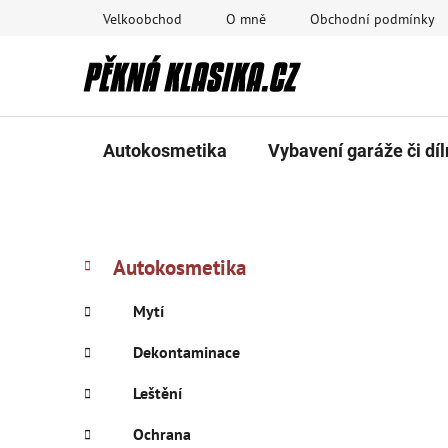
Přejít
Velkoobchod
O mně
Obchodní podmínky
na
obsah
Autokosmetika
Vybavení garáže či díl
P
K
Přeskočit
Autokosmetika
a
kategorie
o
t
s
Mytí
e
t
g
Dekontaminace
r
o
a
r
Leštění
i
n
e
Ochrana
n