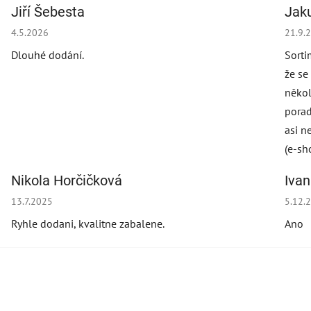
Jiří Šebesta
Jak
Hodnocení obchodu je 2 z 5 hvězdiček.
Hodno
4.5.2026
21.9.
Dlouhé dodání.
Sorti
že se
někol
porad
asi n
(e-sh
Nikola Horčičková
Iva
Hodnocení obchodu je 5 z 5 hvězdiček.
Hodno
13.7.2025
5.12.
Ryhle dodani, kvalitne zabalene.
Ano