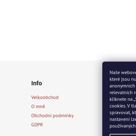
Z
Naše webové 
á
které jsou n
Info
p
anonymních s
relevatních 
a
Velkoobchod
kliknete na 
t
cookies. V t
O mně
í
spravovat, k
Obchodní podmínky
nastavení lz
GDPR
používaných