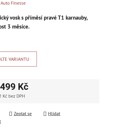
ení
:
Auto Finesse
tu
ický vosk s příměsí pravé T1 karnauby,
ost 3 měsíce.
ek.
LTE VARIANTU
499 Kč
2 Kč
bez DPH
 cena:
Zeptat se
Hlídat
t