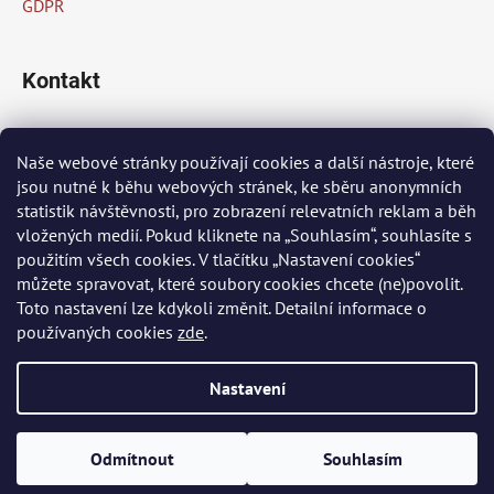
GDPR
Kontakt
info
@
peknaklasika.cz
Naše webové stránky používají cookies a další nástroje, které
jsou nutné k běhu webových stránek, ke sběru anonymních
+420 778 002 430
statistik návštěvnosti, pro zobrazení relevatních reklam a běh
vložených medií. Pokud kliknete na „Souhlasím“, souhlasíte s
použitím všech cookies. V tlačítku „Nastavení cookies“
Přijímáme online platby
můžete spravovat, které soubory cookies chcete (ne)povolit.
Toto nastavení lze kdykoli změnit. Detailní informace o
používaných cookies
zde
.
Nastavení
Vytvořil Shoptet
Odmítnout
Souhlasím
Copyright 2026
PĚKNÁ KLASIKA
. Všechna práva vyhrazena.
Upravit nastavení cookies