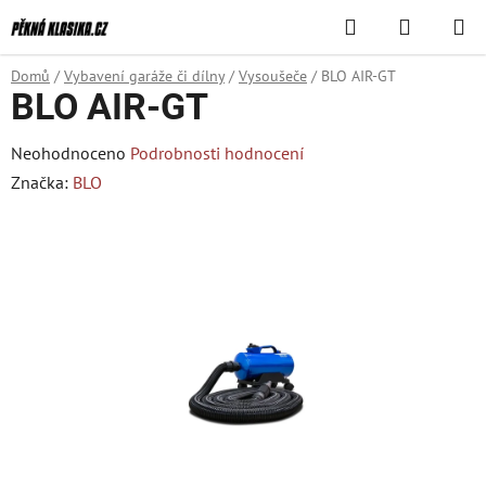
Přejít
Hledat
NÁKUPN
na
KOŠÍK
obsah
Domů
/
Vybavení garáže či dílny
/
Vysoušeče
/
BLO AIR-GT
BLO AIR-GT
Průměrné
Neohodnoceno
Podrobnosti hodnocení
hodnocení
Značka:
BLO
produktu
je
0,0
z
5
hvězdiček.