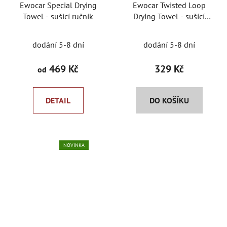
Ewocar Special Drying
Ewocar Twisted Loop
Towel - sušící ručník
Drying Towel - sušící
ručník
dodání 5-8 dní
dodání 5-8 dní
469 Kč
329 Kč
od
DETAIL
DO KOŠÍKU
NOVINKA