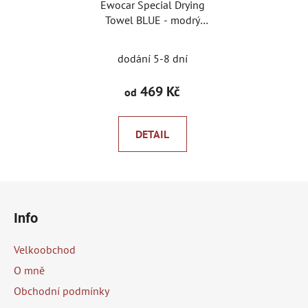
Ewocar Special Drying
Towel BLUE - modrý
sušící ručník
dodání 5-8 dní
469 Kč
od
DETAIL
Z
á
Info
p
a
Velkoobchod
t
O mně
í
Obchodní podmínky