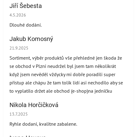
Jiří Šebesta
Hodnocení obchodu je 2 z 5 hvězdiček.
4.5.2026
Dlouhé dodání.
Jakub Komosný
Hodnocení obchodu je 5 z 5 hvězdiček.
21.9.2025
Sortiment, výběr produktů vše přehledné jen škoda že
se obchod v Plzni neudržel byl jsem tam několikrát
když jsem nevěděl vždycky mi dobře poradili super
přístup ale chápu že tam tolik lidí asi nechodilo aby se
to vyplatilo držet ale obchod (e-shop)na jedničku
Nikola Horčičková
Hodnocení obchodu je 5 z 5 hvězdiček.
13.7.2025
Ryhle dodani, kvalitne zabalene.