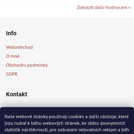
Zobrazit další hodnocení
Z
á
Info
p
a
Velkoobchod
t
O mně
í
Obchodní podmínky
GDPR
Kontakt
info
@
peknaklasika.cz
Naše webové stránky používají cookies a další nástroje, které
jsou nutné k běhu webových stránek, ke sběru anonymních
+420 778 002 430
statistik návštěvnosti, pro zobrazení relevatních reklam a běh