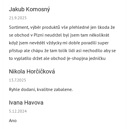
Jakub Komosný
Hodnocení obchodu je 5 z 5 hvězdiček.
21.9.2025
Sortiment, výběr produktů vše přehledné jen škoda že
se obchod v Plzni neudržel byl jsem tam několikrát
když jsem nevěděl vždycky mi dobře poradili super
přístup ale chápu že tam tolik lidí asi nechodilo aby se
to vyplatilo držet ale obchod (e-shop)na jedničku
Nikola Horčičková
Hodnocení obchodu je 5 z 5 hvězdiček.
13.7.2025
Ryhle dodani, kvalitne zabalene.
Ivana Havova
Hodnocení obchodu je 5 z 5 hvězdiček.
5.12.2024
Ano