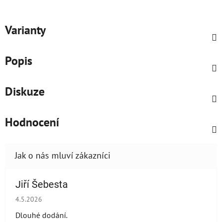
Varianty
Popis
Diskuze
Hodnocení
Jiří Šebesta
Hodnocení obchodu je 2 z 5 hvězdiček.
4.5.2026
Dlouhé dodání.