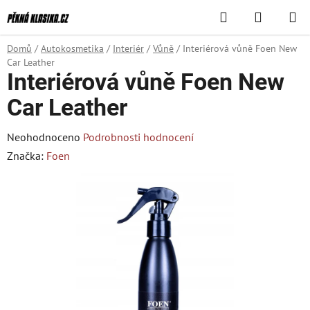
Přejít
Hledat
NÁKUPN
na
KOŠÍK
obsah
Domů
/
Autokosmetika
/
Interiér
/
Vůně
/
Interiérová vůně Foen New
Car Leather
Interiérová vůně Foen New
Car Leather
Průměrné
Neohodnoceno
Podrobnosti hodnocení
hodnocení
Značka:
Foen
produktu
je
0,0
z
5
hvězdiček.