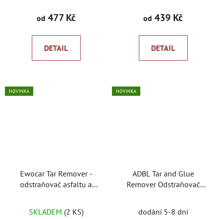
477 Kč
439 Kč
od
od
DETAIL
DETAIL
NOVINKA
NOVINKA
Ewocar Tar Remover -
ADBL Tar and Glue
odstraňovač asfaltu a
Remover Odstraňovač
lepidel
asfaltu
SKLADEM
(2 KS)
dodání 5-8 dní