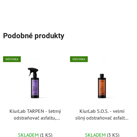
Podobné produkty
NOVINKA
NOVINKA
KiurLab TARPEN - šetrný
KiurLab S.O.S. - velmi
odstraňovač asfaltu,
silný odstraňovač asfaltu,
dehtu a lepidel
dehtu a lepidel
SKLADEM
(1 KS)
SKLADEM
(3 KS)