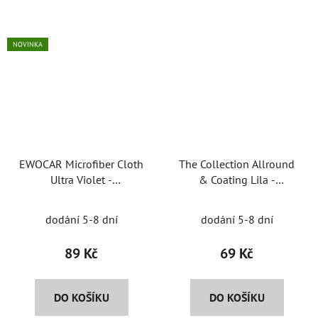
NOVINKA
EWOCAR Microfiber Cloth
The Collection Allround
Ultra Violet -
& Coating Lila -
oboustranná utěrka
univerzální
mikrovláknová utěrka
dodání 5-8 dní
dodání 5-8 dní
89 Kč
69 Kč
DO KOŠÍKU
DO KOŠÍKU