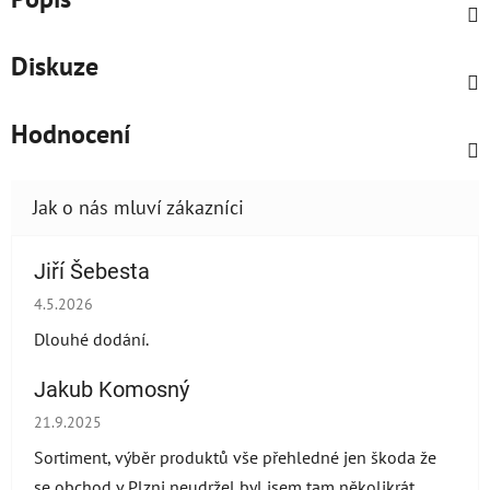
Diskuze
Hodnocení
Jiří Šebesta
Hodnocení obchodu je 2 z 5 hvězdiček.
4.5.2026
Dlouhé dodání.
Jakub Komosný
Hodnocení obchodu je 5 z 5 hvězdiček.
21.9.2025
Sortiment, výběr produktů vše přehledné jen škoda že
se obchod v Plzni neudržel byl jsem tam několikrát