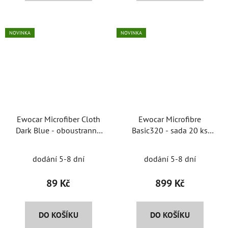
NOVINKA
NOVINKA
Ewocar Microfiber Cloth
Ewocar Microfibre
Dark Blue - oboustranná
Basic320 - sada 20 ks
utěrka
univerzálních
mikrovláknových utěrek
dodání 5-8 dní
dodání 5-8 dní
89 Kč
899 Kč
DO KOŠÍKU
DO KOŠÍKU