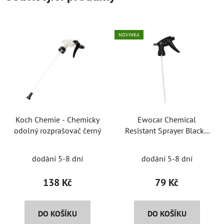
NOVINKA
Koch Chemie - Chemicky
Ewocar Chemical
odolný rozprašovač černý
Resistant Sprayer Black -
chemicky odolný
Průměrné
rozprašovač
dodání 5-8 dní
dodání 5-8 dní
hodnocení
produktu
138 Kč
79 Kč
je
5,0
DO KOŠÍKU
DO KOŠÍKU
z