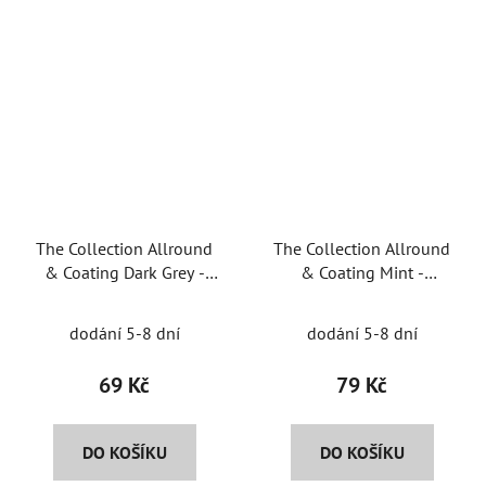
The Collection Allround
The Collection Allround
& Coating Dark Grey -
& Coating Mint -
univerzální
univerzální
mikrovláknová utěrka
mikrovláknová utěrka
dodání 5-8 dní
dodání 5-8 dní
69 Kč
79 Kč
DO KOŠÍKU
DO KOŠÍKU