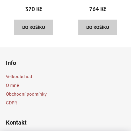
370 Kč
764 Kč
DO KOŠÍKU
DO KOŠÍKU
Z
á
Info
p
a
Velkoobchod
t
O mně
í
Obchodní podmínky
GDPR
Kontakt