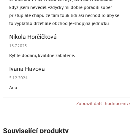
když jsem nevěděl vždycky mi dobře poradili super
přístup ale chápu že tam tolik lidí asi nechodilo aby se
to vyplatilo držet ale obchod (e-shop)na jedničku
Nikola Horčičková
Hodnocení obchodu je 5 z 5 hvězdiček.
13.7.2025
Ryhle dodani, kvalitne zabalene.
Ivana Havova
Hodnocení obchodu je 5 z 5 hvězdiček.
5.12.2024
Ano
Zobrazit další hodnocení
Související produkty