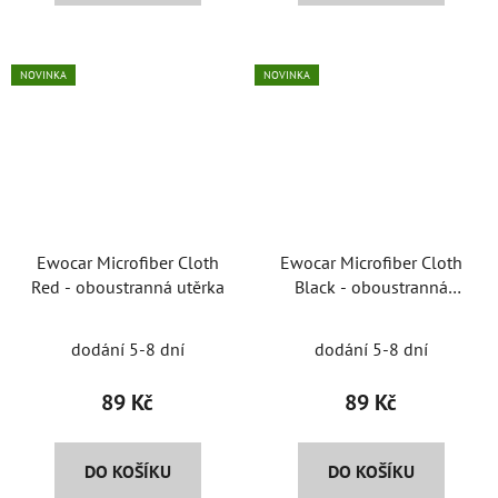
5
hvězdiček.
NOVINKA
NOVINKA
Ewocar Microfiber Cloth
Ewocar Microfiber Cloth
Red - oboustranná utěrka
Black - oboustranná
utěrka
dodání 5-8 dní
dodání 5-8 dní
89 Kč
89 Kč
DO KOŠÍKU
DO KOŠÍKU