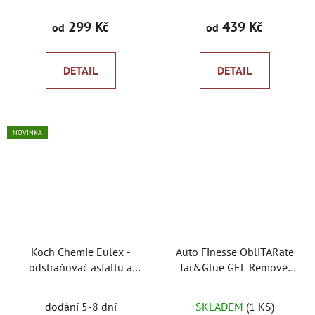
299 Kč
439 Kč
od
od
DETAIL
DETAIL
NOVINKA
Koch Chemie Eulex -
Auto Finesse ObliTARate
odstraňovač asfaltu a
Tar&Glue GEL Remover
lepidel
odstraňovač asfaltu a
lepidel
dodání 5-8 dní
SKLADEM
(1 KS)