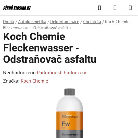
Přejít
Hledat
NÁKUPN
na
KOŠÍK
obsah
Domů
/
Autokosmetika
/
Dekontaminace
/
Chemická
/
Koch Chemie
Fleckenwasser - Odstraňovač asfaltu
Koch Chemie
Fleckenwasser -
Odstraňovač asfaltu
Průměrné
Neohodnoceno
Podrobnosti hodnocení
hodnocení
Značka:
Koch Chemie
produktu
je
0,0
z
5
hvězdiček.