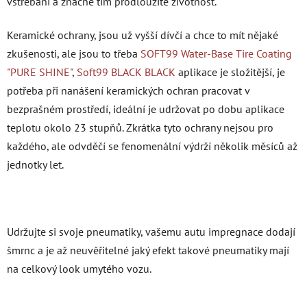
vstřebání a značně tím prodloužíte životnost.
Keramické ochrany, jsou už vyšší dívčí a chce to mít nějaké
zkušenosti, ale jsou to třeba
SOFT99
Water-Base Tire Coating
"PURE SHINE"
,
Soft99
BLACK BLACK
aplikace je složitější, je
potřeba při nanášení keramických ochran pracovat v
bezprašném prostředí, ideální je udržovat po dobu aplikace
teplotu okolo 23 stupňů. Zkrátka tyto ochrany nejsou pro
každého, ale odvděčí se fenomenální výdrží několik měsíců až
jednotky let.
Udržujte si svoje pneumatiky, vašemu autu impregnace dodají
šmrnc a je až neuvěřitelné jaký efekt takové pneumatiky mají
na celkový look umytého vozu.