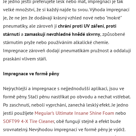
Je jedno jestli preferujete lesk nebo mat, impregnací je tak
velké množství, že si každý najde tu svou. Výhoda impregnací
je, že ne jen že dodávají krásný vzhled nové nebo "mokré"
pneumatiky, ale zároveň jí
chrání proti UV záření
,
proti
stárnutí
a
zamaskují nevzhledné hnědé skvrny
, způsobené
stárnutím pryže nebo používáním alkalické chemie.
Impregnace zároveň dodají pneumatikám pružnost a oddalují
praskání vlivem stáří.
Impregnace ve formě pěny
Nejrychlejší a impregnace s nejjednodušší aplikaci, jsou ve
formě pěny. Stačí pěnu nastříkat po obvodu a nechat vstřebat.
Po zaschnutí, neboli vyprchání, zanechá lesklý efekt. Je jedno
jestli použijete
Meguiar's Ultimate Insane Shine Foam
nebo
SOFT99
4-X Tire Cleaner
, obě fungují stejně a efekt bude
srovnatelný. Nevýhodou impregnací ve formě pěny je výdrž.