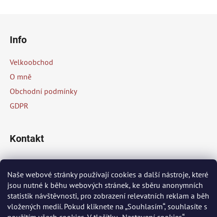
Z
á
Info
p
a
Velkoobchod
t
O mně
í
Obchodní podmínky
GDPR
Kontakt
info
@
peknaklasika.cz
Naše webové stránky používají cookies a další nástroje, které
jsou nutné k běhu webových stránek, ke sběru anonymních
+420 778 002 430
statistik návštěvnosti, pro zobrazení relevatních reklam a běh
vložených medií. Pokud kliknete na „Souhlasím“, souhlasíte s