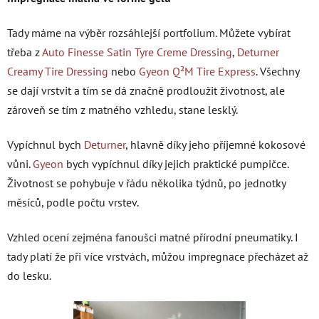
Tady máme na výběr rozsáhlejší portfolium. Můžete vybírat
třeba z
Auto Finesse Satin Tyre Creme Dressing
,
Deturner
Creamy Tire Dressing
nebo
Gyeon
Q²M Tire Express
. Všechny
se dají vrstvit a tím se dá značně prodloužit životnost, ale
zároveň se tím z matného vzhledu, stane lesklý.
Vypíchnul bych
Deturner
, hlavně díky jeho příjemné kokosové
vůni.
Gyeon
bych vypíchnul díky jejich praktické pumpičce.
Životnost se pohybuje v řádu několika týdnů, po jednotky
měsíců, podle počtu vrstev.
Vzhled ocení zejména fanoušci matné přírodní pneumatiky. I
tady platí že při více vrstvách, můžou impregnace přecházet až
do lesku.