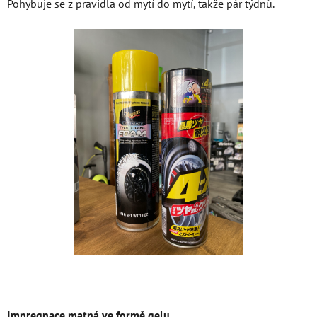
Pohybuje se z pravidla od mytí do mytí, takže pár týdnů.
Impregnace matná ve formě gelu