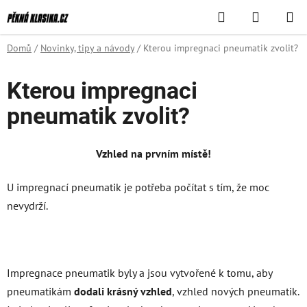
Přejít
Hledat
NÁKUPN
na
KOŠÍK
obsah
Domů
/
Novinky, tipy a návody
/
Kterou impregnaci pneumatik zvolit?
Kterou impregnaci
pneumatik zvolit?
Vzhled na prvním místě!
U impregnací pneumatik je potřeba počítat s tím, že moc
nevydrží.
Impregnace pneumatik byly a jsou vytvořené k tomu, aby
pneumatikám
dodali krásný vzhled
, vzhled nových pneumatik.