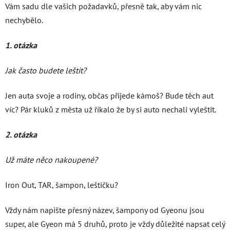
Vám sadu dle vašich požadavků, přesně tak, aby vám nic
nechybělo.
1. otázka
Jak často budete leštit?
Jen auta svoje a rodiny, občas přijede kámoš? Bude těch aut
víc? Pár kluků z města už říkalo že by si auto nechali vyleštit.
2. otázka
Už máte něco nakoupené?
Iron Out, TAR, šampon, leštičku?
Vždy nám napište přesný název, šampony od Gyeonu jsou
super, ale Gyeon má 5 druhů, proto je vždy důležité napsat celý