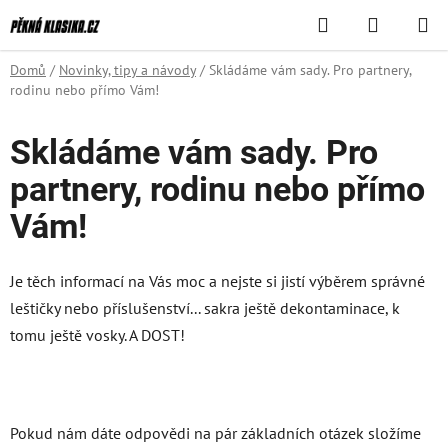
Přejít
Hledat
NÁKUPN
na
KOŠÍK
obsah
Domů
/
Novinky, tipy a návody
/
Skládáme vám sady. Pro partnery,
rodinu nebo přímo Vám!
Skládáme vám sady. Pro
partnery, rodinu nebo přímo
Vám!
Je těch informací na Vás moc a nejste si jistí výběrem správné
leštičky nebo příslušenství... sakra ještě dekontaminace, k
tomu ještě vosky. A DOST!
Pokud nám dáte odpovědi na pár základních otázek složíme