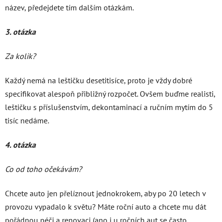
název, předejdete tím dalším otázkám.
3. otázka
Za kolik?
Každý nemá na leštičku desetitisíce, proto je vždy dobré
specifikovat alespoň přibližný rozpočet. Ovšem buďme realisti,
leštičku s příslušenstvím, dekontaminací a ručním mytím do 5
tisíc nedáme.
4. otázka
Co od toho očekávám?
Chcete auto jen přelíznout jednokrokem, aby po 20 letech v
provozu vypadalo k světu? Máte roční auto a chcete mu dát
pořádnou péči a renovaci (ano i u ročních aut se často