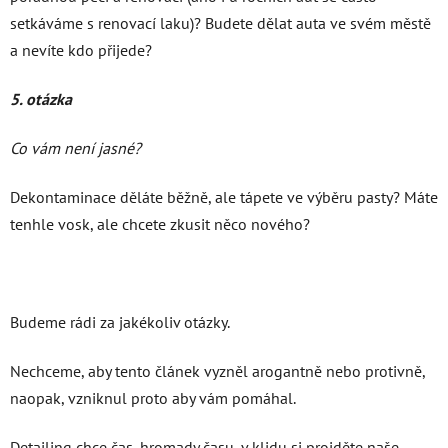
setkáváme s renovací laku)? Budete dělat auta ve svém městě
a nevíte kdo přijede?
5. otázka
Co vám není jasné?
Dekontaminace děláte běžně, ale tápete ve výběru pasty? Máte
tenhle vosk, ale chcete zkusit něco nového?
Budeme rádi za jakékoliv otázky.
Nechceme, aby tento článek vyzněl arogantně nebo protivně,
naopak, vzniknul proto aby vám pomáhal.
Detailing chce čas, hromady času, v klidu si projděte naše