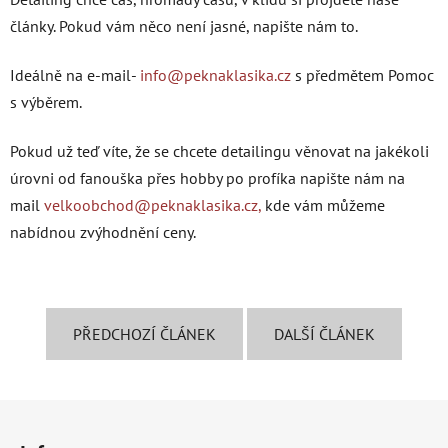
články. Pokud vám něco není jasné, napište nám to.
Ideálně na e-mail-
info@peknaklasika.cz
s předmětem Pomoc
s výběrem.
Pokud už teď víte, že se chcete detailingu věnovat na jakékoli
úrovni od fanouška přes hobby po profíka napište nám na
mail
velkoobchod@peknaklasika.cz,
kde vám můžeme
nabídnou zvýhodnění ceny.
PŘEDCHOZÍ ČLÁNEK
DALŠÍ ČLÁNEK
Z
á