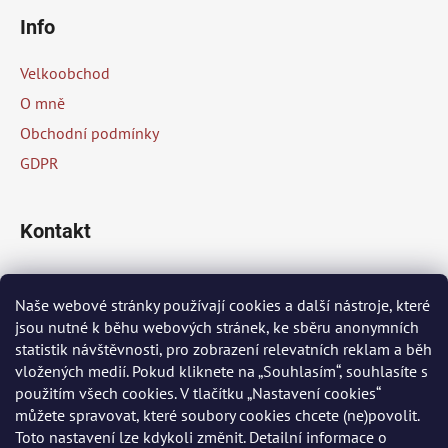
á
á
d
Info
p
a
a
c
Velkoobchod
t
í
O mně
p
í
Obchodní podmínky
r
v
GDPR
k
y
v
Kontakt
ý
p
info
@
peknaklasika.cz
i
Naše webové stránky používají cookies a další nástroje, které
s
jsou nutné k běhu webových stránek, ke sběru anonymních
+420 778 002 430
u
statistik návštěvnosti, pro zobrazení relevatních reklam a běh
vložených medií. Pokud kliknete na „Souhlasím“, souhlasíte s
použitím všech cookies. V tlačítku „Nastavení cookies“
Přijímáme online platby
můžete spravovat, které soubory cookies chcete (ne)povolit.
Toto nastavení lze kdykoli změnit. Detailní informace o