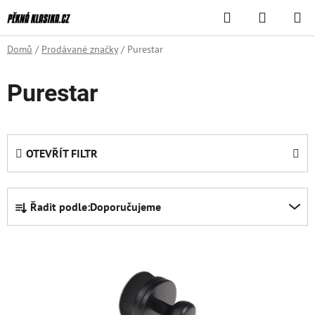
Přejít
Hledat
NÁKUPN
na
KOŠÍK
obsah
Domů
/
Prodávané značky
/
Purestar
Purestar
OTEVŘÍT FILTR
Ř
Řadit podle:
Doporučujeme
a
z
V
e
ý
n
p
í
i
p