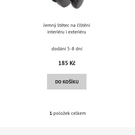
s
r
p
o
r
d
Jemný štětec na čištění
o
u
interiéru i exteriéru
d
k
u
t
dodání 5-8 dní
k
ů
t
185 Kč
ů
DO KOŠÍKU
1
položek celkem
O
v
l
Z