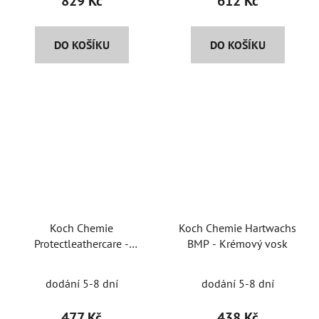
829 Kč
612 Kč
DO KOŠÍKU
DO KOŠÍKU
Koch Chemie
Koch Chemie Hartwachs
Protectleathercare -
BMP - Krémový vosk
Ošetření kůže
dodání 5-8 dní
dodání 5-8 dní
477 Kč
438 Kč