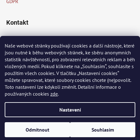
GDPR
Kontakt
info
@
peknaklasika.cz
Naše webové stránky používají cookies a další nástroje, které
jsou nutné k běhu webových stránek, ke sběru anonymních
+420 778 002 430
statistik návštěvnosti, pro zobrazení relevatních reklam a běh
vložených medií. Pokud kliknete na „Souhlasím“, souhlasíte s
použitím všech cookies. V tlačítku „Nastavení cookies“
Přijímáme online platby
můžete spravovat, které soubory cookies chcete (ne)povolit.
Toto nastavení lze kdykoli změnit. Detailní informace o
používaných cookies
zde
.
Nastavení
Vytvořil Shoptet
Odmítnout
Souhlasím
Copyright 2026
PĚKNÁ KLASIKA
. Všechna práva vyhrazena.
Upravit nastavení cookies