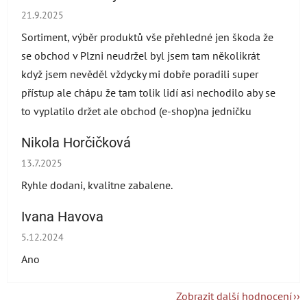
Hodnocení obchodu je 5 z 5 hvězdiček.
21.9.2025
Sortiment, výběr produktů vše přehledné jen škoda že
se obchod v Plzni neudržel byl jsem tam několikrát
když jsem nevěděl vždycky mi dobře poradili super
přístup ale chápu že tam tolik lidí asi nechodilo aby se
to vyplatilo držet ale obchod (e-shop)na jedničku
Nikola Horčičková
Hodnocení obchodu je 5 z 5 hvězdiček.
13.7.2025
Ryhle dodani, kvalitne zabalene.
Ivana Havova
Hodnocení obchodu je 5 z 5 hvězdiček.
5.12.2024
Ano
Zobrazit další hodnocení