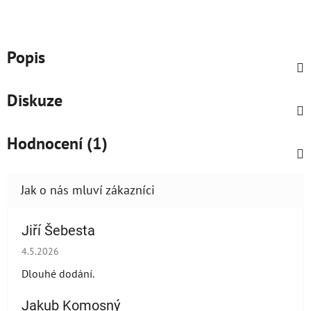
Popis
Diskuze
Hodnocení (1)
Jiří Šebesta
Hodnocení obchodu je 2 z 5 hvězdiček.
4.5.2026
Dlouhé dodání.
Jakub Komosný