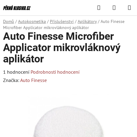
Přejít
Hledat
NÁKUPN
na
KOŠÍK
obsah
Domů
/
Autokosmetika
/
Příslušenství
/
Aplikátory
/
Auto Finesse
Microfiber Applicator mikrovláknový aplikátor
Auto Finesse Microfiber
Applicator mikrovláknový
aplikátor
Průměrné
1 hodnocení
Podrobnosti hodnocení
hodnocení
Značka:
Auto Finesse
produktu
je
5,0
z
5
hvězdiček.