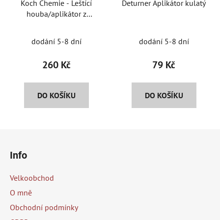
Koch Chemie - Leštící
Deturner Aplikátor kulatý
houba/aplikátor z
mikrovlákna
Průměrné
dodání 5-8 dní
dodání 5-8 dní
hodnocení
produktu
260 Kč
79 Kč
je
5,0
DO KOŠÍKU
DO KOŠÍKU
z
5
hvězdiček.
Z
á
Info
p
a
Velkoobchod
t
O mně
í
Obchodní podmínky