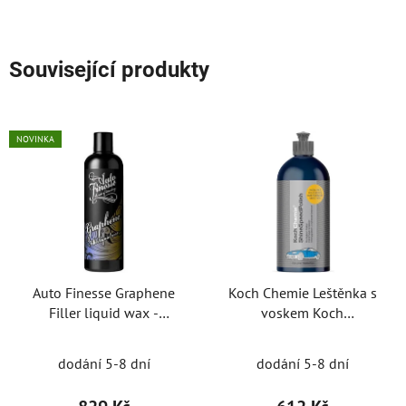
Související produkty
NOVINKA
Auto Finesse Graphene
Koch Chemie Leštěnka s
Filler liquid wax -
voskem Koch
krémový vosk a grafenem
Shinespeedpolish 500
ml
dodání 5-8 dní
dodání 5-8 dní