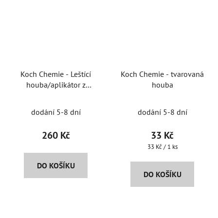
Koch Chemie - Leštící
Koch Chemie - tvarovaná
houba/aplikátor z
houba
mikrovlákna
dodání 5-8 dní
dodání 5-8 dní
260 Kč
33 Kč
Měrná
33 Kč / 1 ks
cena:
DO KOŠÍKU
DO KOŠÍKU