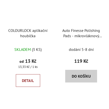
COLOURLOCK aplikační
Auto Finesse Polishing
houbička
Pads - mikrovláknový
aplikátor
SKLADEM
(3 KS)
dodání 5-8 dní
13 Kč
119 Kč
od
Měrná
13,33 Kč / 1 ks
cena:
DO KOŠÍKU
DETAIL