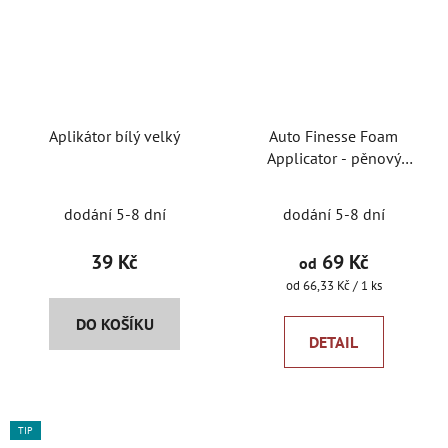
Aplikátor bílý velký
Auto Finesse Foam
Applicator - pěnový
aplikátor
dodání 5-8 dní
dodání 5-8 dní
39 Kč
69 Kč
od
Měrná
od 66,33 Kč / 1 ks
cena:
DO KOŠÍKU
DETAIL
TIP