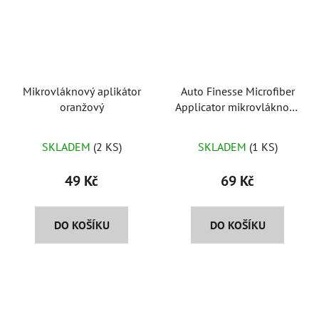
Mikrovláknový aplikátor
Auto Finesse Microfiber
oranžový
Applicator mikrovláknový
aplikátor
Průměrné
SKLADEM
(2 KS)
SKLADEM
(1 KS)
hodnocení
produktu
49 Kč
69 Kč
je
5,0
DO KOŠÍKU
DO KOŠÍKU
z
5
hvězdiček.