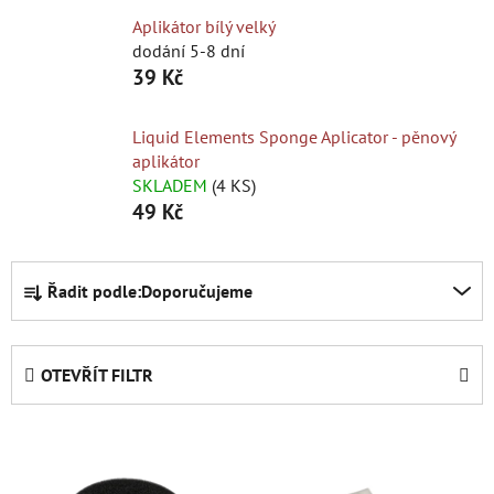
Aplikátor bílý velký
dodání 5-8 dní
39 Kč
Liquid Elements Sponge Aplicator - pěnový
aplikátor
SKLADEM
(4 KS)
49 Kč
Ř
Řadit podle:
Doporučujeme
a
z
e
OTEVŘÍT FILTR
n
í
V
p
ý
r