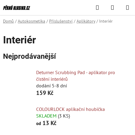
Přejít
Hledat
NÁKUPN
na
KOŠÍK
obsah
Domů
/
Autokosmetika
/
Příslušenství
/
Aplikátory
/
Interiér
Interiér
Nejprodávanější
Deturner Scrubbing Pad - aplikator pro
čistění interiérů
dodání 5-8 dní
159 Kč
COLOURLOCK aplikační houbička
SKLADEM
(3 KS)
13 Kč
od