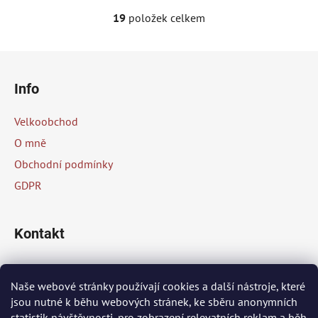
19
položek celkem
O
v
l
Z
á
á
d
Info
p
a
a
c
Velkoobchod
t
í
O mně
p
í
Obchodní podmínky
r
v
GDPR
k
y
v
Kontakt
ý
p
info
@
peknaklasika.cz
i
Naše webové stránky používají cookies a další nástroje, které
s
jsou nutné k běhu webových stránek, ke sběru anonymních
+420 778 002 430
u
statistik návštěvnosti, pro zobrazení relevatních reklam a běh