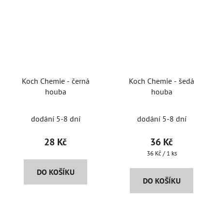
Koch Chemie - černá
Koch Chemie - šedá
houba
houba
dodání 5-8 dní
dodání 5-8 dní
28 Kč
36 Kč
Měrná
36 Kč / 1 ks
cena:
DO KOŠÍKU
DO KOŠÍKU