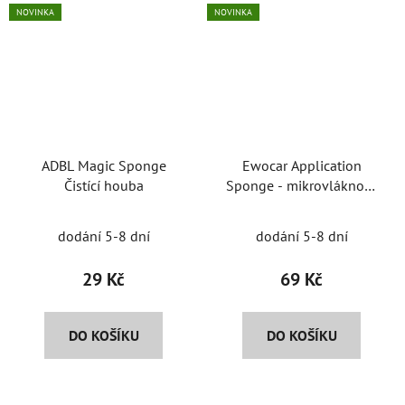
NOVINKA
NOVINKA
ADBL Magic Sponge
Ewocar Application
Čistící houba
Sponge - mikrovláknový
aplikátor
dodání 5-8 dní
dodání 5-8 dní
29 Kč
69 Kč
DO KOŠÍKU
DO KOŠÍKU