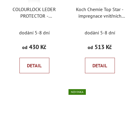
COLOURLOCK LEDER
Koch Chemie Top Star -
PROTECTOR -
impregnace vnitřních
impregnace na hladkou
plastů
pigmentovanou kůži
dodání 5-8 dní
dodání 5-8 dní
430 Kč
513 Kč
od
od
DETAIL
DETAIL
NOVINKA