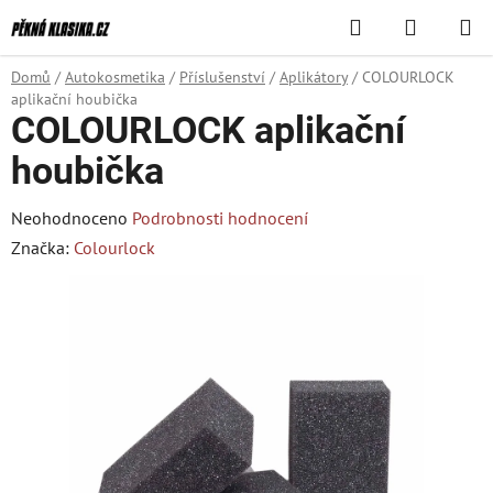
Přejít
Hledat
NÁKUPN
na
KOŠÍK
obsah
Domů
/
Autokosmetika
/
Příslušenství
/
Aplikátory
/
COLOURLOCK
aplikační houbička
COLOURLOCK aplikační
houbička
Průměrné
Neohodnoceno
Podrobnosti hodnocení
hodnocení
Značka:
Colourlock
produktu
je
0,0
z
5
hvězdiček.