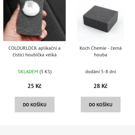
COLOURLOCK aplikační a
Koch Chemie - černá
čistící houbička velká
houba
SKLADEM
(3 KS)
dodání 5-8 dní
25 Kč
28 Kč
DO KOŠÍKU
DO KOŠÍKU
Z