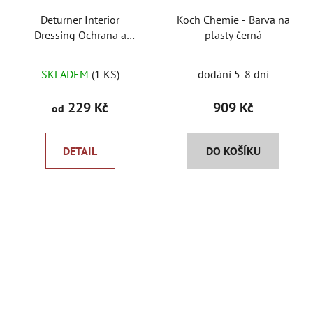
Deturner Interior
Koch Chemie - Barva na
Dressing Ochrana a
plasty černá
impregnace plastů
Průměrné
SKLADEM
(1 KS)
dodání 5-8 dní
hodnocení
produktu
229 Kč
909 Kč
od
je
5,0
DETAIL
DO KOŠÍKU
z
5
hvězdiček.