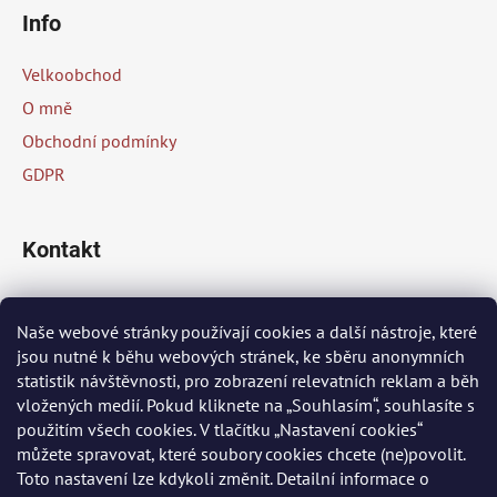
á
Info
p
a
Velkoobchod
t
O mně
í
Obchodní podmínky
GDPR
Kontakt
info
@
peknaklasika.cz
Naše webové stránky používají cookies a další nástroje, které
jsou nutné k běhu webových stránek, ke sběru anonymních
+420 778 002 430
statistik návštěvnosti, pro zobrazení relevatních reklam a běh
vložených medií. Pokud kliknete na „Souhlasím“, souhlasíte s
použitím všech cookies. V tlačítku „Nastavení cookies“
Přijímáme online platby
můžete spravovat, které soubory cookies chcete (ne)povolit.
Toto nastavení lze kdykoli změnit. Detailní informace o