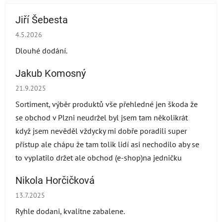
Jiří Šebesta
Hodnocení obchodu je 2 z 5 hvězdiček.
4.5.2026
Dlouhé dodání.
Jakub Komosný
Hodnocení obchodu je 5 z 5 hvězdiček.
21.9.2025
Sortiment, výběr produktů vše přehledné jen škoda že
se obchod v Plzni neudržel byl jsem tam několikrát
když jsem nevěděl vždycky mi dobře poradili super
přístup ale chápu že tam tolik lidí asi nechodilo aby se
to vyplatilo držet ale obchod (e-shop)na jedničku
Nikola Horčičková
Hodnocení obchodu je 5 z 5 hvězdiček.
13.7.2025
Ryhle dodani, kvalitne zabalene.