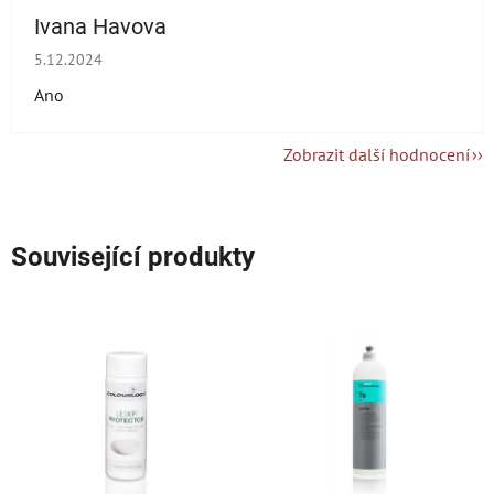
Ivana Havova
Hodnocení obchodu je 5 z 5 hvězdiček.
5.12.2024
Ano
Zobrazit další hodnocení
Související produkty