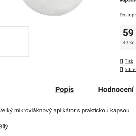
z
Dostup
5
hvězdič
59
49 Kč
Měrná
Tisk
Sdíle
Popis
Hodnocení
Velký mikrovláknový aplikátor s praktickou kapsou.
Bílý