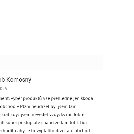
ub Komosný
cení obchodu je 5 z 5 hvězdiček.
2025
ment, výběr produktů vše přehledné jen škoda
 obchod v Plzni neudržel byl jsem tam
ikrát když jsem nevěděl vždycky mi dobře
ili super přístup ale chápu že tam tolik lidí
echodilo aby se to vyplatilo držet ale obchod