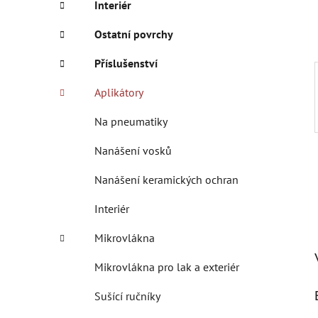
Interiér
p
a
Ostatní povrchy
n
Příslušenství
e
l
Aplikátory
Na pneumatiky
Nanášení vosků
Nanášení keramických ochran
Interiér
Mikrovlákna
Mikrovlákna pro lak a exteriér
Sušící ručníky