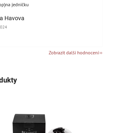
op)na jedničku
na Havova
cení obchodu je 5 z 5 hvězdiček.
2024
Zobrazit další hodnocení
odukty