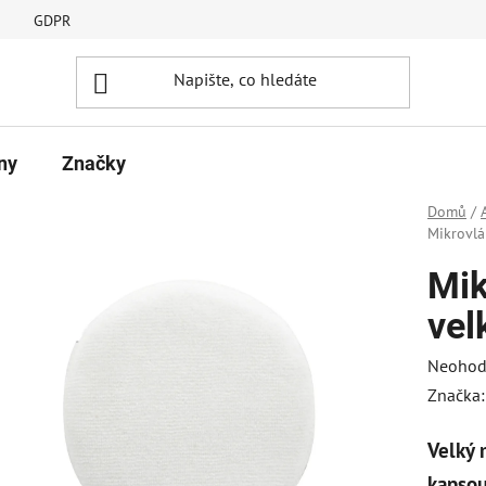
GDPR
ny
Značky
Domů
/
Mikrovlá
Mik
vel
Průměr
Neohod
hodnoc
Značka
produk
Velký 
je
0,0
kapsou