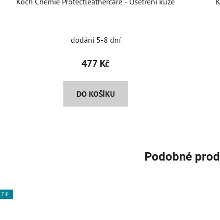
Koch Chemie Protectleathercare - Ošetření kůže
K
dodání 5-8 dní
477 Kč
DO KOŠÍKU
Podobné prod
TIP