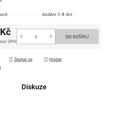
nost
dodání 5-8 dní
ek.
 Kč
DO KOŠÍKU
 bez DPH
 cena:
Zeptat se
Hlídat
t
Diskuze