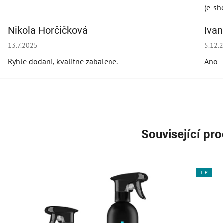
(e-sh
Nikola Horčičková
Iva
Hodnocení obchodu je 5 z 5 hvězdiček.
Hodno
13.7.2025
5.12.
Ryhle dodani, kvalitne zabalene.
Ano
Související pr
TIP