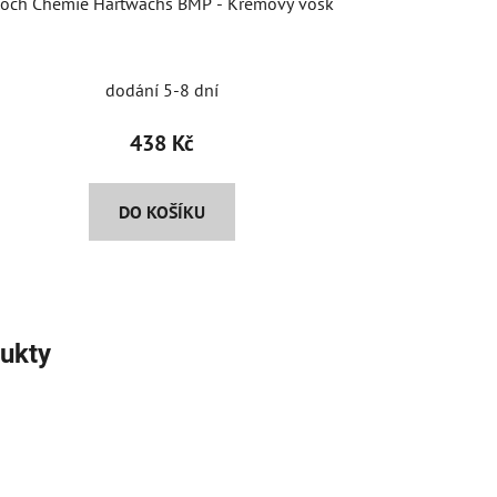
och Chemie Hartwachs BMP - Krémový vosk
dodání 5-8 dní
438 Kč
DO KOŠÍKU
ukty