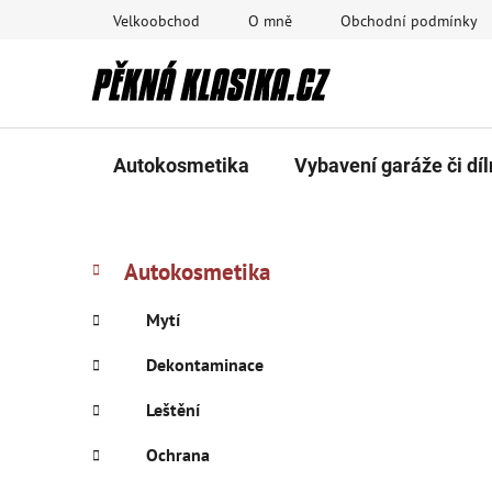
Přejít
Velkoobchod
O mně
Obchodní podmínky
na
obsah
Autokosmetika
Vybavení garáže či díl
P
K
Přeskočit
Autokosmetika
a
kategorie
o
t
s
Mytí
e
t
g
Dekontaminace
r
o
a
r
Leštění
i
n
e
Ochrana
n
í