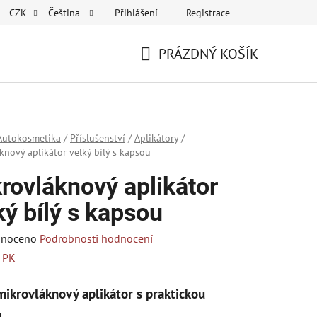
Přihlášení
Registrace
CZK
Čeština
PRÁZDNÝ KOŠÍK
NÁKUPNÍ
KOŠÍK
Autokosmetika
/
Příslušenství
/
Aplikátory
/
knový aplikátor velký bílý s kapsou
rovláknový aplikátor
ký bílý s kapsou
né
noceno
Podrobnosti hodnocení
ení
:
PK
tu
mikrovláknový aplikátor s praktickou
.