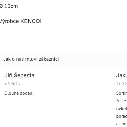
Ø 15cm
Výrobce KENCO!
Jiří Šebesta
Jak
Hodnocení obchodu je 2 z 5 hvězdiček.
Hodno
4.5.2026
21.9.
Dlouhé dodání.
Sorti
že se
někol
porad
asi n