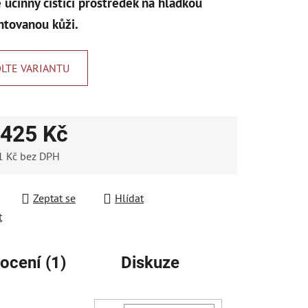
 účinný čistící prostředek na hladkou
tovanou kůži.
LTE VARIANTU
ek.
425 Kč
1 Kč
bez DPH
 cena:
Zeptat se
Hlídat
t
ocení (1)
Diskuze