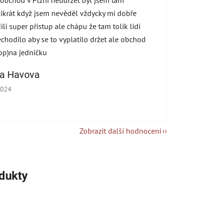
 obchod v Plzni neudržel byl jsem tam
ikrát když jsem nevěděl vždycky mi dobře
ili super přístup ale chápu že tam tolik lidí
echodilo aby se to vyplatilo držet ale obchod
op)na jedničku
na Havova
cení obchodu je 5 z 5 hvězdiček.
2024
Zobrazit další hodnocení
odukty