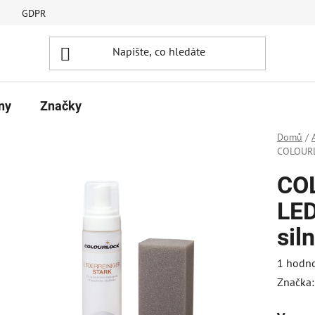
GDPR
ny
Značky
Domů
/
COLOURL
CO
LE
sil
Průměr
1 hodn
hodnoc
Značka
produk