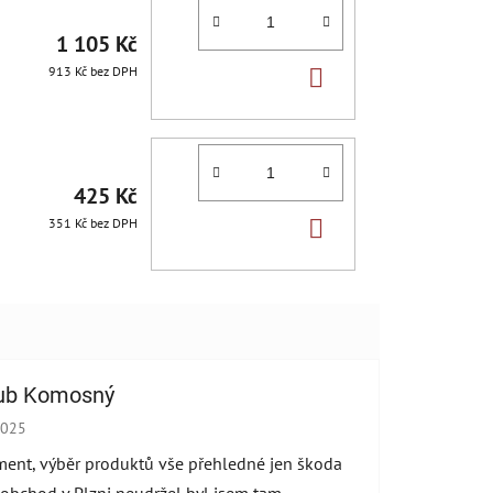
1 105 Kč
DO
913 Kč bez DPH
KOŠÍKU
425 Kč
DO
351 Kč bez DPH
KOŠÍKU
ub Komosný
cení obchodu je 5 z 5 hvězdiček.
2025
ment, výběr produktů vše přehledné jen škoda