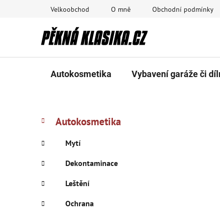
Přejít
Velkoobchod
O mně
Obchodní podmínky
na
obsah
Autokosmetika
Vybavení garáže či díl
P
K
Přeskočit
Autokosmetika
a
kategorie
o
t
s
Mytí
e
t
g
Dekontaminace
r
o
a
r
Leštění
i
n
e
Ochrana
n
í