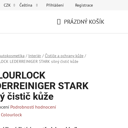
Přihlášení
Registrace
CZK
Čeština
PRÁZDNÝ KOŠÍK
NÁKUPNÍ
KOŠÍK
Autokosmetika
/
Interiér
/
Čističe a ochrany kůže
/
OCK LEDERREINIGER STARK silný čistič kůže
LOURLOCK
DERREINIGER STARK
ný čistič kůže
né
ocení
Podrobnosti hodnocení
ení
:
Colourlock
tu