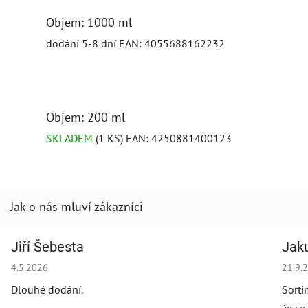
Objem: 1000 ml
dodání 5-8 dní
EAN:
4055688162232
Objem: 200 ml
SKLADEM
(1 KS)
EAN:
4250881400123
Jiří Šebesta
Jak
Hodnocení obchodu je 2 z 5 hvězdiček.
Hodno
4.5.2026
21.9.
Dlouhé dodání.
Sorti