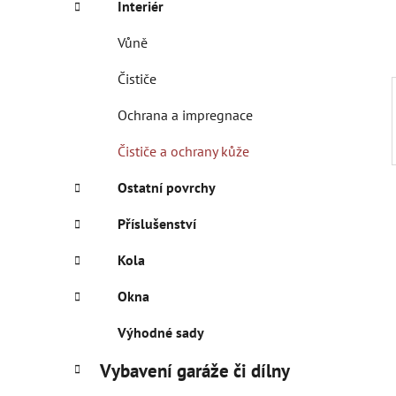
Interiér
p
a
Vůně
n
Čističe
e
l
Ochrana a impregnace
Čističe a ochrany kůže
Ostatní povrchy
Příslušenství
Kola
Okna
Výhodné sady
Vybavení garáže či dílny