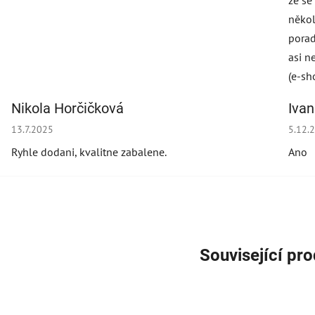
že se
někol
porad
asi n
(e-sh
Nikola Horčičková
Iva
Hodnocení obchodu je 5 z 5 hvězdiček.
Hodno
13.7.2025
5.12.
Ryhle dodani, kvalitne zabalene.
Ano
Související pr