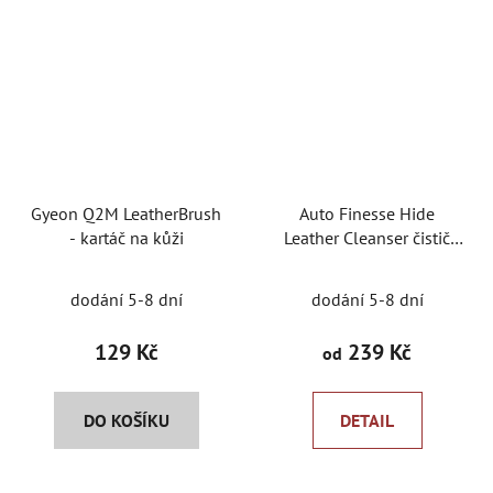
Gyeon Q2M LeatherBrush
Auto Finesse Hide
- kartáč na kůži
Leather Cleanser čistič
kůže
dodání 5-8 dní
dodání 5-8 dní
129 Kč
239 Kč
od
DO KOŠÍKU
DETAIL