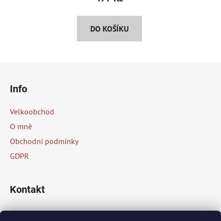
DO KOŠÍKU
Z
á
Info
p
a
Velkoobchod
t
O mně
í
Obchodní podmínky
GDPR
Kontakt
info
@
peknaklasika.cz