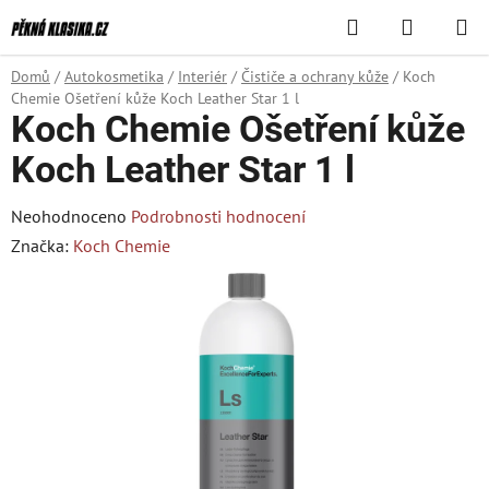
Přejít
Hledat
NÁKUPN
na
KOŠÍK
obsah
Domů
/
Autokosmetika
/
Interiér
/
Čističe a ochrany kůže
/
Koch
Chemie Ošetření kůže Koch Leather Star 1 l
Koch Chemie Ošetření kůže
Koch Leather Star 1 l
Průměrné
Neohodnoceno
Podrobnosti hodnocení
hodnocení
Značka:
Koch Chemie
produktu
je
0,0
z
5
hvězdiček.