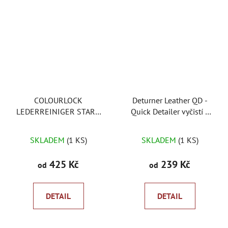
COLOURLOCK
Deturner Leather QD -
LEDERREINIGER STARK
Quick Detailer vyčistí a
silný čistič kůže
ochrání kůži
Průměrné
SKLADEM
(1 KS)
SKLADEM
(1 KS)
hodnocení
produktu
425 Kč
239 Kč
od
od
je
5,0
DETAIL
DETAIL
z
5
hvězdiček.