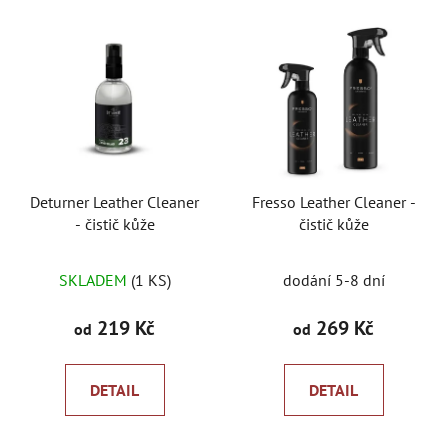
Deturner Leather Cleaner
Fresso Leather Cleaner -
- čistič kůže
čistič kůže
Průměrné
SKLADEM
(1 KS)
dodání 5-8 dní
hodnocení
produktu
219 Kč
269 Kč
od
od
je
5,0
DETAIL
DETAIL
z
5