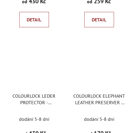
430 Kč
259 Kč
od
od
DETAIL
DETAIL
COLOURLOCK LEDER
COLOURLOCK ELEPHANT
PROTECTOR -
LEATHER PRESERVER -
impregnace na hladkou
vosk na kůži
Průměrné
pigmentovanou kůži
dodání 5-8 dní
dodání 5-8 dní
hodnocení
produktu