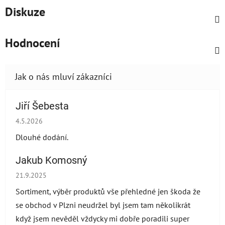
Diskuze
Hodnocení
Jiří Šebesta
Hodnocení obchodu je 2 z 5 hvězdiček.
4.5.2026
Dlouhé dodání.
Jakub Komosný
Hodnocení obchodu je 5 z 5 hvězdiček.
21.9.2025
Sortiment, výběr produktů vše přehledné jen škoda že
se obchod v Plzni neudržel byl jsem tam několikrát
když jsem nevěděl vždycky mi dobře poradili super