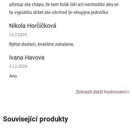
přístup ale chápu že tam tolik lidí asi nechodilo aby se
to vyplatilo držet ale obchod (e-shop)na jedničku
Nikola Horčičková
Hodnocení obchodu je 5 z 5 hvězdiček.
13.7.2025
Ryhle dodani, kvalitne zabalene.
Ivana Havova
Hodnocení obchodu je 5 z 5 hvězdiček.
5.12.2024
Ano
Zobrazit další hodnocení
Související produkty