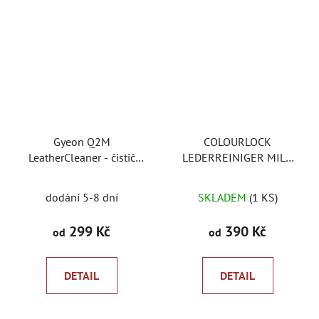
hvězdiček.
Gyeon Q2M
COLOURLOCK
LeatherCleaner - čistič
LEDERREINIGER MILD
kůže
jemný čistič kůže
dodání 5-8 dní
SKLADEM
(1 KS)
299 Kč
390 Kč
od
od
DETAIL
DETAIL