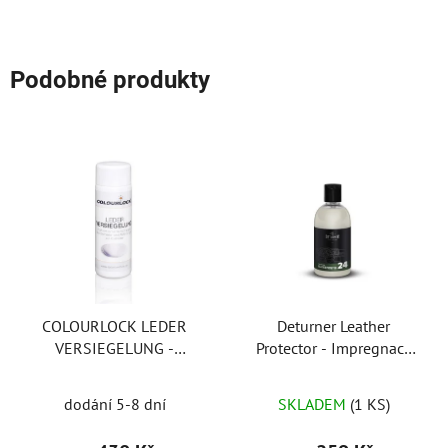
Podobné produkty
COLOURLOCK LEDER
Deturner Leather
VERSIEGELUNG -
Protector - Impregnace
impregnace na silně
kůže
namáhanou kůži
dodání 5-8 dní
SKLADEM
(1 KS)