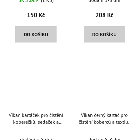
SKLADEM
(1 KS)
dodání 5-8 dní
150 Kč
208 Kč
DO KOŠÍKU
DO KOŠÍKU
Vikan kartáček pro čistění
Vikan černý kartáč pro
koberečků, sedaček a
čistění koberců a textilu
interiéru
dodání 5-8 dní
dodání 5-8 dní