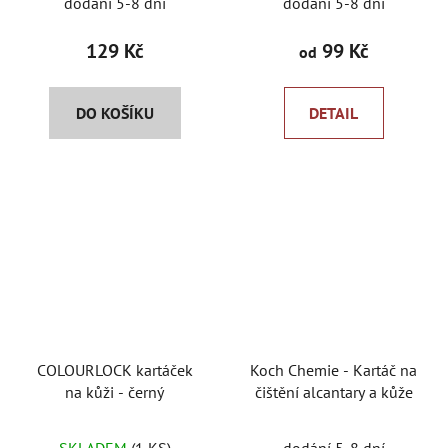
dodání 5-8 dní
dodání 5-8 dní
129 Kč
99 Kč
od
DO KOŠÍKU
DETAIL
COLOURLOCK kartáček
Koch Chemie - Kartáč na
na kůži - černý
čištění alcantary a kůže