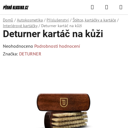
Přejít
Hledat
NÁKUPN
na
KOŠÍK
obsah
Domů
/
Autokosmetika
/
Příslušenství
/
Štětce, kartáčky a kartáče
/
Interiérové kartáčky
/
Deturner kartáč na kůži
Deturner kartáč na kůži
Průměrné
Neohodnoceno
Podrobnosti hodnocení
hodnocení
Značka:
DETURNER
produktu
je
0,0
z
5
hvězdiček.