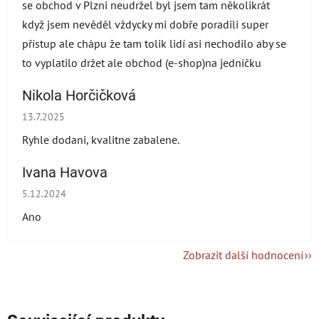
se obchod v Plzni neudržel byl jsem tam několikrát
když jsem nevěděl vždycky mi dobře poradili super
přístup ale chápu že tam tolik lidí asi nechodilo aby se
to vyplatilo držet ale obchod (e-shop)na jedničku
Nikola Horčičková
Hodnocení obchodu je 5 z 5 hvězdiček.
13.7.2025
Ryhle dodani, kvalitne zabalene.
Ivana Havova
Hodnocení obchodu je 5 z 5 hvězdiček.
5.12.2024
Ano
Zobrazit další hodnocení