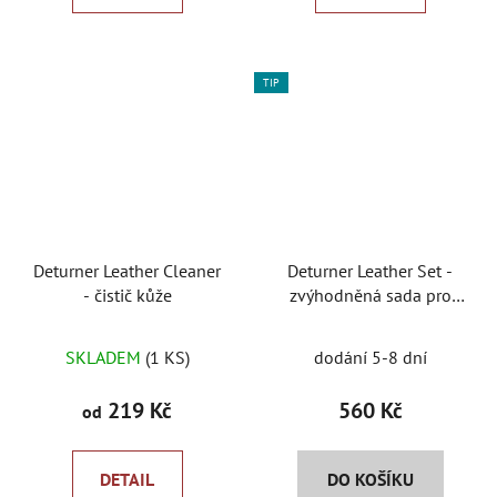
TIP
Deturner Leather Cleaner
Deturner Leather Set -
- čistič kůže
zvýhodněná sada pro
kůži
Průměrné
Průměrné
SKLADEM
(1 KS)
dodání 5-8 dní
hodnocení
hodnocení
produktu
produktu
219 Kč
560 Kč
od
je
je
5,0
5,0
DETAIL
DO KOŠÍKU
z
z