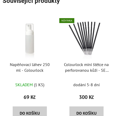
Související produkty
NOVINKA
Napěňovací láhev 250
Colourlock mini štětce na
ml - Colourlock
perforovanou kůži - SET
10ks
SKLADEM
(1 KS)
dodání 5-8 dní
69 Kč
300 Kč
DO KOŠÍKU
DO KOŠÍKU