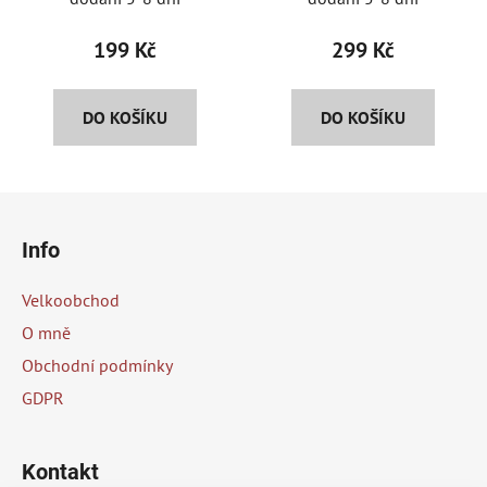
199 Kč
299 Kč
DO KOŠÍKU
DO KOŠÍKU
Z
á
Info
p
a
Velkoobchod
t
O mně
í
Obchodní podmínky
GDPR
Kontakt