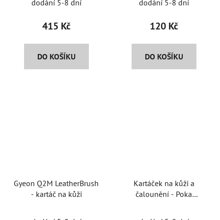
dodání 5-8 dní
dodání 5-8 dní
415 Kč
120 Kč
DO KOŠÍKU
DO KOŠÍKU
Gyeon Q2M LeatherBrush
Kartáček na kůži a
- kartáč na kůži
čalounění - Poka
Premium různé tvrdosti