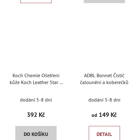
5
5
hvězdiček.
hvězdiček.
Koch Chemie Ošetření
ADBL Bonnet Čistič
kůže Koch Leather Star 1
čalounění a koberečků
l
dodání 5-8 dní
dodání 5-8 dní
392 Kč
149 Kč
od
DO KOŠÍKU
DETAIL