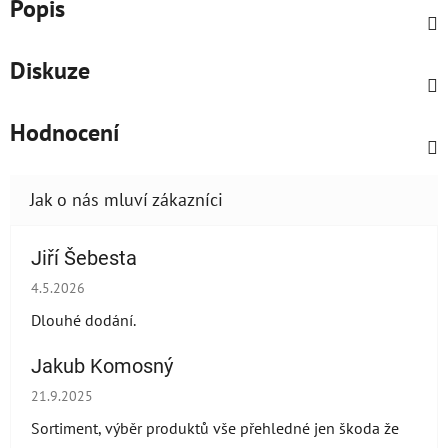
Popis
Diskuze
Hodnocení
Jiří Šebesta
Hodnocení obchodu je 2 z 5 hvězdiček.
4.5.2026
Dlouhé dodání.
Jakub Komosný
Hodnocení obchodu je 5 z 5 hvězdiček.
21.9.2025
Sortiment, výběr produktů vše přehledné jen škoda že