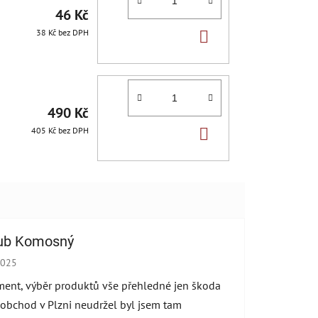
46 Kč
DO
38 Kč bez DPH
KOŠÍKU
490 Kč
DO
405 Kč bez DPH
KOŠÍKU
ub Komosný
cení obchodu je 5 z 5 hvězdiček.
2025
ment, výběr produktů vše přehledné jen škoda
 obchod v Plzni neudržel byl jsem tam