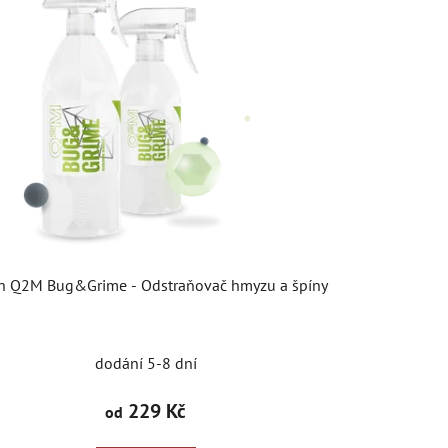
n Q2M Bug&Grime - Odstraňovač hmyzu a špíny
dodání 5-8 dní
229 Kč
od