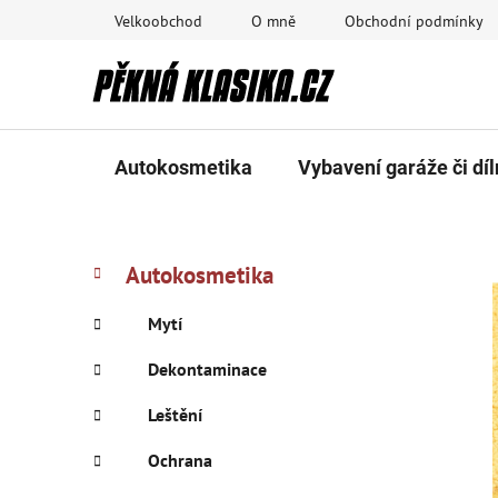
Přejít
Velkoobchod
O mně
Obchodní podmínky
na
obsah
Autokosmetika
Vybavení garáže či díl
P
K
Přeskočit
Autokosmetika
a
kategorie
o
t
s
Mytí
e
t
g
Dekontaminace
r
o
a
r
Leštění
i
n
e
Ochrana
n
í