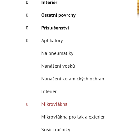
Interiér
p
a
Ostatní povrchy
n
Příslušenství
e
l
Aplikátory
Na pneumatiky
Nanášení vosků
Nanášení keramických ochran
Interiér
Mikrovlákna
Mikrovlákna pro lak a exteriér
Sušící ručníky