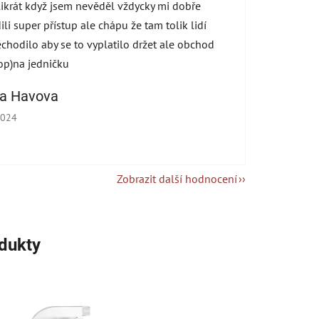
ikrát když jsem nevěděl vždycky mi dobře
ili super přístup ale chápu že tam tolik lidí
echodilo aby se to vyplatilo držet ale obchod
op)na jedničku
na Havova
cení obchodu je 5 z 5 hvězdiček.
2024
Zobrazit další hodnocení
odukty