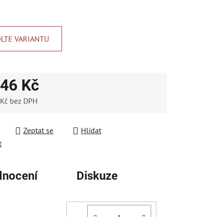
ek.
LTE VARIANTU
46 Kč
 Kč
bez DPH
 cena:
Zeptat se
Hlídat
t
nocení
Diskuze