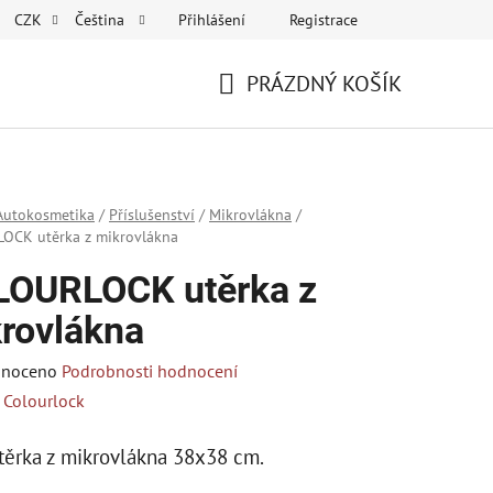
Přihlášení
Registrace
CZK
Čeština
PRÁZDNÝ KOŠÍK
NÁKUPNÍ
KOŠÍK
Autokosmetika
/
Příslušenství
/
Mikrovlákna
/
OCK utěrka z mikrovlákna
OURLOCK utěrka z
rovlákna
né
noceno
Podrobnosti hodnocení
ení
:
Colourlock
tu
těrka z mikrovlákna 38x38 cm.