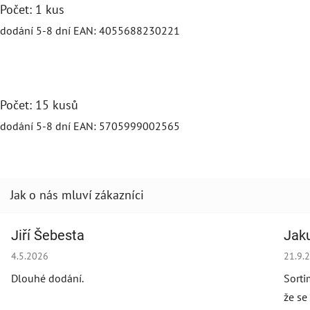
Počet: 1 kus
dodání 5-8 dní
EAN:
4055688230221
Počet: 15 kusů
dodání 5-8 dní
EAN:
5705999002565
Jiří Šebesta
Jak
Hodnocení obchodu je 2 z 5 hvězdiček.
Hodno
4.5.2026
21.9.
Dlouhé dodání.
Sorti
že se