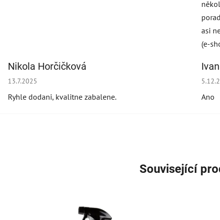
někol
porad
asi n
(e-sh
Nikola Horčičková
Iva
Hodnocení obchodu je 5 z 5 hvězdiček.
Hodno
13.7.2025
5.12.
Ryhle dodani, kvalitne zabalene.
Ano
Související pr