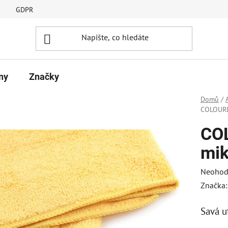
GDPR
ny
Značky
Domů
/
COLOURL
COL
mik
Průměr
Neohod
hodnoc
Značka
produk
Savá u
je
0,0