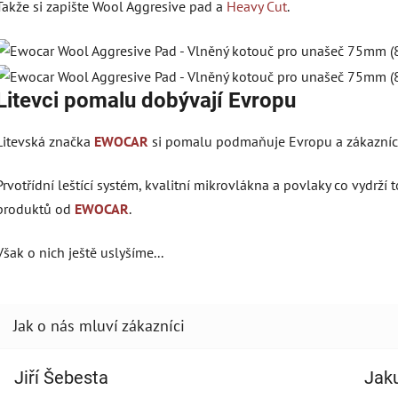
Takže si zapište Wool Aggresive pad a
Heavy Cut
.
Litevci pomalu dobývají Evropu
Litevská značka
EWOCAR
si pomalu podmaňuje Evropu a zákazníci
Prvotřídní leštící systém, kvalitní mikrovlákna a povlaky co vydrží
produktů od
EWOCAR
.
Však o nich ještě uslyšíme...
Jiří Šebesta
Jak