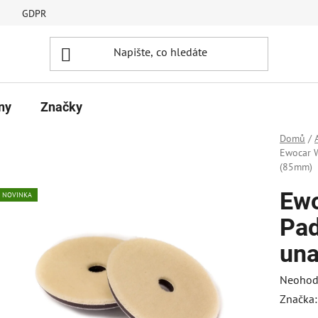
GDPR
ny
Značky
Domů
/
Ewocar W
(85mm)
Ewo
NOVINKA
Pad
un
Průměr
Neohod
hodnoc
Značka
produk