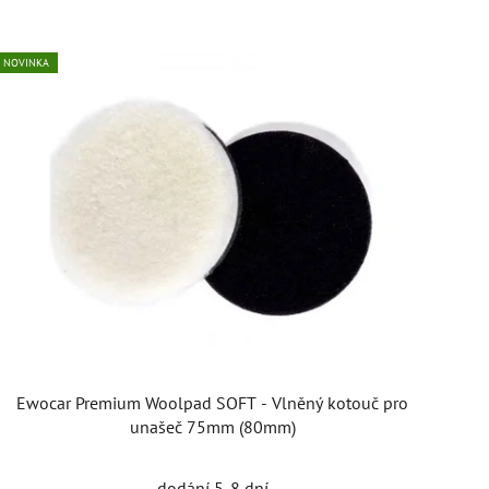
NOVINKA
Ewocar Premium Woolpad SOFT - Vlněný kotouč pro
unašeč 75mm (80mm)
dodání 5-8 dní