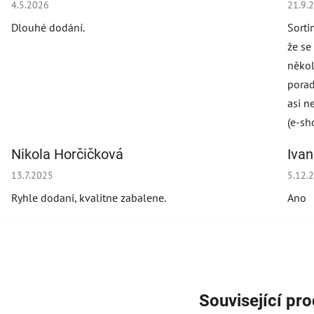
Hodnocení obchodu je 2 z 5 hvězdiček.
Hodno
4.5.2026
21.9.
Dlouhé dodání.
Sorti
že se
někol
porad
asi n
(e-sh
Nikola Horčičková
Iva
Hodnocení obchodu je 5 z 5 hvězdiček.
Hodno
13.7.2025
5.12.
Ryhle dodani, kvalitne zabalene.
Ano
Související pr