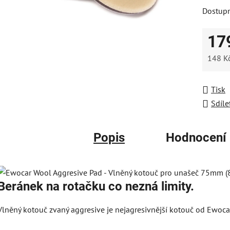
Dostup
je
0,0
17
z
5
148 K
hvězdič
Měrná
Tisk
Sdíle
Popis
Hodnocení
Beránek na rotačku co nezná limity.
Vlněný kotouč zvaný aggresive je nejagresivnější kotouč od Ewoca