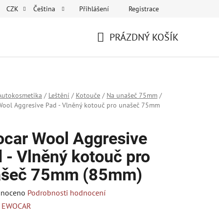
Přihlášení
Registrace
CZK
Čeština
PRÁZDNÝ KOŠÍK
NÁKUPNÍ
KOŠÍK
Autokosmetika
/
Leštění
/
Kotouče
/
Na unašeč 75mm
/
ool Aggresive Pad - Vlněný kotouč pro unašeč 75mm
car Wool Aggresive
 - Vlněný kotouč pro
ašeč 75mm (85mm)
né
noceno
Podrobnosti hodnocení
ení
:
EWOCAR
tu