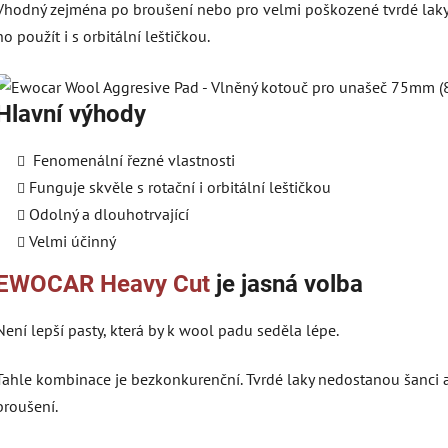
Vhodný zejména po broušení nebo pro velmi poškozené tvrdé laky v
ho použít i s orbitální leštičkou.
Hlavní výhody
Fenomenální řezné vlastnosti
Funguje skvěle s rotační i orbitální leštičkou
Odolný a dlouhotrvající
Velmi účinný
EWOCAR Heavy Cut
je jasná volba
Není lepší pasty, která by k wool padu seděla lépe.
Tahle kombinace je bezkonkurenční. Tvrdé laky nedostanou šanci a
broušení.