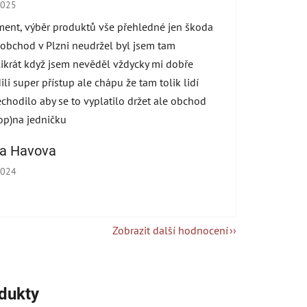
cení obchodu je 5 z 5 hvězdiček.
2025
ment, výběr produktů vše přehledné jen škoda
 obchod v Plzni neudržel byl jsem tam
ikrát když jsem nevěděl vždycky mi dobře
ili super přístup ale chápu že tam tolik lidí
echodilo aby se to vyplatilo držet ale obchod
op)na jedničku
na Havova
cení obchodu je 5 z 5 hvězdiček.
2024
Zobrazit další hodnocení
odukty