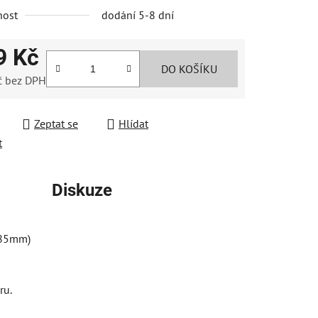
nost
dodání 5-8 dní
9 Kč
DO KOŠÍKU
č bez DPH
ek.
 cena:
Zeptat se
Hlídat
t
Diskuze
ru.