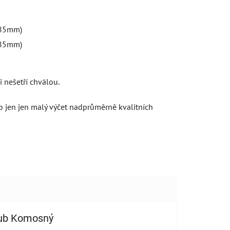
 nešetří chválou.
 to jen jen malý výčet nadprůměrně kvalitních
ub Komosný