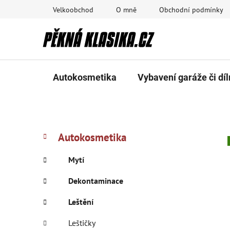
Přejít
Velkoobchod
O mně
Obchodní podmínky
na
obsah
Autokosmetika
Vybavení garáže či díl
P
K
Přeskočit
Autokosmetika
a
kategorie
o
t
s
Mytí
e
t
g
Dekontaminace
r
o
a
r
Leštění
i
n
e
Leštičky
n