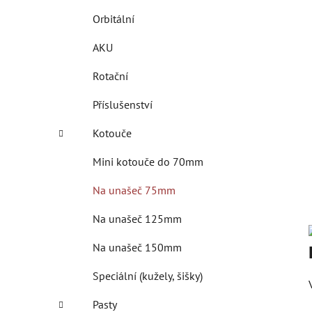
í
Orbitální
p
a
AKU
n
Rotační
e
l
Příslušenství
Kotouče
Mini kotouče do 70mm
Na unašeč 75mm
Na unašeč 125mm
Na unašeč 150mm
Speciální (kužely, šišky)
Pasty