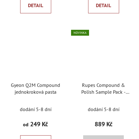
DETAIL
DETAIL
NOVINKA
Gyeon Q2M Compound
Rupes Compound &
jednokroková pasta
Polish Sample Pack -
sada moderních leštících
past
dodání 5-8 dní
dodání 5-8 dní
249 Kč
889 Kč
od