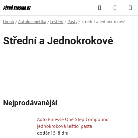
Přejít
Hledat
NÁKUPN
na
KOŠÍK
obsah
Domů
/
Autokosmetika
/
Leštění
/
Pasty
/
Střední a Jednokrokové
Střední a Jednokrokové
Nejprodávanější
Auto Finesse One Step Compound
jednokroková leštící pasta
dodání 5-8 dní