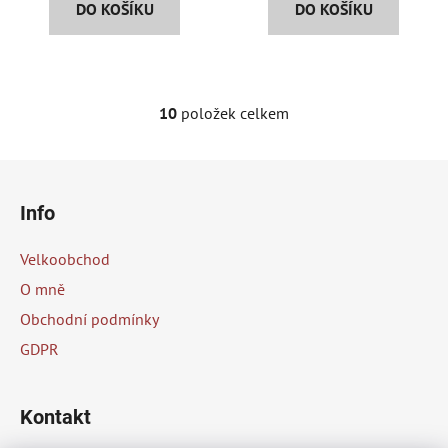
DO KOŠÍKU
DO KOŠÍKU
10
položek celkem
O
v
l
Z
á
á
d
Info
p
a
a
c
Velkoobchod
t
í
O mně
p
í
Obchodní podmínky
r
v
GDPR
k
y
v
Kontakt
ý