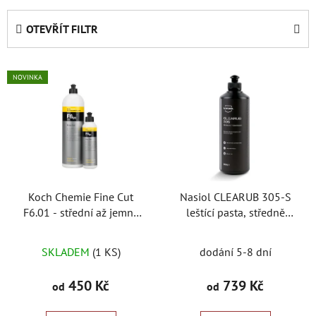
z
e
OTEVŘÍT FILTR
n
í
V
p
NOVINKA
ý
r
p
o
i
d
s
u
p
k
r
t
Koch Chemie Fine Cut
Nasiol CLEARUB 305-S
o
ů
F6.01 - střední až jemná
leštící pasta, středně
d
leštící pasta
silná
u
Průměrné
SKLADEM
(1 KS)
dodání 5-8 dní
k
hodnocení
t
produktu
450 Kč
739 Kč
od
od
ů
je